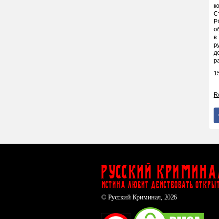
к
С
Р
о
в
р
д
р
1
Re
Русский Кримина
ИСТИНА ЛЮБИТ ДЕЙСТВОВАТЬ ОТКРЫ
© Русский Криминал, 2026