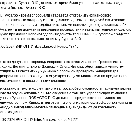
анкротстве Бурова В.Ю., активы которого были успешны «отжаты» в ходе
ахвата бизнеса Бурова В.Ю.
К «Русагро» всеми способами старается отстранить финансового
правляющего Тихомирову В.Г. от должности, в связи с подачей ею искового
аявления о признании недействительными цепочки сделок, связанных с ГК
Русагро» и не допустить признания последствий недействительности сделок.
лучае признания цепочки сделок недействительными ГК «Русагро» придется
аплатить за все «отжатые» активы у Бурова В.Ю.
1.06.2024 ВЧК-ОГПУ
https://t.me/vchkogpu/48746
етверо депутатов- справедливороссов, включая Анатолия Грешневикова,
ихаила Делягина, Елену Драпеко и Олега Нилова, обратились к министру
стиции РФ Константину Чуйченко с просьбой проверить бенефициара
гропромышленного холдинга «Русагро» Вадима Мошковича на предмет его
одверженности иностранному влиянию.
ак сказано в тексте коллективного запроса, обеспокоенность парламентариев
ызвали опубликованные в СМИ сведения о том, что управляющая компания
руппы «Русагро» ROS AGRO PLC до сих пор юридически оформлена на
едружественном Кипре, и при этом на счета материнской офшорной компан
жегодно выводились многомиллиардные дивиденды от деятельности
того холдинга.
1.03.2024 ВЧК-ОГПУ
https://t.me/vchkogpu/46221