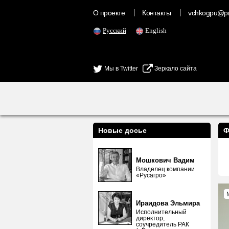
О проекте
Контакты
vchkogpu@pr
Русский
English
Мы в Twitter
Зеркало сайта
Новые досье
Ф
Мошкович Вадим
Владелец компании
«Русагро»
Ираидова Эльмира
Исполнительный
директор,
соучредитель РАК