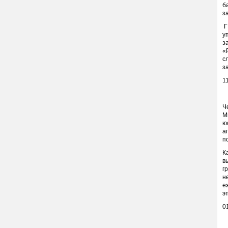
б
з
Г
у
з
«
с
з
1
Ч
М
ю
а
п
К
в
г
н
е
э
0