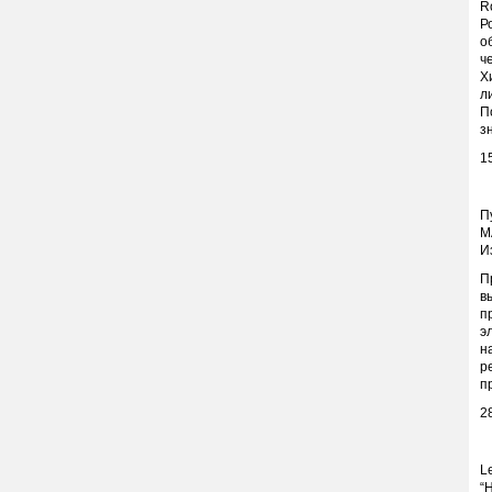
R
Р
о
ч
Х
л
П
з
1
П
М
И
П
в
п
э
н
р
п
2
L
“