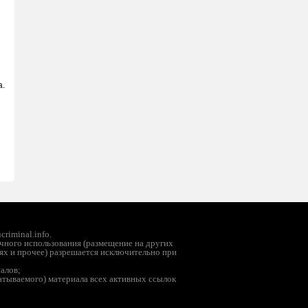
а.
riminal.info.
чного использования (размещение на других
ях и прочее) разрешается исключительно при
иалов;
батываемого) материала всех активных ссылок