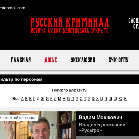
otonmail.com
Русский Криминал
Слов
ор
ИСТИНА ЛЮБИТ ДЕЙСТВОВАТЬ ОТКРЫТО
Главная
Досье
Эксклюзив
ВЧК-ОГПУ
ильтр по персонам
Поиск по алфавиту:
Все
А
Б
В
Г
Д
Ж
И
К
Л
М
Н
О
П
Р
С
Т
У
Ф
Х
Ц
Ч
Ш
Щ
Ю
Я
Вадим Мошкович
Масть этой персоны:
Владелец компании
«Русагро»