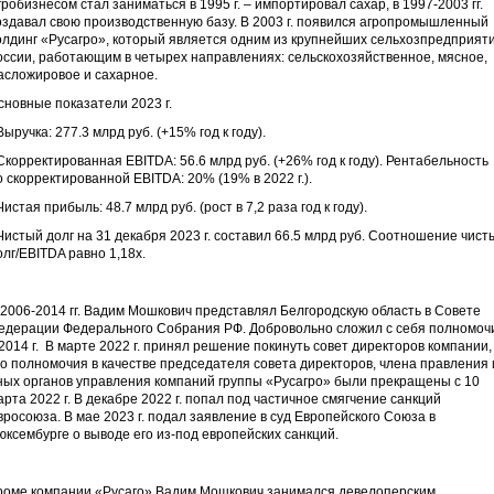
гробизнесом стал заниматься в 1995 г. – импортировал сахар, в 1997-2003 гг.
оздавал свою производственную базу. В 2003 г. появился агропромышленный
олдинг «Русагро», который является одним из крупнейших сельхозпредприят
оссии, работающим в четырех направлениях: сельскохозяйственное, мясное,
асложировое и сахарное.
сновные показатели 2023 г.
 Выручка: 277.3 млрд руб. (+15% год к году).
 Скорректированная EBITDA: 56.6 млрд руб. (+26% год к году). Рентабельность
о скорректированной EBITDA: 20% (19% в 2022 г.).
 Чистая прибыль: 48.7 млрд руб. (рост в 7,2 раза год к году).
 Чистый долг на 31 декабря 2023 г. составил 66.5 млрд руб. Соотношение чист
олг/EBITDA равно 1,18x.
 2006-2014 гг. Вадим Мошкович представлял Белгородскую область в Совете
едерации Федерального Собрания РФ. Добровольно сложил с себя полномоч
 2014 г. В марте 2022 г. принял решение покинуть совет директоров компании,
го полномочия в качестве председателя совета директоров, члена правления 
ных органов управления компаний группы «Русагро» были прекращены с 10
арта 2022 г. В декабре 2022 г. попал под частичное смягчение санкций
вросоюза. В мае 2023 г. подал заявление в суд Европейского Союза в
юксембурге о выводе его из-под европейских санкций.
роме компании «Русаго» Вадим Мошкович занимался девелоперским