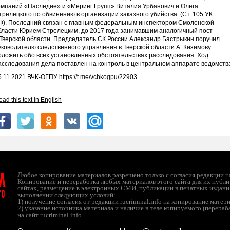
омпаний «Наследие» и «Меринг Групп» Виталия Урбанович и Олега
трелецкого по обвинению в организации заказного убийства. (Ст. 105 УК
Ф). Последний связан с главным федеральным инспектором Смоленской
бласти Юрием Стрелецким, до 2017 года занимавшим аналогичный пост
 Тверской области. Председатель СК России Александр Бастрыкин поручил
уководителю следственного управления в Тверской области А. Кизимову
оложить обо всех установленных обстоятельствах расследования. Ход
асследования дела поставлен на контроль в центральном аппарате ведомств
5.11.2021 ВЧК-ОГПУ
https://t.me/vchkogpu/22903
ad this text in English
л
Любое копирование материалов разрешено только с согласия редакции ruc
Копирование и переработка любых материалов этого сайта для их публи
сайтах, размещение в электронных СМИ, публикации в печатных издани
ТО
выполнении следующих условий:
1) получение согласия от редакции rucriminal.info на копирование матер
2) указание источника материала и наличие в теле копируемого (перера
на сайт rucriminal.info