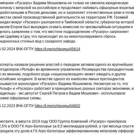
омпания «Русагро» Вадима Мошковича не только не сменила юридическую
рописку с кипрской на российскую и продолжает набивать офшорные кошельк
аработанными в России деньгами, но и загрязняет отечественные реки и почв
 местах своей производственной деятельности на территории РФ. Громкий
кандал вокруг «Русагро» разгорелся в Тамбовской области, губернатор которо
аксим Егоров был вынужден созвать комиссию по чрезвычайным ситуациям и
делать заявление о том, что местное подразделение «Русагро» загрязняет
еки Царёвку и Цну, что происходит из-за неконтролируемого сброса
редоносных сточных вод с сахарного завода.
5.02.2024 ВЧК-ОГПУ
https://t.me/vchkogpu/45614
ксперты назвали решение властей о передаче активов одного из крупнейших
втодилеров «Рольф» во временное управление Росимущества прецедентным.
о их мнению, подобного рода «национализация» может ожидать и другие
оссийские холдинги. В качестве одного из наиболее явных претендентов
азывается агрохолдинг «Русагро» Вадима Мошковича. Несмотря на то, что
Рольф» и «Русагро» работают в принципиально разных секторах экономики, и
ладельцы - экс-депутат Сергей Петров и Вадим Мошкович - использовали
хожие офшорные схемы.
5.12.2023 ВЧК-ОГПУ
https://t.me/vchkogpu/44602
мотрите, в августе 2019 году ООО Группа Компаний «Русагро» приобрела
2,5% в ООО ГК Агро-Белогорье за 8,5 миллиардов рублей, а три месяца спустя
ередала эту долю в ГК Агро-Белогорье аффилированному кипрскому оффшор