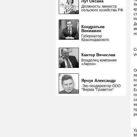
Лут Оксана
б
Должность: министр
к
сельского хозяйства РФ
с
Н
Д
Кондратьев
м
Вениамин
н
Губернатор
Краснодарского
С
у
Кантор Вячеслав
Владелец компании
«Акрон»
О
я
п
Ярчук Александр
а
Экс-гендиректор ООО
"Фирма "Гравитон"
Е
г
с
я
п
р
У
М