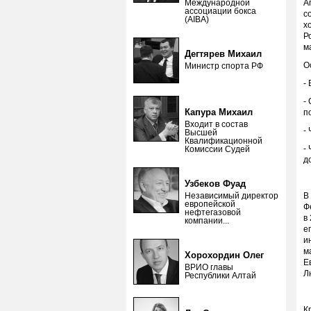
Международной
А
ассоциации бокса
с
(AIBA)
х
Р
м
Дегтярев Михаил
О
Министр спорта РФ
-
-
Капура Михаил
п
Входит в состав
-
Высшей
Квалификационной
-
Комиссии Судей
д
Узбеков Фуад
Независимый директор
В
европейской
Ф
нефтегазовой
в
компании...
е
и
м
Хорохордин Олег
Е
ВРИО главы
Л
Республики Алтай
К