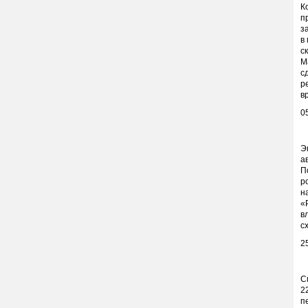
К
п
з
в
с
М
с
р
в
0
Э
а
П
р
н
«
в
с
2
С
2
п