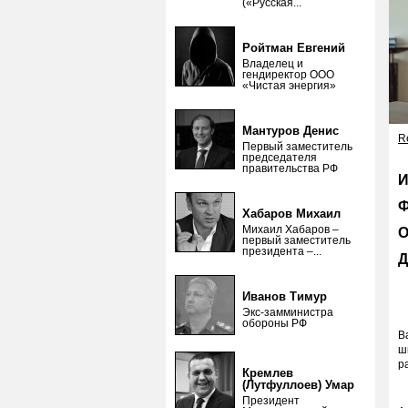
(«Русская...
Ройтман Евгений
Владелец и
гендиректор ООО
«Чистая энергия»
Мантуров Денис
Re
Первый заместитель
председателя
правительства РФ
И
Ф
Хабаров Михаил
Михаил Хабаров –
О
первый заместитель
президента –...
Д
Иванов Тимур
Экс-замминистра
обороны РФ
В
ш
р
Кремлев
(Лутфуллоев) Умар
Президент