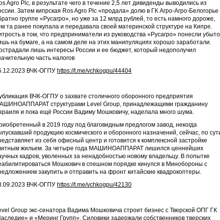
os Agro Plc, в результате чего в течение 2,5 лет дивиденды выводились из
оссии. Затем кипрская Ros Agro Plc «продала» долю в ГК Агро-Агро-Белогорье
братно группе «Русагро», но уже за 12 млрд рублей, то есть намного дороже,
ем та ранее покупала и передавала своей материнской структуре на Кипре.
итрость в том, что предприниматели из руководства «Русагро» понесли убыто
ишь на бумаге, а на самом деле на этих манипуляциях хорошо заработали.
острадали лишь интересы России и ее бюджет, который недополучил
начительную часть налогов
5.12.2023 ВЧК-ОГПУ
https://t.me/vchkogpu/44404
убликация ВЧК-ОГПУ о захвате столичного оборонного предприятия
АШИНОАППАРАТ структурами Level Group, принадлежащими гражданину
зраиля и пока ещё России Вадиму Мошковичу, наделала много шума.
риобретенный в 2019 году под благовидным предлогом завод, некогда
ыпускавший продукцию космического и оборонного назначений, сейчас, по сут
редставляет из себя офисный центр и готовится к комплексной застройке
литным жильем. За четыре года МАШИНОАППАРАТ лишился ценнейших
аучных кадров, уволенных за ненадобностью новому владельцу. В попытке
еабилитироваться Мошкович в спешном порядке кинулся в Минобороны с
редложением закупить и отправить на фронт китайские квадрокоптеры.
8.09.2023 ВЧК-ОГПУ
https://t.me/vchkogpu/42130
evel Group экс-сенатора Вадима Мошковича строит бизнес с Тверской ОПГ ГК
Наследие» и «Меринг Групп». Силовики задержали собственников тверских