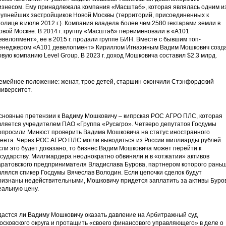
изнесом. Ему принадлежала компания «Масштаб», которая являлась одним и
рупнейших застройщиков Новой Москвы (территорий, присоединенных к
толице в июле 2012 г.). Компания владела более чем 2580 гектарами земли в
овой Москве. В 2014 г. группу «Масштаб» переименовали в «А101
евелопмент», ее в 2015 г. продали группе БИН. Вместе с бывшим топ-
енеджером «A101 девелопмент» Кириллом Игнахиным Вадим Мошкович созд
овую компанию Level Group. В 2023 г. доход Мошковича составил $2.3 млрд.
емейное положение: женат, трое детей, старшин окончили Стэнфордский
ниверситет.
сновные претензии к Вадиму Мошковичу – кипрская РОС АГРО ПЛС, которая
вляется учредителем ПАО «Группа «Русагро». Четверо депутатов Госдумы
опросили Минюст проверить Вадима Мошковича на статус иностранного
гента. Через РОС АГРО ПЛС могли выводиться из России миллиарды рублей.
сли это будет доказано, то бизнес Вадим Мошковича может перейти к
осударству. Миллиардера неоднократно обвиняли и в «отжатии» активов
аратовского предпринимателя Владислава Бурова, партнером которого рань
влялся спикер Госдумы Вячеслав Володин. Если цепочки сделок будут
ризнаны недействительными, Мошковичу придется заплатить за активы Буро
еальную цену.
дастся ли Вадиму Мошковичу оказать давление на Арбитражный суд
осковского округа и протащить «своего финансового управляющего» в деле о