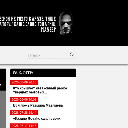
есной не место кляузе. Тише
аторы! Ваше слово товарищ
Маузер
ВЧК-ОГПУ
2026-08-06 20:18
»
Кто крышует незаконный рынок
твердых бытовых...
2026-08-06 20:09
Вся ложь Ратмира Мавлиева
2026-07-28 18:44
«Казино Royal»: сдал своих
2026-07-17 14:45