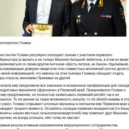
онстантин Гозман
онстантин Гозман регулярно посещает пьянки с участием пермского
убернатора (а выпить и не только Махонин большой любитель, в этом он може
оревноваться со своим другом Антоном «Шесть литров, не банок» Удальёвым).
аслуживающие доверия свидетели этих совместных возлияний охотно делятс
о мной информацией, что именно на этих пьянках Гозману обещают отдать
дну отрасль экономики Прикамья за другой.
начала ему предложили все законные и незаконные преференции для заход
родуктовых магазинов «Дороничи» в Пермский край. Приценивался Гозман к
тому предложению, но полностью захватывать пермский ритейл так и не
ешился. То ли ценник за такую возможность загнули, то ли лёгкой наживы в эт
е узрел. Гозман открывает штучные магазины в лояльном ему Пермском крае 
ыжидает лучшего момента. Ослаблять позиции пермских конкурентов (то бишь
мочить» наших местных сельхозпроизводителей) ему помогает друг Махонин.
прочем, не всегда успешно, ибо толку не хватает.
ервым результативным направлением коррупционного сотрудничества