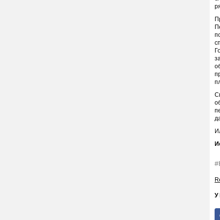
р
П
П
п
с
Г
з
о
п
п
С
о
п
д
И
И
#
Re
У