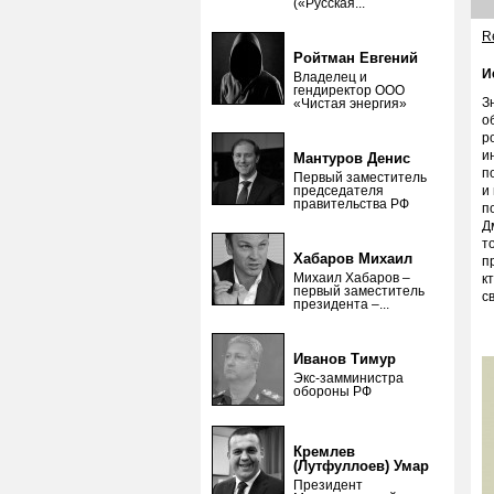
(«Русская...
Re
Ройтман Евгений
И
Владелец и
гендиректор ООО
З
«Чистая энергия»
о
р
и
Мантуров Денис
п
Первый заместитель
председателя
и
правительства РФ
п
Д
т
Хабаров Михаил
п
Михаил Хабаров –
к
первый заместитель
с
президента –...
Иванов Тимур
Экс-замминистра
обороны РФ
Кремлев
(Лутфуллоев) Умар
Президент