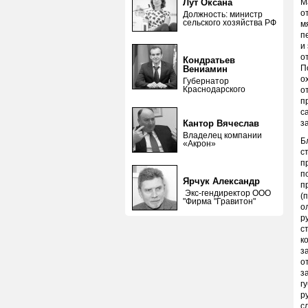
Лут Оксана
М
о
Должность: министр
сельского хозяйства РФ
м
п
и
о
Кондратьев
П
Вениамин
о
Губернатор
Краснодарского
о
п
с
Кантор Вячеслав
з
Владелец компании
Б
«Акрон»
с
п
п
Ярчук Александр
п
Экс-гендиректор ООО
(
"Фирма "Гравитон"
о
р
с
к
з
о
з
г
р
с