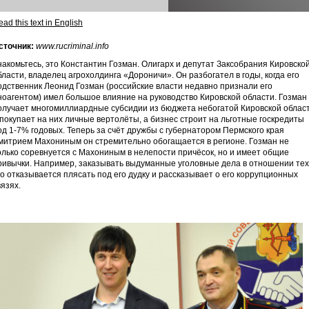
ad this text in English
сточник:
www.rucriminal.info
накомьтесь, это Константин Гозман. Олигарх и депутат Заксобрания Кировско
бласти, владелец агрохолдинга «Дороничи». Он разбогател в годы, когда его
одственник Леонид Гозман (российские власти недавно признали его
ноагентом) имел большое влияние на руководство Кировской области. Гозман
олучает многомиллиардные субсидии из бюджета небогатой Кировской облас
 покупает на них личные вертолёты, а бизнес строит на льготные госкредиты
од 1-7% годовых. Теперь за счёт дружбы с губернатором Пермского края
митрием Махониным он стремительно обогащается в регионе. Гозман не
олько соревнуется с Махониным в нелепости причёсок, но и имеет общие
ривычки. Например, заказывать выдуманные уголовные дела в отношении тех
то отказывается плясать под его дудку и рассказывает о его коррупционных
вязях.