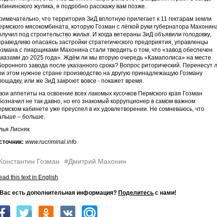
ябининского жулика, я подробно расскажу вам позже.
римечательно, что территория ЗиД вплотную прилегает к 11 гектарам земли
ермского мясокомбината, которую Гозман с лёгкой руки губернатора Махонин
олучил под строительство жилья. И когда ветераны ЗиД объявили голодовку,
праведливо опасаясь застройки стратегического предприятия, управленцы
озмана с пиарщиками Махонина стали твердить о том, что «завод обеспечен
аказами до 2025 года». Ждём ли мы вторую очередь «Камаполиса» на месте
боронного завода после указанного срока? Вопрос риторический. Перенесут 
ри этом нужное стране производство на другую принадлежащую Гозману
лощадку, или же ЗиД закроют вовсе - покажет время.
вои аппетиты на освоение всех лакомых кусочков Пермского края Гозман
бозначил не так давно, но его знакомый коррупционер в самом важном
ермском кабинете уже преуспел в их удовлетворении. Не сомневаюсь, что
альше – больше.
лья Лисняк
сточник:
www.rucriminal.info
Константин Гозман
#Дмитрий Махонин
ad this text in English
 Вас есть дополнительная информация?
Поделитесь
с нами!