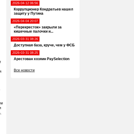
2026-04-12 06:56
Коррупционер Кондратьев нашел
защиту у Путина
2026-04-04 20:07
«Перекресток» закрыли за
кишечные палочки и...
2026-03-31 08:26
Доступная база, круче, чем у ФСБ
2026-03-31 08:25
Арестован хозяин PaySelection
т
Все новости
я
а
ом
и
,