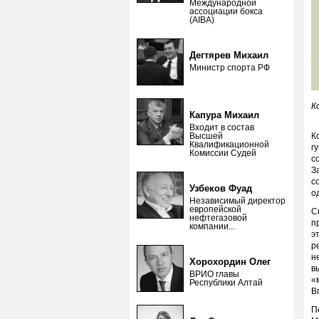
Международной
ассоциации бокса
(AIBA)
Дегтярев Михаил
Министр спорта РФ
К
Капура Михаил
Входит в состав
Высшей
К
Квалификационной
г
Комиссии Судей
с
З
с
Узбеков Фуад
о
Независимый директор
европейской
С
нефтегазовой
п
компании...
э
р
н
Хорохордин Олег
в
ВРИО главы
«
Республики Алтай
В
П