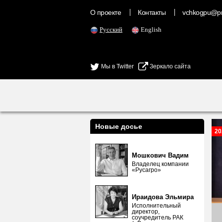
О проекте
Контакты
vchkogpu@pr
Русский
English
Мы в Twitter
Зеркало сайта
Новые досье
20
Мошкович Вадим
Владелец компании
«Русагро»
Ираидова Эльмира
Исполнительный
директор,
соучредитель РАК