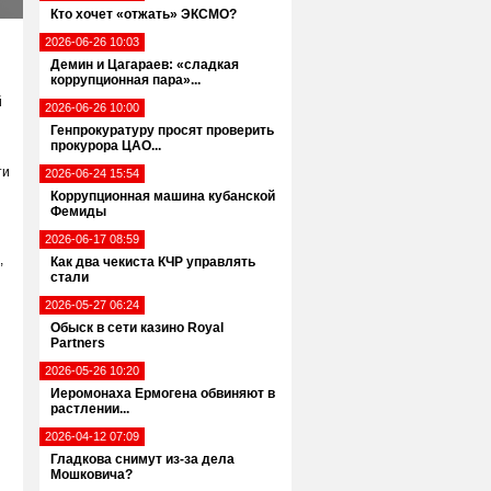
Кто хочет «отжать» ЭКСМО?
2026-06-26 10:03
Демин и Цагараев: «сладкая
коррупционная пара»...
й
2026-06-26 10:00
Генпрокуратуру просят проверить
прокурора ЦАО...
ти
2026-06-24 15:54
Коррупционная машина кубанской
Фемиды
2026-06-17 08:59
,
Как два чекиста КЧР управлять
стали
2026-05-27 06:24
Обыск в сети казино Royal
Partners
2026-05-26 10:20
Иеромонаха Ермогена обвиняют в
растлении...
2026-04-12 07:09
Гладкова снимут из-за дела
Мошковича?