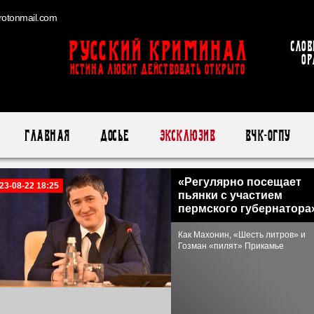
otonmail.com
Русский Криминал
Слов
ор
ИСТИНА ЛЮБИТ ДЕЙСТВОВАТЬ ОТКРЫТО
Главная
Досье
Эксклюзив
ВЧК-ОГПУ
«Регулярно посещает
23-08-22 18:25
пьянки с участием
пермского губернатора
Как Махонин, «Шесть литров» и
Гозман «пилят» Прикамье