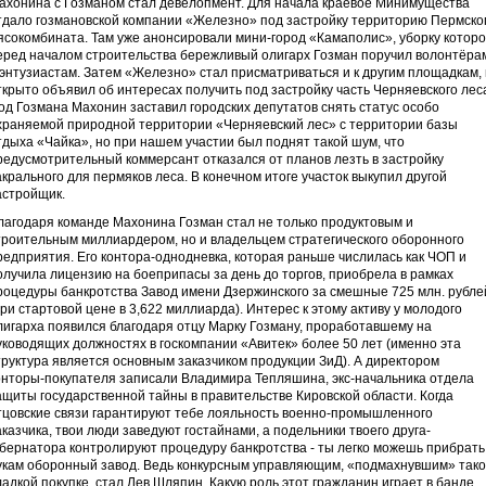
ахонина с Гозманом стал девелопмент. Для начала краевое Минимущества
тдало гозмановской компании «Железно» под застройку территорию Пермско
ясокомбината. Там уже анонсировали мини-город «Камаполис», уборку которо
еред началом строительства бережливый олигарх Гозман поручил волонтёра
 энтузиастам. Затем «Железно» стал присматриваться и к другим площадкам, 
ткрыто объявил об интересах получить под застройку часть Черняевского лес
од Гозмана Махонин заставил городских депутатов снять статус особо
храняемой природной территории «Черняевский лес» с территории базы
тдыха «Чайка», но при нашем участии был поднят такой шум, что
редусмотрительный коммерсант отказался от планов лезть в застройку
акрального для пермяков леса. В конечном итоге участок выкупил другой
астройщик.
лагодаря команде Махонина Гозман стал не только продуктовым и
троительным миллиардером, но и владельцем стратегического оборонного
редприятия. Его контора-однодневка, которая раньше числилась как ЧОП и
олучила лицензию на боеприпасы за день до торгов, приобрела в рамках
роцедуры банкротства Завод имени Дзержинского за смешные 725 млн. рубле
при стартовой цене в 3,622 миллиарда). Интерес к этому активу у молодого
лигарха появился благодаря отцу Марку Гозману, проработавшему на
уководящих должностях в госкомпании «Авитек» более 50 лет (именно эта
труктура является основным заказчиком продукции ЗиД). А директором
онторы-покупателя записали Владимира Тепляшина, экс-начальника отдела
ащиты государственной тайны в правительстве Кировской области. Когда
тцовские связи гарантируют тебе лояльность военно-промышленного
аказчика, твои люди заведуют гостайнами, а подельники твоего друга-
убернатора контролируют процедуру банкротства - ты легко можешь прибрать
укам оборонный завод. Ведь конкурсным управляющим, «подмахнувшим» так
ладкой покупке, стал Лев Шляпин. Какую роль этот гражданин играет в банде