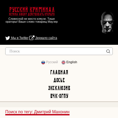
Русский Криминал
Истина любит действовать открыто
Словесной не место кляузе. Тише
ораторы! Ваше слово товарищ Маузер
Мы в Twitter
Зеркало сайта
Русский
English
Главная
Досье
Эксклюзив
ВЧК-ОГПУ
Поиск по тегу: Дмитрий Махонин