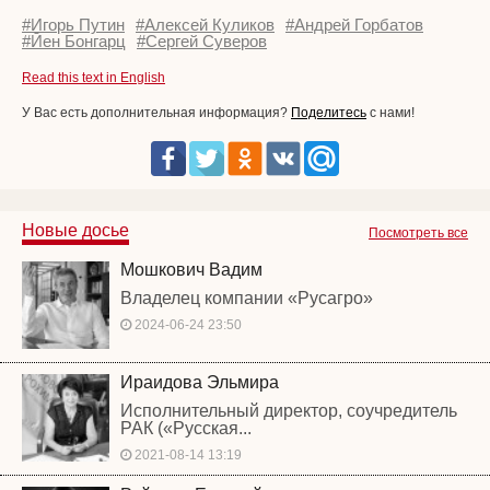
#Игорь Путин
#Алексей Куликов
#Андрей Горбатов
#Йен Бонгарц
#Сергей Суверов
Read this text in English
У Вас есть дополнительная информация?
Поделитесь
с нами!
Новые досье
Посмотреть все
Мошкович Вадим
Владелец компании «Русагро»
2024-06-24 23:50
Ираидова Эльмира
Исполнительный директор, соучредитель
РАК («Русская...
2021-08-14 13:19