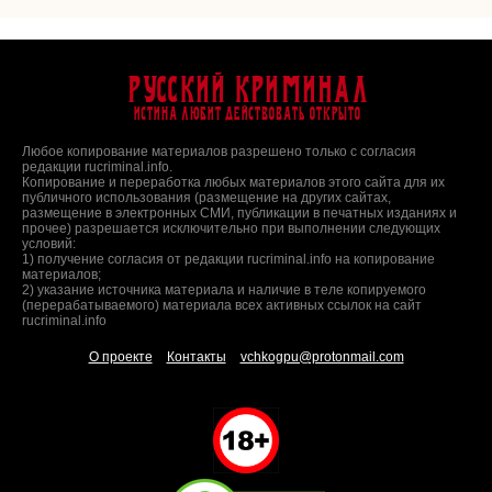
Русский Криминал
Истина любит действовать открыто
Любое копирование материалов разрешено только с согласия
редакции rucriminal.info.
Копирование и переработка любых материалов этого сайта для их
публичного использования (размещение на других сайтах,
размещение в электронных СМИ, публикации в печатных изданиях и
прочее) разрешается исключительно при выполнении следующих
условий:
1) получение согласия от редакции rucriminal.info на копирование
материалов;
2) указание источника материала и наличие в теле копируемого
(перерабатываемого) материала всех активных ссылок на сайт
rucriminal.info
О проекте
Контакты
vchkogpu@protonmail.com