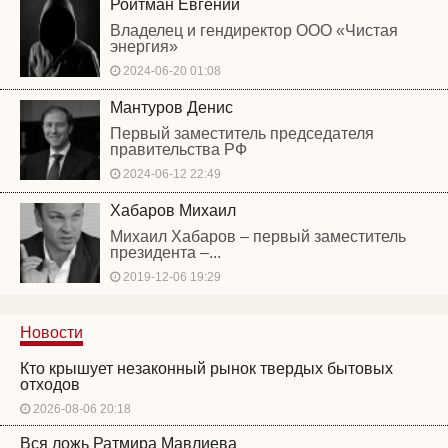
Ройтман Евгений
Владелец и гендиректор ООО «Чистая
энергия»
2024-06-20 01:08
Мантуров Денис
Первый заместитель председателя
правительства РФ
2024-06-12 22:49
Хабаров Михаил
Михаил Хабаров – первый заместитель
президента –...
2019-12-06 19:29
Новости
Кто крышует незаконный рынок твердых бытовых
отходов
2026-08-06 20:18
Вся ложь Ратмира Мавлиева