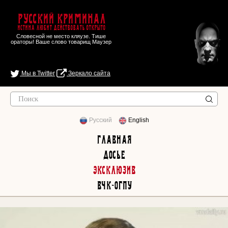
Русский Криминал
Истина любит действовать открыто
Словесной не место кляузе. Тише
ораторы! Ваше слово товарищ Маузер
Мы в Twitter
Зеркало сайта
Русский
English
Главная
Досье
Эксклюзив
ВЧК-ОГПУ