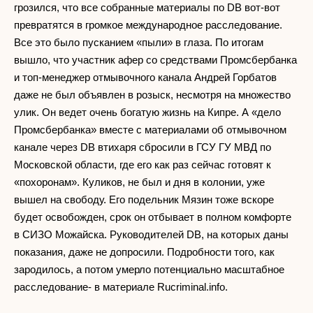
грозился, что все собранные материалы по DB вот-вот
превратятся в громкое международное расследование.
Все это было пусканием «пыли» в глаза. По итогам
вышло, что участник афер со средствами Промсбербанка
и топ-менеджер отмывочного канала Андрей Горбатов
даже не был объявлен в розыск, несмотря на множество
улик. Он ведет очень богатую жизнь на Кипре. А «дело
Промсбербанка» вместе с материалами об отмывочном
канале через DB втихаря сбросили в ГСУ ГУ МВД по
Московской области, где его как раз сейчас готовят к
«похоронам». Куликов, не был и дня в колонии, уже
вышел на свободу. Его подельник Мязин тоже вскоре
будет освобожден, срок он отбывает в полном комфорте
в СИЗО Можайска. Руководителей DB, на которых даны
показания, даже не допросили. Подробности того, как
зародилось, а потом умерло потенциально масштабное
расследование- в материале Rucriminal.info.