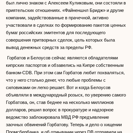
был лично знаком с Алексеем Куликовым, они состояли в
приятельских отношениях. «Файненшнл Бридж» и другие
компании, задействованные в прачечной, активно
участвовали в сделках по формированию пакетов ценных
бумаг российских эмитентов для последующего
совершения притворных сделок, цель которых была
вывод денежных средств за пределы РФ.
Горбатов и Белоусов сейчас являются обладателями
кипрских паспортов и обзавелись на Кипре собственным
банком-CDB. При этом сам Горбатов любит похваляться,
что у него столько денег, что любые проблемы с
силовиками он легко решает. Вот и когда Белоусов
объявляли в международный розыск, по уверению самого
Горбатова, он, став беднее на несколько миллионов
долларов, решил вопрос в прокуратуре и надзорное
ведомство заблокировала МВД РФ предъявление
заочных обвинений Горбатову. Теперь и дело о хищении
Промсбербанка, и об отмывании через DB отправили на