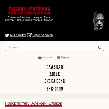
Русский Криминал
Истина любит действовать открыто
Словесной не место кляузе. Тише
ораторы! Ваше слово товарищ Маузер
Мы в Twitter
Зеркало сайта
Русский
English
Главная
Досье
Эксклюзив
ВЧК-ОГПУ
Поиск по тегу: Алексей Куликов