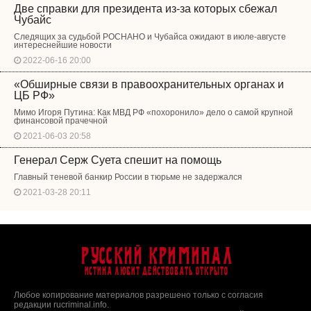
Две справки для президента из-за которых сбежал
Чубайс
Следящих за судьбой РОСНАНО и Чубайса ожидают в июле-августе
интереснейшие новости
2022-06-16 20:00
«Обширные связи в правоохранительных органах и
ЦБ РФ»
Мимо Игоря Путина: Как МВД РФ «похоронило» дело о самой крупной
финансовой прачечной
2021-06-03 20:58
Генерал Серж Суета спешит на помощь
Главный теневой банкир России в тюрьме не задержался
2021-03-28 20:11
Русский Криминал
Истина любит действовать открыто
Любое копирование материалов разрешено только с согласия
редакции rucriminal.info.