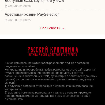
Доступная база, круче, чем у ФСБ
2026-03-31 08:26
Арестован хозяин PaySelection
2026-03-31 08:25
Все новости →
Русский Криминал
Истина любит действовать открыто
Любое копирование материалов разрешено только с согласия
редакции rucriminal.info.
Копирование и переработка любых материалов этого сайта для их
публичного использования (размещение на других сайтах,
размещение в электронных СМИ, публикации в печатных изданиях и
прочее) разрешается исключительно при выполнении следующих
условий:
1) получение согласия от редакции rucriminal.info на копирование
материалов;
2) указание источника материала и наличие в теле копируемого
(перерабатываемого) материала всех активных ссылок на сайт
rucriminal.info