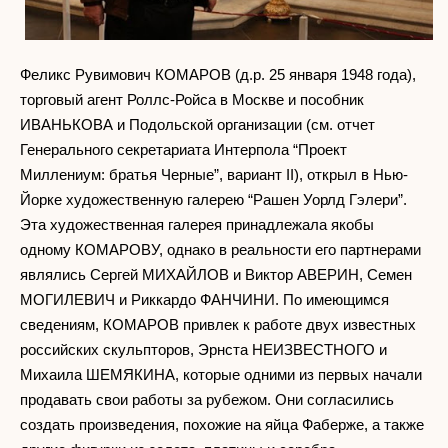
Феликс Рувимович КОМАРОВ (д.р. 25 января 1948 года),
торговый агент Роллс-Ройса в Москве и пособник
ИВАНЬКОВА и Подольской организации (см. отчет
Генерального секретариата Интерпола “Проект
Миллениум: братья Черные”, вариант II), открыл в Нью-
Йорке художественную галерею “Рашен Уорлд Гэлери”.
Эта художественная галерея принадлежала якобы
одному КОМАРОВУ, однако в реальности его партнерами
являлись Сергей МИХАЙЛОВ и Виктор АВЕРИН, Семен
МОГИЛЕВИЧ и Риккардо ФАНЧИНИ. По имеющимся
сведениям, КОМАРОВ привлек к работе двух известных
российских скульпторов, Эрнста НЕИЗВЕСТНОГО и
Михаила ШЕМЯКИНА, которые одними из первых начали
продавать свои работы за рубежом. Они согласились
создать произведения, похожие на яйца Фаберже, а также