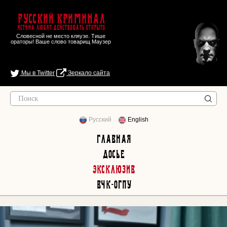
Русский Криминал
Истина любит действовать открыто
Словесной не место кляузе. Тише
ораторы! Ваше слово товарищ Маузер
Мы в Twitter
Зеркало сайта
Русский
English
Главная
Досье
Эксклюзив
ВЧК-ОГПУ