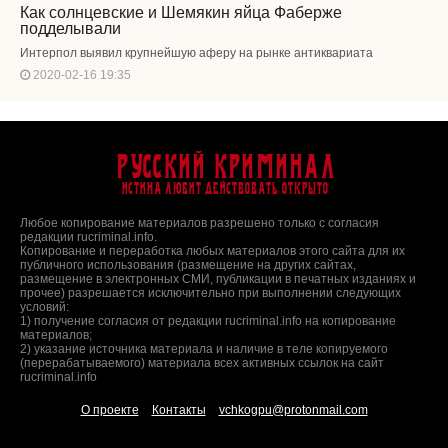
Как солнцевские и Шемякин яйца Фаберже
подделывали
Интерпол выявил крупнейшую аферу на рынке антиквариата
2020-02-16 19:35
Русский Криминал
Истина любит действовать открыто
Любое копирование материалов разрешено только с согласия
редакции rucriminal.info.
Копирование и переработка любых материалов этого сайта для их
публичного использования (размещение на других сайтах,
размещение в электронных СМИ, публикации в печатных изданиях и
прочее) разрешается исключительно при выполнении следующих
условий:
1) получение согласия от редакции rucriminal.info на копирование
материалов;
2) указание источника материала и наличие в теле копируемого
(перерабатываемого) материала всех активных ссылок на сайт
rucriminal.info
О проекте
Контакты
vchkogpu@protonmail.com