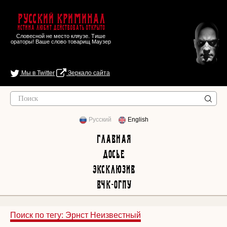
Русский Криминал
Истина любит действовать открыто
Словесной не место кляузе. Тише
ораторы! Ваше слово товарищ Маузер
Мы в Twitter
Зеркало сайта
Русский
English
Главная
Досье
Эксклюзив
ВЧК-ОГПУ
Поиск по тегу: Эрнст Неизвестный