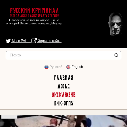
Русский Криминал
Истина любит действовать открыто
Словесной не место кляузе. Тише
ораторы! Ваше слово товарищ Маузер
Мы в Twitter
Зеркало сайта
Русский
English
Главная
Досье
Эксклюзив
ВЧК-ОГПУ