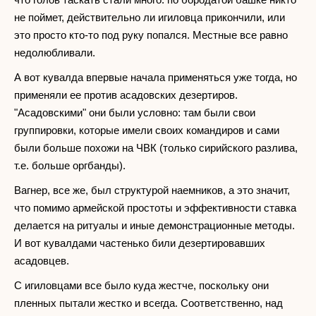
не поймет, действительно ли игиловца прикончили, или
это просто кто-то под руку попался. Местные все равно
недолюбливали.
А вот кувалда впервые начала применяться уже тогда, но
применяли ее против асадовских дезертиров.
"Асадовскими" они были условно: там были свои
группировки, которые имели своих командиров и сами
были больше похожи на ЧВК (только сирийского разлива,
т.е. больше оргбанды).
Вагнер, все же, был структурой наемников, а это значит,
что помимо армейской простоты и эффективности ставка
делается на ритуалы и иные демонстрационные методы.
И вот кувалдами частенько били дезертировавших
асадовцев.
С игиловцами все было куда жестче, поскольку они
пленных пытали жестко и всегда. Соответственно, над