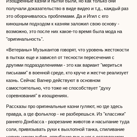
Изощренные казни и пытки были, но как только они
получали доказательство в виде видео и т.д., каждый раз
это оборачивалось проблемами. Да и Игил с его
киношным подходом к казням заложил свою основу -
возможно, это после них какое-то время была мода на
"оригинальность".
«Ветераны» Музыкантов говорят, что уровень жестокости
в пытках еще и зависел от тесности пересечения с
другими подразделениями - это как вариант "мериться
письками" в военной среде, кто круче и жестче реализует
казнь. Сейчас Вагнер действуют в основном
самостоятельно, что тоже не способствует "духу
соревнования" в изощрениях.
Рассказы про оригинальные казни гуляют, но где здесь
правда, а где фольклор - не разберешься. Из "классики"
раннего Донбасса - разрезание животов и насыпание туда
соли, привязывать руки к выхлопной танка, спиливание
напильником зубов, отрубание рук и ног с оставлением