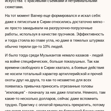
искусства" с красивыми съемками и нетривиальными
сюжетами.
На тот момент Вагнер еще формировался и искал себя:
даже к пятисотым в Сирии относились достаточно мягко -
их просто закидывали на разгрузочно-погрузочные
работы, используя в качестве грузчиков. Эффективность
и тогда стояла во главе угла, но даже в тяжелых штурмах
обычно теряли где-то 10% людей.
И было тогда среди Музыкантов немало казаков - людей
на войне специфических, больше показушных. Так как
времени свободного в Сирии хватало, а боевые действия
не носили тотальный характер артиллерийской и прочей
охоты друг на друга, то как-то незаметно для всех
появилась привычка приносить отрезанные головы
"игиловцев" - поначалу за них даже платили. Немного, там
какие-то несколько долларов, сейчас даже вспомнить
трудно. Практику с оплатой пришлось прекратить, потому
что голов таскать стали много: по бородатой башке никто