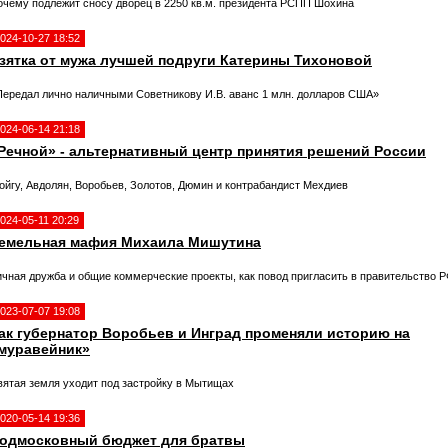
очему подлежит сносу дворец в 2250 кв.м. президента РСПП Шохина
024-10-27 18:52
зятка от мужа лучшей подруги Катерины Тихоновой
Передал лично наличными Советникову И.В. аванс 1 млн. долларов США»
024-06-14 21:18
Речной» - альтернативный центр принятия решений России
ойгу, Авдолян, Воробьев, Золотов, Дюмин и контрабандист Мехдиев
024-05-11 20:29
емельная мафия Михаила Мишутина
ичная дружба и общие коммерческие проекты, как повод пригласить в правительство 
023-07-07 19:08
ак губернатор Воробьев и Инград променяли историю на
муравейник»
вятая земля уходит под застройку в Мытищах
020-05-14 19:36
одмосковный бюджет для братвы