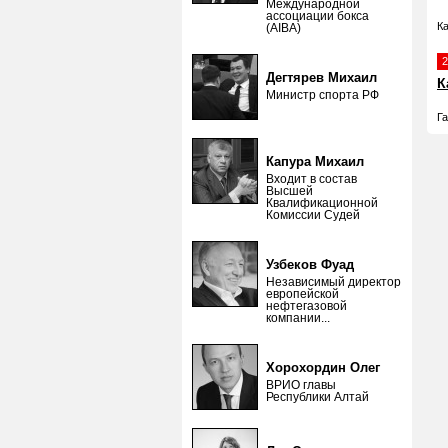
Международной
ассоциации бокса
К
(AIBA)
2
Дегтярев Михаил
К
Министр спорта РФ
Г
Капура Михаил
Входит в состав
Высшей
Квалификационной
Комиссии Судей
Узбеков Фуад
Независимый директор
европейской
нефтегазовой
компании...
Хорохордин Олег
ВРИО главы
Республики Алтай