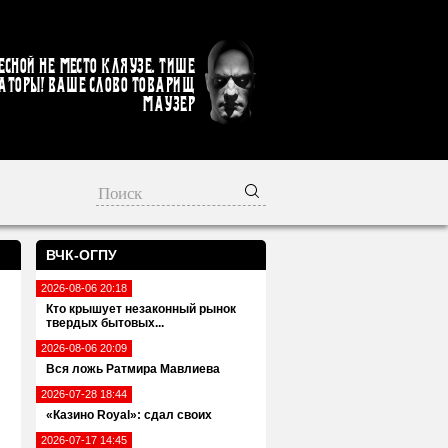
есной не место кляузе. Тише
аторы! Ваше слово товарищ
Маузер
ВЧК-ОГПУ
2026-08-06 20:18
Кто крышует незаконный рынок
твердых бытовых...
2026-08-06 20:09
Вся ложь Ратмира Мавлиева
2026-07-28 18:44
«Казино Royal»: сдал своих
2026-07-17 14:45