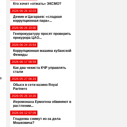
Кто хочет «отжать» ЭКСМО?
2026-06-26 10:03
Демин и Цагараев: «сладкая
коррупционная пара»...
2026-06-26 10:00
Генпрокуратуру просят проверить
прокурора ЦАО...
2026-06-24 15:54
Коррупционная машина кубанской
Фемиды
2026-06-17 08:59
Как два чекиста КЧР управлять
стали
РФ
2026-05-27 06:24
Обыск в сети казино Royal
Partners
2026-05-26 10:20
Иеромонаха Ермогена обвиняют в
растлении...
2026-04-12 07:09
Гладкова снимут из-за дела
Мошковича?