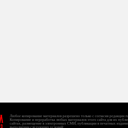
л
Любое копирование материалов разрешено только с согласия редакции ruc
Копирование и переработка любых материалов этого сайта для их публи
сайтах, размещение в электронных СМИ, публикации в печатных издани
ТО
выполнении следующих условий: