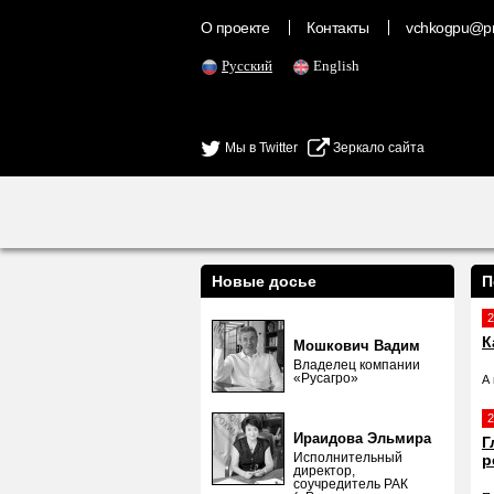
О проекте
Контакты
vchkogpu@pr
Русский
English
Мы в Twitter
Зеркало сайта
Новые досье
П
2
К
Мошкович Вадим
Владелец компании
«Русагро»
А
2
Ираидова Эльмира
Г
Исполнительный
р
директор,
соучредитель РАК