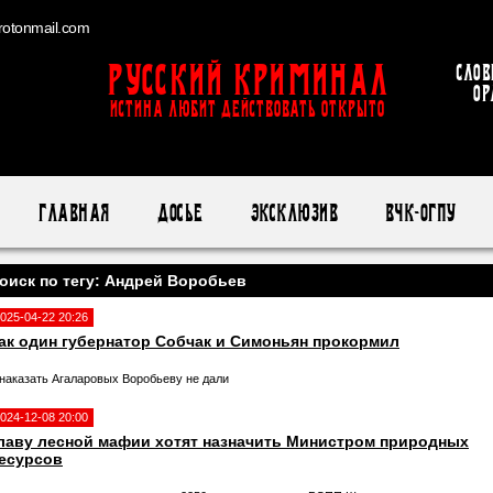
otonmail.com
Русский Криминал
Слов
ор
ИСТИНА ЛЮБИТ ДЕЙСТВОВАТЬ ОТКРЫТО
Главная
Досье
Эксклюзив
ВЧК-ОГПУ
оиск по тегу: Андрей Воробьев
025-04-22 20:26
ак один губернатор Собчак и Симоньян прокормил
 наказать Агаларовых Воробьеву не дали
024-12-08 20:00
лаву лесной мафии хотят назначить Министром природных
есурсов