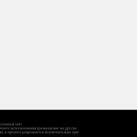
riminal.info.
чного использования (размещение на других
ях и прочее) разрешается исключительно при