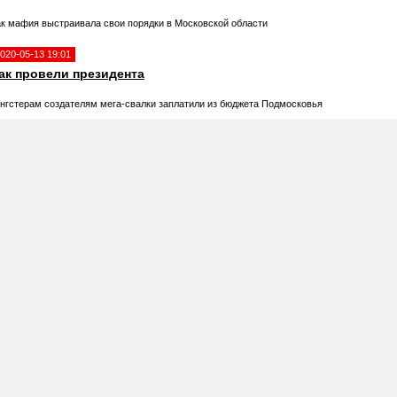
ак мафия выстраивала свои порядки в Московской области
020-05-13 19:01
ак провели президента
ангстерам создателям мега-свалки заплатили из бюджета Подмосковья