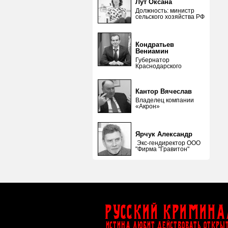
Лут Оксана
Должность: министр
сельского хозяйства РФ
Кондратьев
Вениамин
Губернатор
Краснодарского
Кантор Вячеслав
Владелец компании
«Акрон»
Ярчук Александр
Экс-гендиректор ООО
"Фирма "Гравитон"
Русский Кримина
ИСТИНА ЛЮБИТ ДЕЙСТВОВАТЬ ОТКРЫ