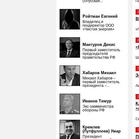
(«Русская...
П
2
Ройтман Евгений
В
Владелец и
гендиректор ООО
«Чистая энергия»
«
2
Мантуров Денис
«
Первый заместитель
председателя
правительства РФ
Ш
2
Хабаров Михаил
З
Михаил Хабаров –
первый заместитель
президента –...
Л
2
Иванов Тимур
К
Экс-замминистра
«
обороны РФ
С
Кремлев
2
(Лутфуллоев) Умар
П
Президент