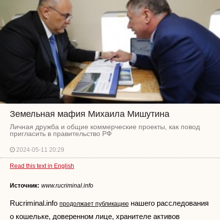
Земельная мафия Михаила Мишутина
Личная дружба и общие коммерческие проекты, как повод
пригласить в правительство РФ
2024-05-11 20:29
Read this text in English
Источник:
www.rucriminal.info
Rucriminal.info
нашего расследования
продолжает публикацию
о кошельке, доверенном лице, хранителе активов