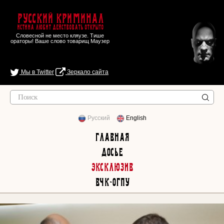
Русский Криминал
Истина любит действовать открыто
Словесной не место кляузе. Тише
ораторы! Ваше слово товарищ Маузер
Мы в Twitter
Зеркало сайта
Русский
English
Главная
Досье
Эксклюзив
ВЧК-ОГПУ