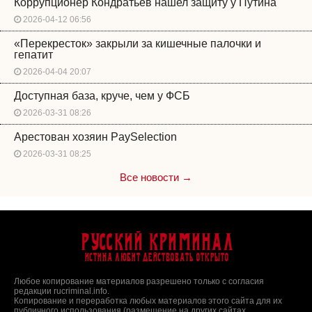
Коррупционер Кондратьев нашел защиту у Путина
2026-04-12 06:56
«Перекресток» закрыли за кишечные палочки и
гепатит
2026-04-04 20:07
Доступная база, круче, чем у ФСБ
2026-03-31 08:26
Арестован хозяин PaySelection
2026-03-31 08:25
Все новости →
Русский Криминал
Истина любит действовать открыто
Любое копирование материалов разрешено только с согласия
редакции rucriminal.info.
Копирование и переработка любых материалов этого сайта для их
публичного использования (размещение на других сайтах,