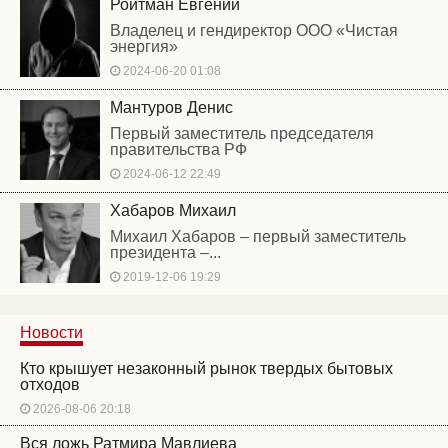
Ройтман Евгений
Владелец и гендиректор ООО «Чистая
энергия»
2024-06-20 01:08
Мантуров Денис
Первый заместитель председателя
правительства РФ
2024-06-12 22:49
Хабаров Михаил
Михаил Хабаров – первый заместитель
президента –...
2019-12-06 19:29
Новости
Кто крышует незаконный рынок твердых бытовых
отходов
2026-08-06 20:18
Вся ложь Ратмира Мавлиева