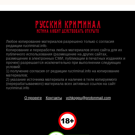
Русский Криминал
Истина любит действовать открыто
Любое копирование материалов разрешено только с согласия
редакции rucriminal.info.
Копирование и переработка любых материалов этого сайта для их
публичного использования (размещение на других сайтах,
размещение в электронных СМИ, публикации в печатных изданиях и
прочее) разрешается исключительно при выполнении следующих
условий:
1) получение согласия от редакции rucriminal.info на копирование
материалов;
2) указание источника материала и наличие в теле копируемого
(перерабатываемого) материала всех активных ссылок на сайт
rucriminal.info
О проекте
Контакты
vchkogpu@protonmail.com