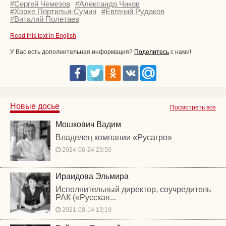
#Сергей Чемезов
#Александр Чиков
#Хорхе Портилья-Сумин
#Евгений Рудаков
#Виталий Полетаев
Read this text in English
У Вас есть дополнительная информация?
Поделитесь
с нами!
Новые досье
Посмотреть все
Мошкович Вадим
Владелец компании «Русагро»
2024-06-24 23:50
Ираидова Эльмира
Исполнительный директор, соучредитель
РАК («Русская...
2021-08-14 13:19