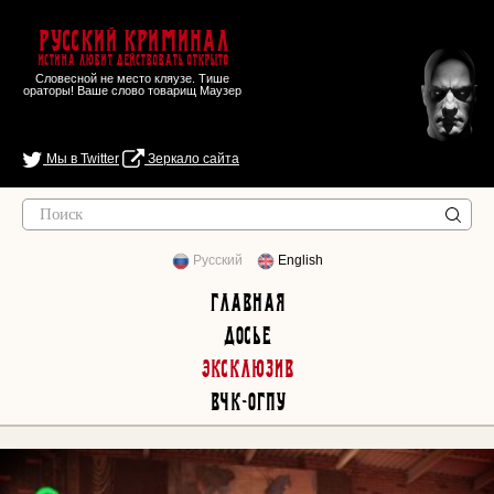
Русский Криминал
Истина любит действовать открыто
Словесной не место кляузе. Тише
ораторы! Ваше слово товарищ Маузер
Мы в Twitter
Зеркало сайта
Русский
English
Главная
Досье
Эксклюзив
ВЧК-ОГПУ