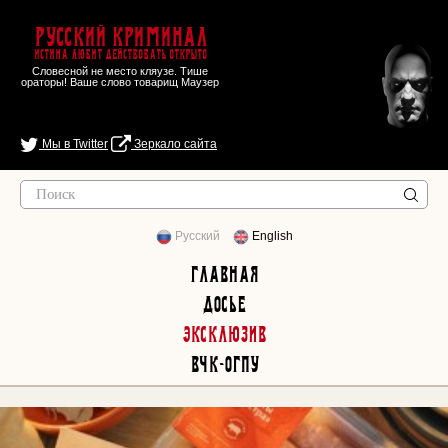
Русский Криминал
Истина любит действовать открыто
Словесной не место кляузе. Тише
ораторы! Ваше слово товарищ Маузер
Мы в Twitter
Зеркало сайта
Русский
English
Главная
Досье
Эксклюзив
ВЧК-ОГПУ