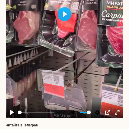
Play
-00:27
Play
Mute
Settings
PIP
Enter
fullscr
Читайте в Телеграм