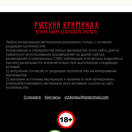
Русский Криминал
Истина любит действовать открыто
Любое копирование материалов разрешено только с согласия
редакции rucriminal.info.
Копирование и переработка любых материалов этого сайта для их
публичного использования (размещение на других сайтах,
размещение в электронных СМИ, публикации в печатных изданиях и
прочее) разрешается исключительно при выполнении следующих
условий:
1) получение согласия от редакции rucriminal.info на копирование
материалов;
2) указание источника материала и наличие в теле копируемого
(перерабатываемого) материала всех активных ссылок на сайт
rucriminal.info
О проекте
Контакты
vchkogpu@protonmail.com