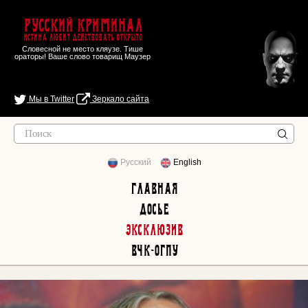
Русский Криминал
Истина любит действовать открыто
Словесной не место кляузе. Тише
ораторы! Ваше слово товарищ Маузер
Мы в Twitter
Зеркало сайта
Русский
English
Главная
Досье
Эксклюзив
ВЧК-ОГПУ