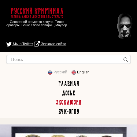
Русский Криминал
Истина любит действовать открыто
Словесной не место кляузе. Тише
ораторы! Ваше слово товарищ Маузер
Мы в Twitter
Зеркало сайта
Русский
English
Главная
Досье
Эксклюзив
ВЧК-ОГПУ