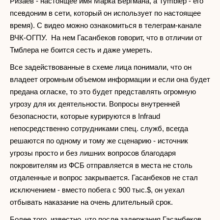
Ризаев - настоящее имя Марка Бергмана, а Tymblep - его
псевдоним в сети, который он использует по настоящее
время). С видео можно ознакомиться в телеграм-канале
ВЧК-ОГПУ. На нем Гасанбеков говорит, что в отличии от
Тмблера не боится сесть и даже умереть.
Все задействованные в схеме лица понимали, что он
владеет огромным объемом информации и если она будет
предана огласке, то это будет представлять огромную
угрозу для их деятельности. Вопросы внутренней
безопасности, которые курируются в Infraud
непосредственно сотрудниками спец. служб, всегда
решаются по одному и тому же сценарию - источник
угрозы просто и без лишних вопросов благодаря
покровителям из ФСБ отправляется в места не столь
отдаленные и вопрос закрывается. Гасанбеков не стал
исключением - вместо побега с 900 тыс.$, он уехал
отбывать наказание на очень длительный срок.
Более того, известно, что после задержания Гасанбеков