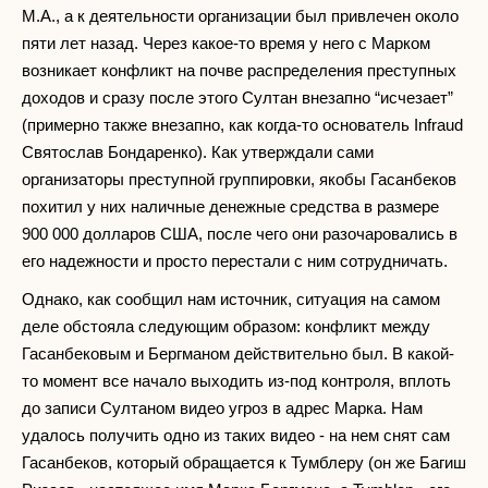
М.А., а к деятельности организации был привлечен около
пяти лет назад. Через какое-то время у него с Марком
возникает конфликт на почве распределения преступных
доходов и сразу после этого Султан внезапно “исчезает”
(примерно также внезапно, как когда-то основатель Infraud
Святослав Бондаренко). Как утверждали сами
организаторы преступной группировки, якобы Гасанбеков
похитил у них наличные денежные средства в размере
900 000 долларов США, после чего они разочаровались в
его надежности и просто перестали с ним сотрудничать.
Однако, как сообщил нам источник, ситуация на самом
деле обстояла следующим образом: конфликт между
Гасанбековым и Бергманом действительно был. В какой-
то момент все начало выходить из-под контроля, вплоть
до записи Султаном видео угроз в адрес Марка. Нам
удалось получить одно из таких видео - на нем снят сам
Гасанбеков, который обращается к Тумблеру (он же Багиш