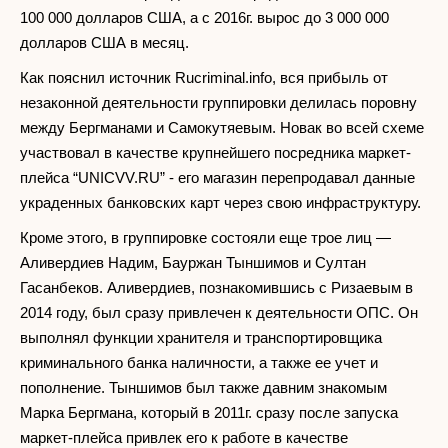
100 000 долларов США, а с 2016г. вырос до 3 000 000
долларов США в месяц.
Как пояснил источник Rucriminal.info, вся прибыль от
незаконной деятельности группировки делилась поровну
между Бергманами и Самокутяевым. Новак во всей схеме
участвовал в качестве крупнейшего посредника маркет-
плейса “UNICVV.RU” - его магазин перепродавал данные
украденных банковских карт через свою инфраструктуру.
Кроме этого, в группировке состояли еще трое лиц —
Аливердиев Надим, Бауржан Тыншимов и Султан
Гасанбеков. Аливердиев, познакомившись с Ризаевым в
2014 году, был сразу привлечен к деятельности ОПС. Он
выполнял функции хранителя и транспортировщика
криминального банка наличности, а также ее учет и
пополнение. Тыншимов был также давним знакомым
Марка Бергмана, который в 2011г. сразу после запуска
маркет-плейса привлек его к работе в качестве