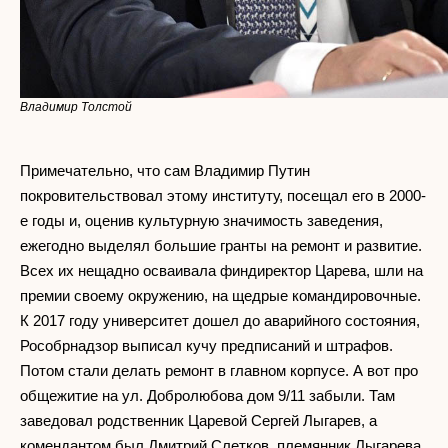
Владимир Толстой
Примечательно, что сам Владимир Путин
покровительствовал этому институту, посещал его в 2000-
е годы и, оценив культурную значимость заведения,
ежегодно выделял большие гранты на ремонт и развитие.
Всех их нещадно осваивала финдиректор Царева, шли на
премии своему окружению, на щедрые командировочные.
К 2017 году университет дошел до аварийного состояния,
Рособрнадзор выписал кучу предписаний и штрафов.
Потом стали делать ремонт в главном корпусе. А вот про
общежитие на ул. Добролюбова дом 9/11 забыли. Там
заведовал родственник Царевой Сергей Лыгарев, а
комендантом был Дмитрий Слетков, племянник Лыгарева.