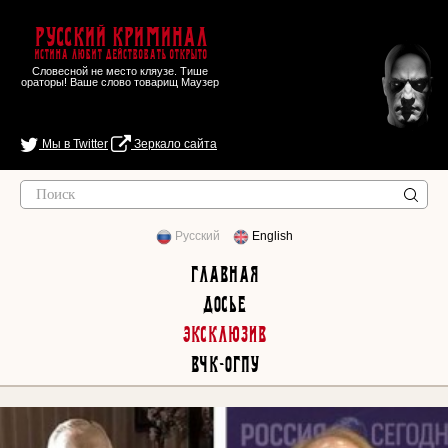
Русский Криминал
Истина любит действовать открыто
Словесной не место кляузе. Тише
ораторы! Ваше слово товарищ Маузер
Мы в Twitter
Зеркало сайта
Русский
English
Главная
Досье
Эксклюзив
ВЧК-ОГПУ