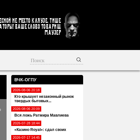
есной не место кляузе. Тише
аторы! Ваше слово товарищ
Маузер
ВЧК-ОГПУ
2026-08-06 20:18
Кто крышует незаконный рынок
твердых бытовых...
2026-08-06 20:09
ю
Вся ложь Ратмира Мавлиева
2026-07-28 18:44
«Казино Royal»: сдал своих
2026-07-17 14:45