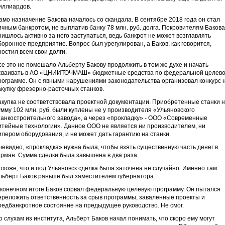
иллиардов.
амо назначение Бакова началось со скандала. В сентябре 2018 года он стал
ичным банкротом, не выплатив банку 78 млн. руб. долга. Покровителям Бакова
ришлось активно за него заступаться, ведь банкрот не может возглавлять
боронное предприятие. Вопрос был урегулирован, а Баков, как говорится,
ростил всем свои долги.
се это не помешало Альберту Бакову продолжить в том же духе и начать
сваивать в АО «ЦНИИТОЧМАШ» бюджетные средства по федеральной целев
рограмме. Он с явными нарушениями законодательства организовал конкурс 
акупку фрезерно-расточных станков.
акупка не соответствовала проектной документации. Приобретенные станки 
умму 102 млн. руб. были куплены не у производителя «Ульяновского
танкостроительного завода», а через «прокладку» - ООО «Современные
итейные технологии». Данное ООО не является ни производителем, ни
илером оборудования, и не может дать гарантию на станки.
чевидно, «прокладка» нужна была, чтобы взять существенную часть денег в
арман. Сумма сделки была завышена в два раза.
охоже, что и под Ульяновск сделка была заточена не случайно. Именно там
льберт Баков раньше был заместителем губернатора.
 конечном итоге Баков сорвал федеральную целевую программу. Он пытался
ереложить ответственность за срыв программы, заваленные проекты и
редбанкротное состояние на предыдущее руководство. Не смог.
о слухам из института, Альберт Баков начал понимать, что скоро ему могут