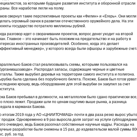
пециалистов, за которыми будущее развития института и оборонной отрасли
траны. Все наработки легли на полку.
аков свернул такие перспективные проекты как «Филин» и «Егерь». Они могли
делать огромный скачок в развитии отечественного оружейного дела. На эти
роекты государство потратило миллионы рублей.
огда разговор идет о сворачивании проектов, вопрос денег уходит на второй
лан. Главное – это начинает быть похожим на предательство и на работу в
нтересах иностранных производителей. Особенно, когда это делает
эффективный менеджер», у которого всегда были офшоры и зарубежные счет
араллельно Баков стал реализовывать схемы, которыми пользовался на
Курганмашзаводе». Распродал запасы, содержащие черные и цветные
еталлы. Также вырубил деревья на территории самого института и полигона.
ырубка была сделана без порубочного билета. Похоже, Баков был готов урват
оследнюю крошку, ведь оборудование для этой вырубки он закупил за счет
нститута.
ока Баков пребывал в должности, на металлолом было сдано практически все
то плохо лежит. Продажи шли по ценам ощутимо выше рынка, а разница
седала в карманах Бакова.
о итогам 2019 года у АО «ЦНИИТОЧМАШ» почти в два раза резко вырос убыто
т продаж. Одновременно в 9 раз выросла доля затрат на услуги субподрядчик
 это очевидно, ведь Баков разогнал собственные научные кадры. Расходы на
аучные разработки были снижены в 15 раз, до издевательски малой суммы 80
с. руб. за год.