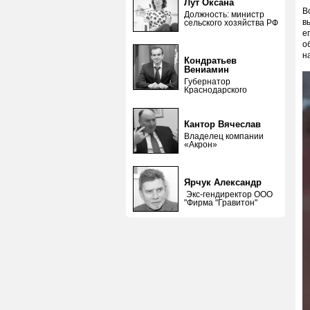
Лут Оксана
В
Должность: министр
в
сельского хозяйства РФ
е
о
н
Кондратьев
Вениамин
Губернатор
Краснодарского
Кантор Вячеслав
Владелец компании
«Акрон»
Ярчук Александр
Экс-гендиректор ООО
"Фирма "Гравитон"