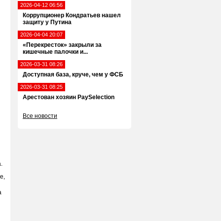
2026-04-12 06:56
Коррупционер Кондратьев нашел
защиту у Путина
2026-04-04 20:07
«Перекресток» закрыли за
кишечные палочки и...
2026-03-31 08:26
Доступная база, круче, чем у ФСБ
2026-03-31 08:25
Арестован хозяин PaySelection
Все новости
.
е,
а