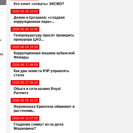
Кто хочет «отжать» ЭКСМО?
2026-06-26 10:03
Демин и Цагараев: «сладкая
коррупционная пара»...
2026-06-26 10:00
Генпрокуратуру просят проверить
прокурора ЦАО...
»
2026-06-24 15:54
Коррупционная машина кубанской
ия
Фемиды
2026-06-17 08:59
Как два чекиста КЧР управлять
стали
2026-05-27 06:24
Обыск в сети казино Royal
Partners
2026-05-26 10:20
Иеромонаха Ермогена обвиняют в
растлении...
2026-04-12 07:09
Гладкова снимут из-за дела
Мошковича?