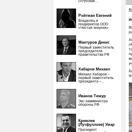
(«Русская...
Re
Ройтман Евгений
И
Владелец и
гендиректор ООО
В
«Чистая энергия»
р
А
Мантуров Денис
(
Первый заместитель
т
председателя
п
правительства РФ
в
у
Хабаров Михаил
Б
Михаил Хабаров –
б
первый заместитель
президента –...
Иванов Тимур
Экс-замминистра
обороны РФ
Кремлев
(Лутфуллоев) Умар
Президент