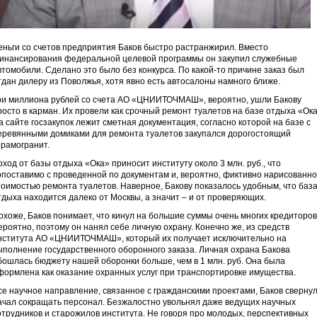
еньги со счетов предприятия Баков быстро растранжирил. Вместо
инансирования федеральной целевой программы он закупил служебные
втомобили. Сделано это было без конкурса. По какой-то причине заказ был
тдан дилеру из Поволжья, хотя явно есть автосалоны намного ближе.
ри миллиона рублей со счета АО «ЦНИИТОЧМАШ», вероятно, ушли Бакову
росто в карман. Их провели как срочный ремонт туалетов на базе отдыха «Ока
а сайте госзакупок лежит сметная документация, согласно которой на базе с
еревянными домиками для ремонта туалетов закупался дорогостоящий
ерамогранит.
оход от базы отдыха «Ока» приносит институту около 3 млн. руб., что
опоставимо с проведенной по документам и, вероятно, фиктивно нарисованно
тоимостью ремонта туалетов. Наверное, Бакову показалось удобным, что баз
тдыха находится далеко от Москвы, а значит – и от проверяющих.
охоже, Баков понимает, что кинул на большие суммы очень многих кредиторов
ероятно, поэтому он нанял себе личную охрану. Конечно же, из средств
нститута АО «ЦНИИТОЧМАШ», который их получает исключительно на
ыполнение государственного оборонного заказа. Личная охрана Бакова
бошлась бюджету нашей оборонки больше, чем в 1 млн. руб. Она была
формлена как оказание охранных услуг при транспортировке имущества.
се научное направление, связанное с гражданскими проектами, Баков свернул
ачал сокращать персонал. Безжалостно увольнял даже ведущих научных
отрудников и старожилов института. Не говоря про молодых, перспективных