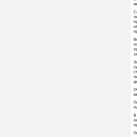
м
С
л
п
о
п
В
о
п
з
З
с
с
л
д
О
к
П
А
В
п
п
П