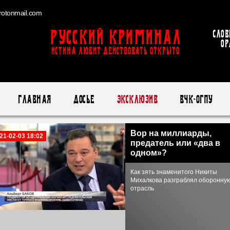
otonmail.com
Русский Криминал
Слов
ор
ИСТИНА ЛЮБИТ ДЕЙСТВОВАТЬ ОТКРЫТО
Главная
Досье
Эксклюзив
ВЧК-ОГПУ
Вор на миллиарды,
21-02-03 18:02
предатель или «два в
одном»?
Как зять знаменитого Никиты
Михалкова разграблял оборонну
отрасль