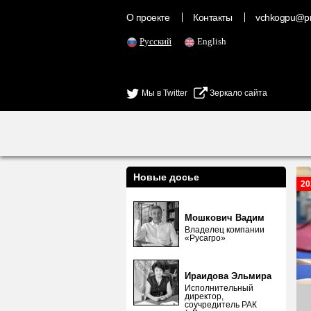
О проекте
Контакты
vchkogpu@pr
Русский
English
Мы в Twitter
Зеркало сайта
Новые досье
20
Мошкович Вадим
Владелец компании
«Русагро»
Ираидова Эльмира
Исполнительный
директор,
соучредитель РАК