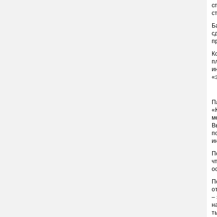
с
с
Б
с
п
К
п
и
«
П
«
м
В
п
и
П
ч
о
П
о
–
н
ты