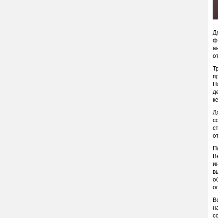
Д
ф
а
о
Т
п
Н
д
к
Д
с
с
о
П
В
и
в
о
о
В
н
с