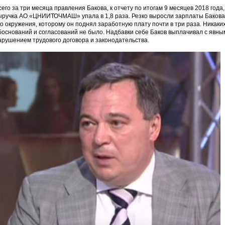
сего за три месяца правления Бакова, к отчету по итогам 9 месяцев 2018 года,
ыручка АО «ЦНИИТОЧМАШ» упала в 1,8 раза. Резко выросли зарплаты Бакова
го окружения, которому он поднял заработную плату почти в три раза. Никаки
боснований и согласований не было. Надбавки себе Баков выплачивал с явны
арушением трудового договора и законодательства.