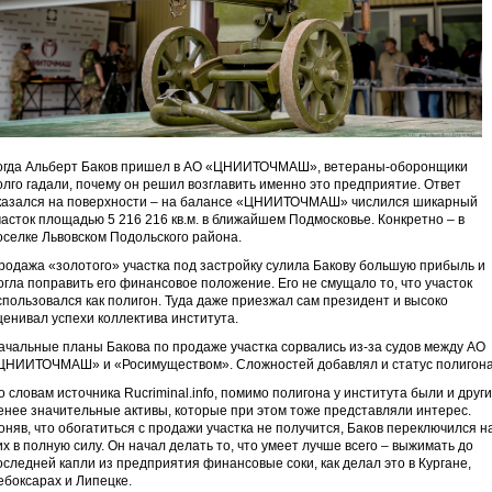
огда Альберт Баков пришел в АО «ЦНИИТОЧМАШ», ветераны-оборонщики
олго гадали, почему он решил возглавить именно это предприятие. Ответ
казался на поверхности – на балансе «ЦНИИТОЧМАШ» числился шикарный
часток площадью 5 216 216 кв.м. в ближайшем Подмосковье. Конкретно – в
оселке Львовском Подольского района.
родажа «золотого» участка под застройку сулила Бакову большую прибыль и
огла поправить его финансовое положение. Его не смущало то, что участок
спользовался как полигон. Туда даже приезжал сам президент и высоко
ценивал успехи коллектива института.
ачальные планы Бакова по продаже участка сорвались из-за судов между АО
ЦНИИТОЧМАШ» и «Росимуществом». Сложностей добавлял и статус полигона
о словам источника Rucriminal.info, помимо полигона у института были и други
енее значительные активы, которые при этом тоже представляли интерес.
оняв, что обогатиться с продажи участка не получится, Баков переключился н
их в полную силу. Он начал делать то, что умеет лучше всего – выжимать до
оследней капли из предприятия финансовые соки, как делал это в Кургане,
ебоксарах и Липецке.