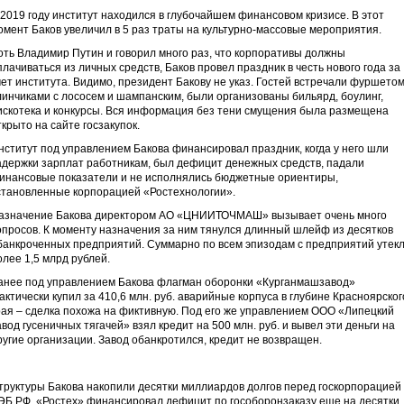
 2019 году институт находился в глубочайшем финансовом кризисе. В этот
омент Баков увеличил в 5 раз траты на культурно-массовые мероприятия.
оть Владимир Путин и говорил много раз, что корпоративы должны
плачиваться из личных средств, Баков провел праздник в честь нового года за
чет института. Видимо, президент Бакову не указ. Гостей встречали фуршетом
линчиками с лососем и шампанским, были организованы бильярд, боулинг,
искотека и конкурсы. Вся информация без тени смущения была размещена
ткрыто на сайте госзакупок.
нститут под управлением Бакова финансировал праздник, когда у него шли
адержки зарплат работникам, был дефицит денежных средств, падали
инансовые показатели и не исполнялись бюджетные ориентиры,
становленные корпорацией «Ростехнологии».
азначение Бакова директором АО «ЦНИИТОЧМАШ» вызывает очень много
опросов. К моменту назначения за ним тянулся длинный шлейф из десятков
банкроченных предприятий. Суммарно по всем эпизодам с предприятий утек
олее 1,5 млрд рублей.
анее под управлением Бакова флагман оборонки «Курганмашзавод»
актически купил за 410,6 млн. руб. аварийные корпуса в глубине Красноярског
рая – сделка похожа на фиктивную. Под его же управлением ООО «Липецкий
авод гусеничных тягачей» взял кредит на 500 млн. руб. и вывел эти деньги на
ругие организации. Завод обанкротился, кредит не возвращен.
труктуры Бакова накопили десятки миллиардов долгов перед госкорпорацией
ЭБ.РФ. «Ростех» финансировал дефицит по гособоронзаказу еще на десятки