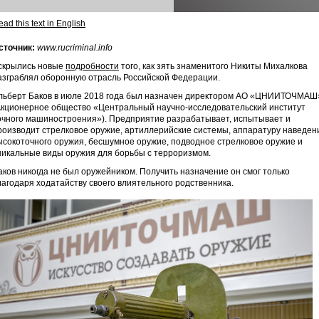
ad this text in English
сточник:
www.rucriminal.info
скрылись новые
подробности
того, как зять знаменитого Никиты Михалкова
азграблял оборонную отрасль Российской Федерации.
льберт Баков в июле 2018 года был назначен директором АО «ЦНИИТОЧМАШ
Акционерное общество «Центральный научно-исследовательский институт
очного машиностроения»). Предприятие разрабатывает, испытывает и
роизводит стрелковое оружие, артиллерийские системы, аппаратуру наведен
ысокоточного оружия, бесшумное оружие, подводное стрелковое оружие и
никальные виды оружия для борьбы с терроризмом.
аков никогда не был оружейником. Получить назначение он смог только
лагодаря ходатайству своего влиятельного родственника.