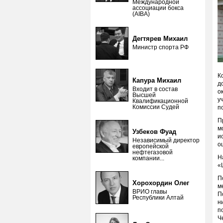
Международной
ассоциации бокса
(AIBA)
Дегтярев Михаил
Министр спорта РФ
К
Капура Михаил
д
Входит в состав
о
Высшей
у
Квалификационной
Комиссии Судей
п
П
м
Узбеков Фуад
и
Независимый директор
о
европейской
нефтегазовой
Н
компании...
«
П
Хорохордин Олег
м
ВРИО главы
П
Республики Алтай
н
п
Ч