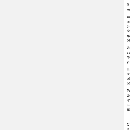
В
м
Х
о
с
б
д
о
И
з
ф
у
Н
в
о
б
Р
ф
к
з
д
С
В