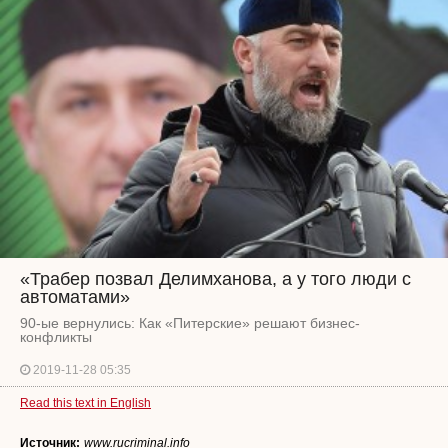
«Трабер позвал Делимханова, а у того люди с
автоматами»
90-ые вернулись: Как «Питерские» решают бизнес-
конфликты
2019-11-28 05:35
Read this text in English
Источник:
www.rucriminal.info