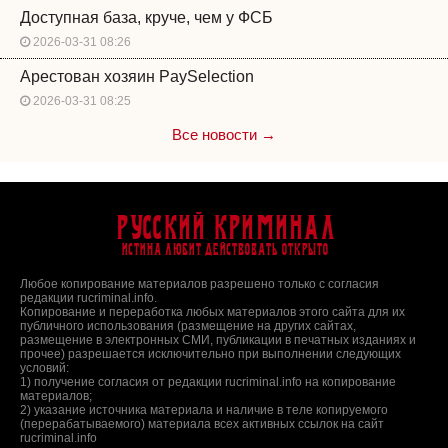
Доступная база, круче, чем у ФСБ
2026-03-31 08:26
Арестован хозяин PaySelection
2026-03-31 08:25
Все новости →
Русский Криминал
Истина любит действовать открыто
Любое копирование материалов разрешено только с согласия
редакции rucriminal.info.
Копирование и переработка любых материалов этого сайта для их
публичного использования (размещение на других сайтах,
размещение в электронных СМИ, публикации в печатных изданиях и
прочее) разрешается исключительно при выполнении следующих
условий:
1) получение согласия от редакции rucriminal.info на копирование
материалов;
2) указание источника материала и наличие в теле копируемого
(перерабатываемого) материала всех активных ссылок на сайт
rucriminal.info