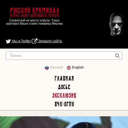
Русский Криминал
Истина любит действовать открыто
Словесной не место кляузе. Тише
ораторы! Ваше слово товарищ Маузер
Мы в Twitter
Зеркало сайта
Русский
English
Главная
Досье
Эксклюзив
ВЧК-ОГПУ