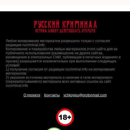
Русский Криминал
Истина любит действовать открыто
Любое копирование материалов разрешено только с согласия
редакции rucriminal.info.
Копирование и переработка любых материалов этого сайта для их
публичного использования (размещение на других сайтах,
размещение в электронных СМИ, публикации в печатных изданиях и
прочее) разрешается исключительно при выполнении следующих
условий:
1) получение согласия от редакции rucriminal.info на копирование
материалов;
2) указание источника материала и наличие в теле копируемого
(перерабатываемого) материала всех активных ссылок на сайт
rucriminal.info
О проекте
Контакты
vchkogpu@protonmail.com