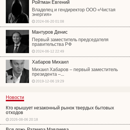
Ройтман Евгений
Владелец и гендиректор ООО «Чистая
энергия»
2024-06-20 01:08
Мантуров Денис
Первый заместитель председателя
правительства РФ
2024-06-12 22:49
Хабаров Михаил
Михаил Хабаров – первый заместитель
президента –...
2019-12-06 19:29
Новости
Кто крышует незаконный рынок твердых бытовых
отходов
2026-08-06 20:18
Вся ложь Ратмира Мавлиева