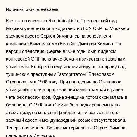
Источник:
www.rucriminal.info
Как стало известно Rucriminal.info, Пресненский суд
Москвы удовлетворил ходатайство ГСУ СКР по Москве о
заочном аресте Сергея Зимина- сына основателя
компании «Вымпелком» (Билайн) Дмитрия Зимина. По
версии следствия, Сергей в 90-е годы был лидером
коптевской ОПГ по кличке Зема и причастен к заказным
убийствам. Конкретно ему инкриминируют расправу над
тушинским преступным "авторитетом" Вячеславом
Степановым в 1998 году. При нападении на Степанова
убийца обстрелял проезжавший мимо трамвай и ранил
четырех пассажиров. Одна женщина потом скончалась в
больнице. С 1998 года Зимин был подозреваемым по
этому делу, объявлен в федеральный розыск, но его
заочный арест и международный розыск отсутствовали.
Теперь появились. Вскоре материалы на Сергея Зимина
передадут в Интерпол.