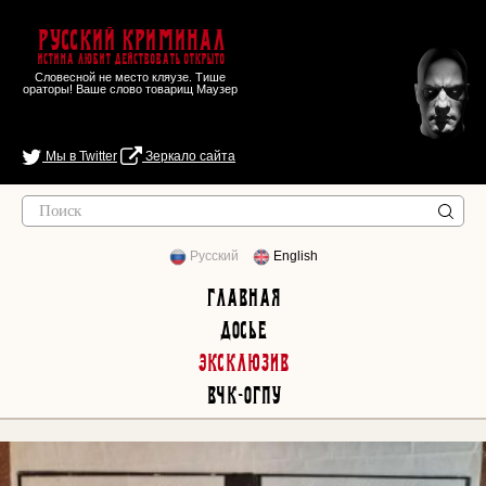
Русский Криминал
Истина любит действовать открыто
Словесной не место кляузе. Тише
ораторы! Ваше слово товарищ Маузер
Мы в Twitter
Зеркало сайта
Русский
English
Главная
Досье
Эксклюзив
ВЧК-ОГПУ