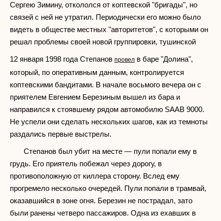
Сергею Зимину, откололся от коптевской "бригады", но
связей с ней не утратил. Периодически его можно было
видеть в обществе местных "авторитетов", с которыми он
решал проблемы своей новой группировки, тушинской
12 января 1998 года Степанов
в баре "Долина",
провел
который, по оперативным данным, контролируется
коптевскими бандитами. В начале восьмого вечера он с
приятелем Евгением Березиным вышел из бара и
направился к стоявшему рядом автомобилю SAAB 9000.
Не успели они сделать нескольких шагов, как из темноты
раздались первые выстрелы.
Степанов был убит на месте — пули попали ему в
грудь. Его приятель побежал через дорогу, в
противоположную от киллера сторону. Вслед ему
прогремело несколько очередей. Пули попали в трамвай,
оказавшийся в зоне огня. Березин не пострадал, зато
были ранены четверо пассажиров. Одна из ехавших в