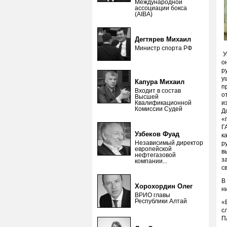
Международной
ассоциации бокса
(AIBA)
Дегтярев Михаил
Министр спорта РФ
У
о
р
у
Капура Михаил
п
Входит в состав
о
Высшей
Квалификационной
и
Комиссии Судей
Д
«
Г
Узбеков Фуад
к
Независимый директор
р
европейской
в
нефтегазовой
з
компании...
с
В
Хорохордин Олег
н
ВРИО главы
Республики Алтай
«
с
П