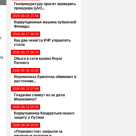
Генпрокуратуру просят проверить
прокурора ЦАО...
2026-06-24 15:54
Коррупционная машина кубанской
Фемиды
2026-06-17 08:59
о
Как два чекиста КЧР управлять
стали
2026-05-27 06:24
га
Обыск в сети казино Royal
Partners
2026-05-26 10:20
Иеромонаха Ермогена обвиняют в
растлении...
2026-04-12 07:09
Гладкова снимут из-за дела
Мошковича?
2026-04-12 06:56
Коррупционер Кондратьев нашел
защиту у Путина
2026-04-04 20:07
«Перекресток» закрыли за
кишечные палочки и...