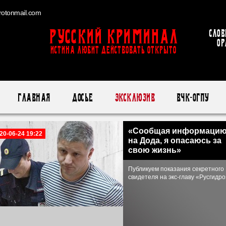
otonmail.com
Русский Криминал
Слов
ор
ИСТИНА ЛЮБИТ ДЕЙСТВОВАТЬ ОТКРЫТО
Главная
Досье
Эксклюзив
ВЧК-ОГПУ
«Сообщая информаци
20-06-24 19:22
на Дода, я опасаюсь за
свою жизнь»
Публикуем показания секретного
свидетеля на экс-главу «Русгидро