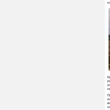
п
К
р
у
н
П
и
в
о