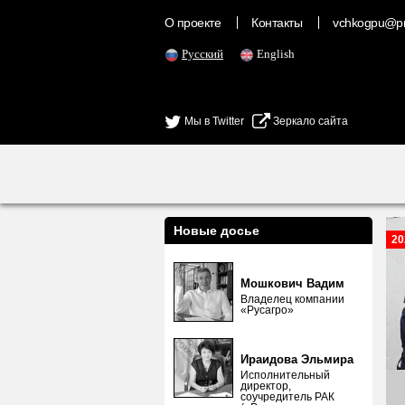
О проекте
Контакты
vchkogpu@pr
Русский
English
Мы в Twitter
Зеркало сайта
Новые досье
20
Мошкович Вадим
Владелец компании
«Русагро»
Ираидова Эльмира
Исполнительный
директор,
соучредитель РАК