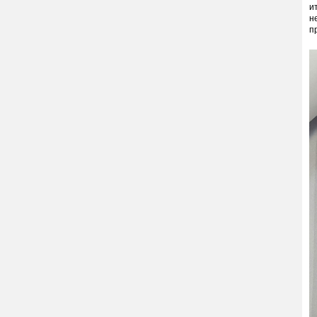
и
н
п