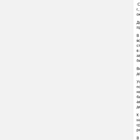
С
г
о
Д
п
В
в
с
в
а
б
В
д
У
п
н
б
а
д
К
н
с
р
В