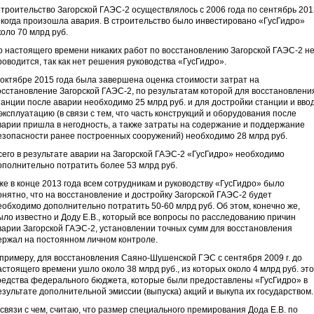
троительство Загорской ГАЭС-2 осуществлялось с 2006 года по сентябрь 201
., когда произошла авария. В строительство было инвестировано «ГусГидро»
коло 70 млрд руб.
о настоящего времени никаких работ по восстановлению Загорской ГАЭС-2 н
роводится, так как нет решения руководства «ГусГидро».
 октябре 2015 года была завершена оценка стоимости затрат на
осстановление Загорской ГАЭС-2, по результатам которой для восстановлени
танции после аварии необходимо 25 млрд руб. и для достройки станции и вво
 эксплуатацию (в связи с тем, что часть конструкций и оборудования после
варии пришла в негодность, а также затраты на содержание и поддержание
езопасности ранее построенных сооружений) необходимо 28 млрд руб.
сего в результате аварии на Загорской ГАЭС-2 «ГусГидро» необходимо
ополнительно потратить более 53 млрд руб.
же в конце 2013 года всем сотрудникам и руководству «ГусГидро» было
онятно, что на восстановление и достройку Загорской ГАЭС-2 будет
еобходимо дополнительно потратить 50-60 млрд руб. Об этом, конечно же,
ыло известно и Доду Е.В., который все вопросы по расследованию причин
варии Загорской ГАЭС-2, установлении точных сумм для восстановления
ержал на постоянном личном контроле.
 примеру, для восстановления Саяно-Шушенской ГЭС с сентября 2009 г. до
астоящего времени ушло около 38 млрд руб., из которых около 4 млрд руб. это
редства федерального бюджета, которые были предоставлены «ГусГидро» в
езультате дополнительной эмиссии (выпуска) акций и выкупа их государством.
 связи с чем, считаю, что размер специального премирования Дода Е.В. по