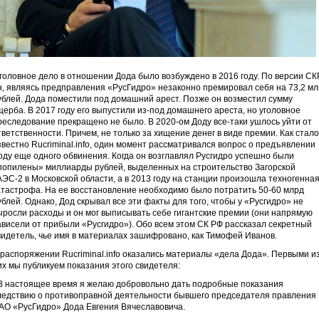
головное дело в отношении Дода было возбуждено в 2016 году. По версии СКР
н, являясь предправления «РусГидро» незаконно премировал себя на 73,2 мл
ублей. Дода поместили под домашний арест. Позже он возместил сумму
щерба. В 2017 году его выпустили из-под домашнего ареста, но уголовное
реследование прекращено не было. В 2020-ом Доду все-таки ушлось уйти от
тветственности. Причем, не только за хищение денег в виде премии. Как стало
звестно Rucriminal.info, один момент рассматривался вопрос о предъявлении
оду еще одного обвинения. Когда он возглавлял Русгидро успешно были
попилены» миллиарды рублей, выделенных на строительство Загорской
АЭС-2 в Московской области, а в 2013 году на станции произошла техногенна
атастрофа. На ее восстановление необходимо было потратить 50-60 млрд
ублей. Однако, Дод скрывал все эти факты для того, чтобы у «Русгидро» не
ыросли расходы и он мог выписывать себе гигантские премии (они напрямую
ависели от прибыли «Русгидро»). Обо всем этом СК РФ рассказал секретный
видетель, чье имя в материалах зашифровано, как Тимофей Иванов.
 распоряжении Rucriminal.info оказались материалы «дела Дода». Первыми и
их мы публикуем показания этого свидетеля:
В настоящее время я желаю добровольно дать подробные показания
ледствию о противоправной деятельности бывшего председателя правления
АО «РусГидро» Дода Евгения Вячеславовича.