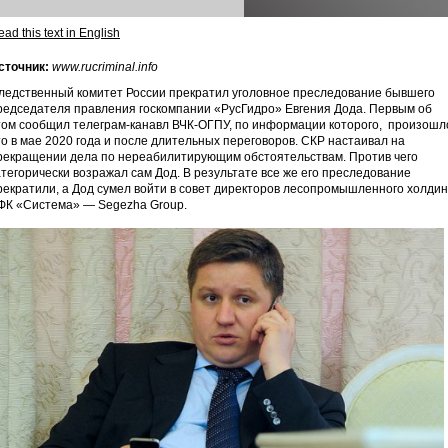
ad this text in English
сточник:
www.rucriminal.info
ледственный комитет России прекратил уголовное преследование бывшего
редседателя правления госкомпании «РусГидро» Евгения Дода. Первым об
том сообщил телеграм-канавл ВЧК-ОГПУ, по информации которого, произошл
то в мае 2020 года и после длительных переговоров. СКР настаивал на
рекращении дела по нереабилитирующим обстоятельствам. Против чего
атегорически возражал сам Дод. В результате все же его преследование
рекратили, а Дод сумел войти в совет директоров лесопромышленного холдин
ФК «Система» — Segezha Group.