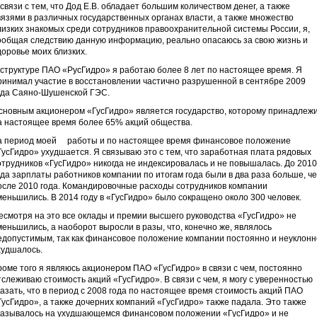
 связи с тем, что Дод Е.В. обладает большим количеством денег, а также
вязями в различных государственных органах власти, а также множество
лизких знакомых среди сотрудников правоохранительной системы России, я,
ообщая следствию данную информацию, реально опасаюсь за свою жизнь и
доровье моих близких.
 структуре ПАО «РусГидро» я работаю более 8 лет по настоящее время. Я
ринимал участие в восстановлении частично разрушенной в сентябре 2009
ода Саяно-Шушенской ГЭС.
сновным акционером «ГусГидро» является государство, которому принадлеж
а настоящее время более 65% акций общества.
а период моей работы и по настоящее время финансовое положение
ГусГидро» ухудшается. Я связываю это с тем, что заработная плата рядовых
отрудников «ГусГидро» никогда не индексировалась и не повышалась. До 2010
ода зарплаты работников компании по итогам года были в два раза больше, ч
осле 2010 года. Командировочные расходы сотрудников компании
меньшились. В 2014 году в «ГусГидро» было сокращено около 300 человек.
есмотря на это все оклады и премии высшего руководства «ГусГидро» не
меньшились, а наоборот выросли в разы, что, конечно же, являлось
едопустимым, так как финансовое положение компании постоянно и неуклонн
худшалось.
роме того я являюсь акционером ПАО «ГусГидро» в связи с чем, постоянно
тслеживаю стоимость акций «ГусГидро». В связи с чем, я могу с уверенностью
казать, что в период с 2008 года по настоящее время стоимость акций ПАО
ГусГидро», а также дочерних компаний «ГусГидро» также падала. Это также
казывалось на ухудшающемся финансовом положении «ГусГидро» и не