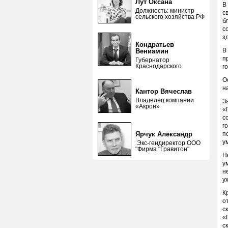
Лут Оксана
В
Должность: министр
с
сельского хозяйства РФ
б
с
з
Кондратьев
В
Вениамин
п
Губернатор
Краснодарского
г
О
н
Кантор Вячеслав
Владелец компании
З
«Акрон»
«
с
г
Ярчук Александр
п
у
Экс-гендиректор ООО
"Фирма "Гравитон"
Н
у
н
у
К
о
с
«
с