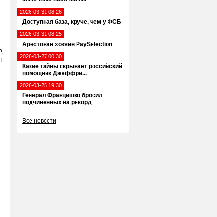
2026-03-31 08:26
Доступная база, круче, чем у ФСБ
2026-03-31 08:25
Арестован хозяин PaySelection
,
2026-03-27 00:30
н
Какие тайны скрывает российский
помощник Джеффри...
2026-03-25 19:30
Генерал Францишко бросил
подчиненных на рекорд
Все новости
я
з