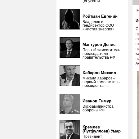
(«Русская...
Re
Ройтман Евгений
И
Владелец и
гендиректор ООО
С
«Чистая энергия»
п
э
э
Мантуров Денис
п
Первый заместитель
председателя
к
правительства РФ
п
А
Хабаров Михаил
Михаил Хабаров –
первый заместитель
президента –...
Иванов Тимур
Экс-замминистра
обороны РФ
Кремлев
(Лутфуллоев) Умар
Президент