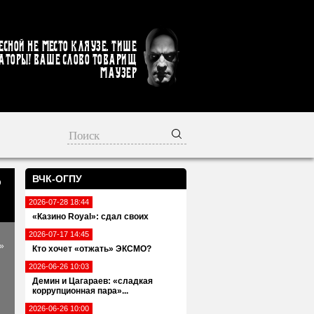
есной не место кляузе. Тише
аторы! Ваше слово товарищ
Маузер
ВЧК-ОГПУ
ю
2026-07-28 18:44
«Казино Royal»: сдал своих
2026-07-17 14:45
»
Кто хочет «отжать» ЭКСМО?
2026-06-26 10:03
Демин и Цагараев: «сладкая
коррупционная пара»...
2026-06-26 10:00