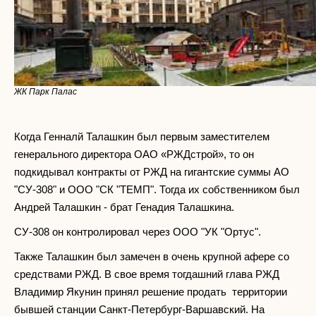
ЖК Парк Палас
Когда Генналй Талашкин был первым заместителем
генерального директора ОАО «РЖДстрой», то он
подкидывал контракты от РЖД на гигантские суммы АО
"СУ-308" и ООО "СК "ТЕМП". Тогда их собственником был
Андрей Талашкин - брат Генадия Талашкина.
СУ-308 он контролировал через ООО "УК "Ортус".
Также Талашкин был замечен в очень крупной афере со
средствами РЖД. В свое время тогдашний глава РЖД
Владимир Якунин принял решение продать территории
бывшей станции Санкт-Петербург-Варшавский. На