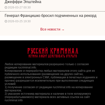
Джеффри Эпштейна
2026-03-27 00:30
Генерал Францишко бросил подчиненных на рекорд
2026-03-25 19:30
Все новости →
Русский Криминал
Истина любит действовать открыто
Любое копирование материалов разрешено только с согласия
редакции rucriminal.info.
Копирование и переработка любых материалов этого сайта для их
публичного использования (размещение на других сайтах,
размещение в электронных СМИ, публикации в печатных изданиях и
прочее) разрешается исключительно при выполнении следующих
условий:
1) получение согласия от редакции rucriminal.info на копирование
материалов;
2) указание источника материала и наличие в теле копируемого
(перерабатываемого) материала всех активных ссылок на сайт
rucriminal.info