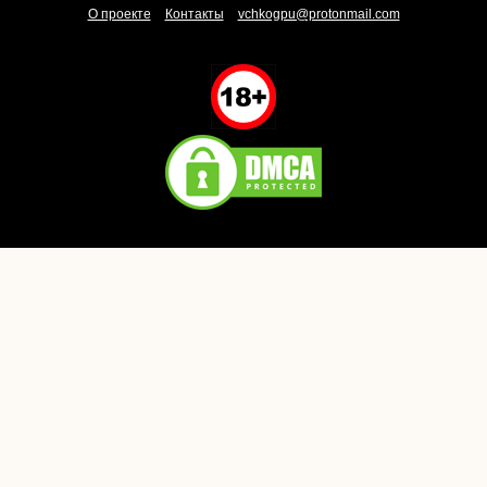
О проекте
Контакты
vchkogpu@protonmail.com