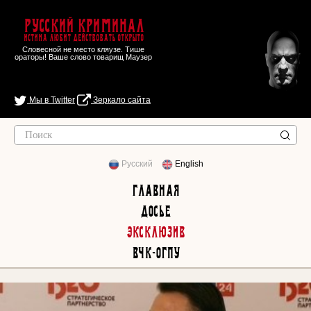
Русский Криминал
Истина любит действовать открыто
Словесной не место кляузе. Тише
ораторы! Ваше слово товарищ Маузер
Мы в Twitter
Зеркало сайта
Русский
English
Главная
Досье
Эксклюзив
ВЧК-ОГПУ