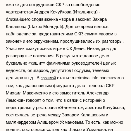
взятке для сотрудников СКР за освобождение
«авторитета» Андрея Кочуйкова (Итальянец) -
ближайшего сподвижника «вора в законе» Захара
Калашова (Шакро Молодой). Долгое время велось
наблюдение за представителями СКР, самим «вором в
законе» и его окружением, прослушивались их разговоры.
Участник «закулисных игр» в СК Денис Никандров дал
развернутые показания. В результате данное дело
буквально «кишит» фамилиями руководителей целых
ведомств, олигархов, депутатов Госдумы, теневых
дельцов и т.д.. В
статье rucriminal.info рассказал о
прошлой
том, как два основным фигуранта дела - генерал СКР
Михаил Максименко и его заместитель Александр
Ламонов- говорят о том, что в связи с историей о
перестрелке у ресторана «Элементс», арестом Кочуйкова,
состоялась встреча между Захаром Калашовым и
миллиардером Алишером Усмановым. То есть, как можно
понять, состоялась «стрелка» Шакро и Усманова, на