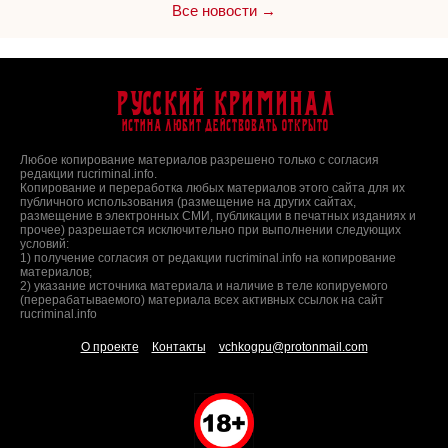
Все новости →
Русский Криминал
Истина любит действовать открыто
Любое копирование материалов разрешено только с согласия
редакции rucriminal.info.
Копирование и переработка любых материалов этого сайта для их
публичного использования (размещение на других сайтах,
размещение в электронных СМИ, публикации в печатных изданиях и
прочее) разрешается исключительно при выполнении следующих
условий:
1) получение согласия от редакции rucriminal.info на копирование
материалов;
2) указание источника материала и наличие в теле копируемого
(перерабатываемого) материала всех активных ссылок на сайт
rucriminal.info
О проекте
Контакты
vchkogpu@protonmail.com