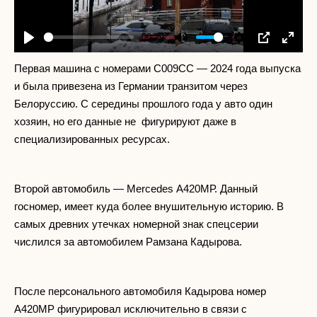
-00:29
Play
Mute
Settings
PIP
Enter
fullscr
Первая машина с номерами С009СС — 2024 года выпуска
и была привезена из Германии транзитом через
Белоруссию. С середины прошлого года у авто один
хозяин, но его данные не фигурируют даже в
специализированных ресурсах.
Второй автомобиль — Mercedes А420МР. Данный
госномер, имеет куда более внушительную историю. В
самых древних утечках номерной знак спецсерии
числился за автомобилем Рамзана Кадырова.
После персонального автомобиля Кадырова номер
А420МР фигурировал исключительно в связи с