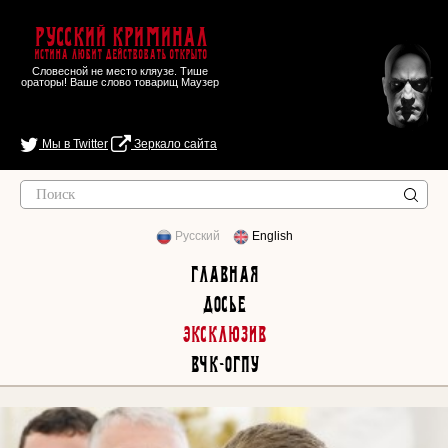
Русский Криминал
Истина любит действовать открыто
Словесной не место кляузе. Тише
ораторы! Ваше слово товарищ Маузер
Мы в Twitter
Зеркало сайта
Русский
English
Главная
Досье
Эксклюзив
ВЧК-ОГПУ