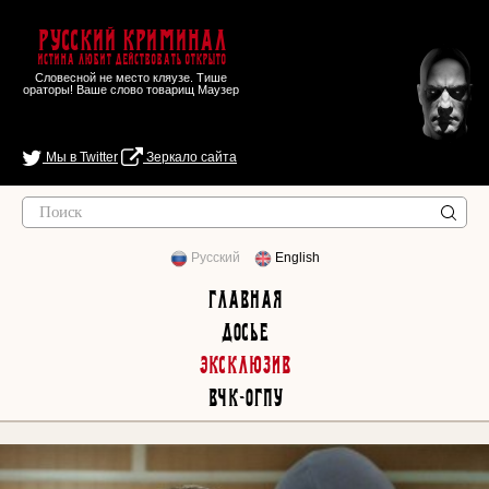
Русский Криминал
Истина любит действовать открыто
Словесной не место кляузе. Тише
ораторы! Ваше слово товарищ Маузер
Мы в Twitter
Зеркало сайта
Русский
English
Главная
Досье
Эксклюзив
ВЧК-ОГПУ