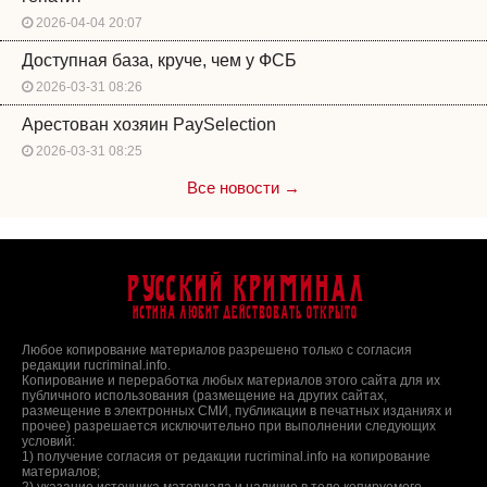
2026-04-04 20:07
Доступная база, круче, чем у ФСБ
2026-03-31 08:26
Арестован хозяин PaySelection
2026-03-31 08:25
Все новости →
Русский Криминал
Истина любит действовать открыто
Любое копирование материалов разрешено только с согласия
редакции rucriminal.info.
Копирование и переработка любых материалов этого сайта для их
публичного использования (размещение на других сайтах,
размещение в электронных СМИ, публикации в печатных изданиях и
прочее) разрешается исключительно при выполнении следующих
условий:
1) получение согласия от редакции rucriminal.info на копирование
материалов;
2) указание источника материала и наличие в теле копируемого