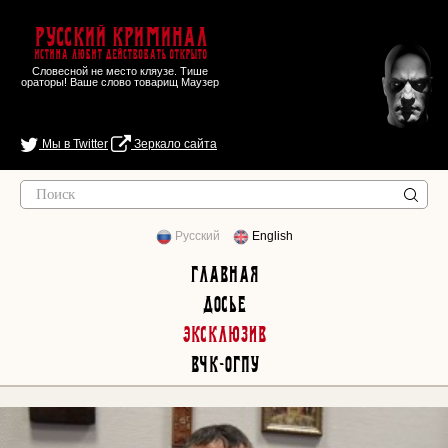
Русский Криминал
Истина любит действовать открыто
Словесной не место кляузе. Тише
ораторы! Ваше слово товарищ Маузер
Мы в Twitter
Зеркало сайта
Русский
English
Главная
Досье
Эксклюзив
ВЧК-ОГПУ