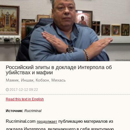
Российский элиты в докладе Интерпола об
убийствах и мафии
Мамик, Иншак, Кобзон, Михась
2017-12-12 09:22
Read this text in English
Источник:
Rucriminal
Rucriminal.com
публикацию материалов из
продолжает
доклада Интерпола, включающего в себя агентурную