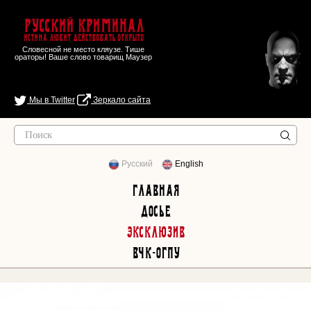
Русский Криминал
Истина любит действовать открыто
Словесной не место кляузе. Тише
ораторы! Ваше слово товарищ Маузер
Мы в Twitter
Зеркало сайта
Русский
English
Главная
Досье
Эксклюзив
ВЧК-ОГПУ