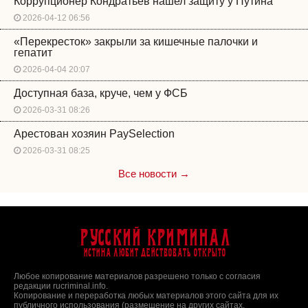
Коррупционер Кондратьев нашел защиту у Путина
2026-04-12 06:56
«Перекресток» закрыли за кишечные палочки и
гепатит
2026-04-04 20:07
Доступная база, круче, чем у ФСБ
2026-03-31 08:26
Арестован хозяин PaySelection
2026-03-31 08:25
Все новости →
Русский Криминал
Истина любит действовать открыто
Любое копирование материалов разрешено только с согласия
редакции rucriminal.info.
Копирование и переработка любых материалов этого сайта для их
публичного использования (размещение на других сайтах,