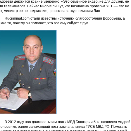
ндреева держится крайне уверенно. «Это семейное видео, не для друзей, не
ля телеканалов. Сейчас многие пишут, что назначена проверка УСБ — это не
ак, министр ее не подписал», - рассказала журналистам Лия.
ucriminal.com стали известны источники благосостояния Воробьева, а
акже то, почему он полагает, что все ему сойдет с рук.
 2012 году наа должность замглавы МВД Башкирии был назначен Андрей
урносенко, ранее занимавший пост замначальника ГУСБ МВД РФ. Помогать