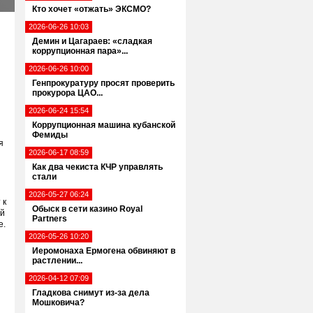
Кто хочет «отжать» ЭКСМО?
2026-06-26 10:03
Демин и Цагараев: «сладкая
коррупционная пара»...
2026-06-26 10:00
Генпрокуратуру просят проверить
я
прокурора ЦАО...
2026-06-24 15:54
Коррупционная машина кубанской
Фемиды
я
2026-06-17 08:59
Как два чекиста КЧР управлять
стали
2026-05-27 06:24
 к
Обыск в сети казино Royal
ый
Partners
е.
2026-05-26 10:20
Иеромонаха Ермогена обвиняют в
растлении...
2026-04-12 07:09
Гладкова снимут из-за дела
Мошковича?