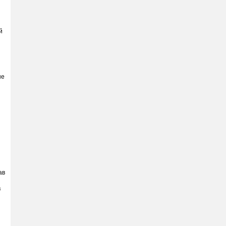
й
ые
ав
в