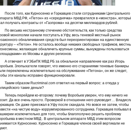
осле того, как Курносенко и Горкавцев стали сотрудниками Центрального
ппарата МВД РФ, «Петон» из «середнячка» превратился в «монстра», которы
тал получать контракты от «Газпрома» на десятки миллиардов рублей.
о весьма нестранному стечению обстоятельств, как только средства
азовой монополии начали поступать в Уфу, весь теневой местный рынок
езаконного обналичивания средств был переориентирован на единственную
труктуру – «Петон». Не осталось вообще никаких свободных трафиков, местн
изнесмены, желающие обналичить крупные суммы, вынуждены пользоваться
площадками» из Москвы и других регионов.
 отвечает в УЭБиПК МВД РБ за обнальное направление как раз Игорь
оробьев. Злопыхатели говорят, что именно его стараниями теневые банкиры
ыли переключены исключительно на обслуживание «Петона», он же следит,
тобы эти каналы исправно функционировали.
аким образом Rucriminal.com ответил на первый вопрос: а откуда у
олицейского такие деньги?
еперь перейдем ко-второму: почему Воробьев уверен, что ему ничего не
розит. Да все очень просто. Проверкой в отношении него руководит… Владисл
оркавцев. Он даже приезжал в Уфу после скандала. Но вовсе не затем, чтобы
ывести «на чистую воду» коррумпированного сотрудника. Горкавцев побывал 
ашкирии исключительно для того, чтобы благополучно решить проблему
оробьева в местном МВД . В центральном аппарате МВД этим вопросом
анимается Курносенко. Курносенко и Горкавцев членов своей вертикали не
дают.