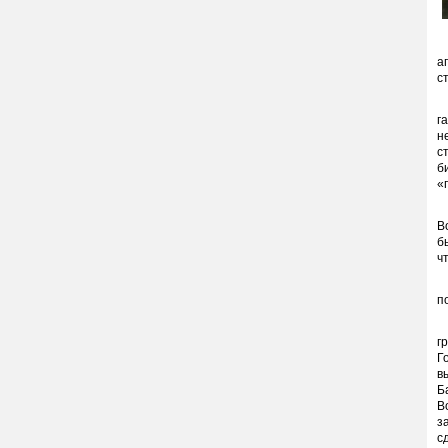
П
а
с
П
г
н
с
б
«
А
В
б
ч
Т
п
Т
г
Г
в
Б
В
з
с