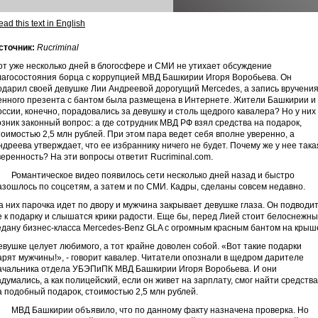
ad this text in English
сточник:
Rucriminal
от уже несколько дней в блогосфере и СМИ не утихает обсуждение
лагосостояния борца с коррупцией МВД Башкирии Игоря Воробьева. Он
одарил своей девушке Лии Андреевой дорогущий Mercedes, а запись вручени
енного презента с бантом была размещена в Интернете. Жители Башкирии и
оссии, конечно, порадовались за девушку и столь щедрого кавалера? Но у них
озник законный вопрос: а где сотрудник МВД РФ взял средства на подарок,
тоимостью 2,5 млн рублей. При этом пара ведет себя вполне уверенно, а
ндреева утверждает, что ее избраннику ничего не будет. Почему же у нее така
веренность? На эти вопросы ответит Rucriminal.com.
омантическое видео появилось сети несколько дней назад и быстро
азошлось по соцсетям, а затем и по СМИ. Кадры, сделаны совсем недавно.
а них парочка идет по двору и мужчина закрывает девушке глаза. Он подводит
е к подарку и слышатся крики радости. Еще бы, перед Лией стоит белоснежн
едану бизнес-класса Mercedes-Benz GLA с огромным красным бантом на крыш
евушке целует любимого, а тот крайне доволен собой. «Вот такие подарки
арят мужчины!», - говорит кавалер. Читатели опознали в щедром дарителе
ачальника отдела УБЭПиПК МВД Башкирии Игоря Воробьева. И они
адумались, а как полицейский, если он живет на зарплату, смог найти средства
а подобный подарок, стоимостью 2,5 млн рублей.
ВД Башкирии объявило, что по данному факту назначена проверка. Но