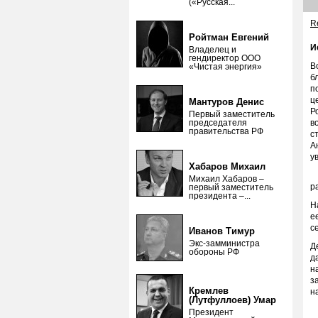
(«Русская...
Re
Ройтман Евгений
И
Владелец и
гендиректор ООО
В
«Чистая энергия»
б
п
ц
Мантуров Денис
Р
Первый заместитель
председателя
в
правительства РФ
с
А
у
Хабаров Михаил
Р
Михаил Хабаров –
р
первый заместитель
президента –...
Н
е
с
Иванов Тимур
Экс-замминистра
Д
обороны РФ
д
н
з
Кремлев
н
(Лутфуллоев) Умар
М
Президент