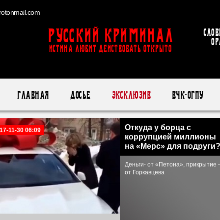
otonmail.com
Русский Криминал
Слов
ор
ИСТИНА ЛЮБИТ ДЕЙСТВОВАТЬ ОТКРЫТО
Главная
Досье
Эксклюзив
ВЧК-ОГПУ
Откуда у борца с
17-11-30 06:09
коррупцией миллионы
на «Мерс» для подруги
Деньги- от «Петона», прикрытие 
от Горкавцева