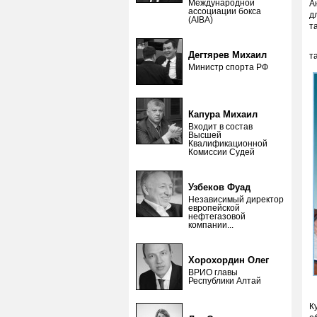
Международной
А
ассоциации бокса
д
(AIBA)
т
R
Дегтярев Михаил
т
Министр спорта РФ
Капура Михаил
Входит в состав
Высшей
Квалификационной
Комиссии Судей
Узбеков Фуад
Независимый директор
европейской
нефтегазовой
компании...
Хорохордин Олег
ВРИО главы
Республики Алтай
В
К