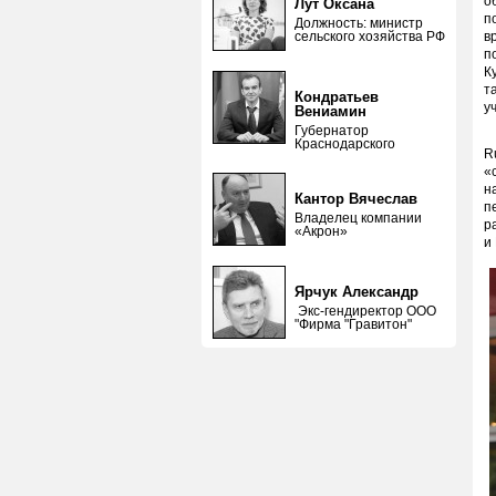
о
Лут Оксана
п
Должность: министр
сельского хозяйства РФ
в
п
К
т
Кондратьев
у
Вениамин
Губернатор
Г
Краснодарского
R
«
н
Кантор Вячеслав
п
Владелец компании
р
«Акрон»
и
Ярчук Александр
Экс-гендиректор ООО
"Фирма "Гравитон"