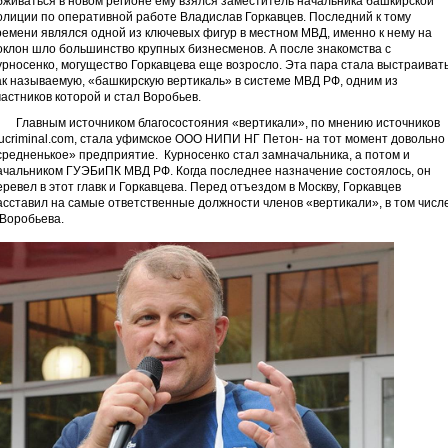
бживаться в новом регионе ему взялся заместитель начальника башкирской
олиции по оперативной работе Владислав Горкавцев. Последний к тому
ремени являлся одной из ключевых фигур в местном МВД, именно к нему на
оклон шло большинство крупных бизнесменов. А после знакомства с
урносенко, могущество Горкавцева еще возросло. Эта пара стала выстраивать
ак называемую, «башкирскую вертикаль» в системе МВД РФ, одним из
частников которой и стал Воробьев.
лавным источником благосостояния «вертикали», по мнению источников
ucriminal.com, стала уфимское ООО НИПИ НГ Петон- на тот момент довольно
средненькое» предприятие. Курносенко стал замначальника, а потом и
ачальником ГУЭБиПК МВД РФ. Когда последнее назначение состоялось, он
еревел в этот главк и Горкавцева. Перед отъездом в Москву, Горкавцев
асставил на самые ответственные должности членов «вертикали», в том числ
 Воробьева.