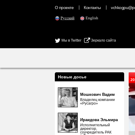
О проекте
Контакты
vchkogpu@pr
Русский
English
Мы в Twitter
Зеркало сайта
Новые досье
20
Мошкович Вадим
Владелец компании
«Русагро»
Ираидова Эльмира
Исполнительный
директор,
соучредитель РАК