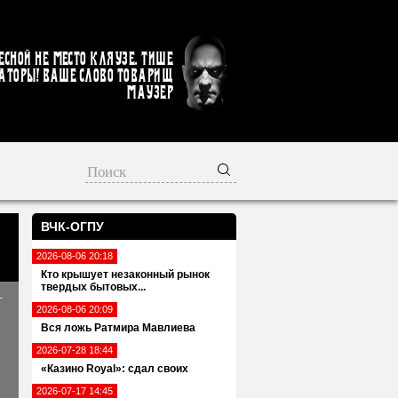
есной не место кляузе. Тише
аторы! Ваше слово товарищ
Маузер
ВЧК-ОГПУ
2026-08-06 20:18
?
Кто крышует незаконный рынок
твердых бытовых...
–
2026-08-06 20:09
Вся ложь Ратмира Мавлиева
2026-07-28 18:44
«Казино Royal»: сдал своих
2026-07-17 14:45