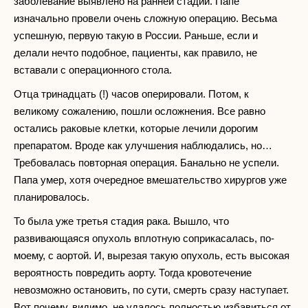
заболевание выявлено на ранней стадии. Папе
изначально провели очень сложную операцию. Весьма
успешную, первую такую в России. Раньше, если и
делали нечто подобное, пациенты, как правило, не
вставали с операционного стола.
Отца тринадцать (!) часов оперировали. Потом, к
великому сожалению, пошли осложнения. Все равно
остались раковые клетки, которые лечили дорогим
препаратом. Вроде как улучшения наблюдались, но…
Требовалась повторная операция. Банально не успели.
Папа умер, хотя очередное вмешательство хирургов уже
планировалось.
То была уже третья стадия рака. Вышло, что
развивающаяся опухоль вплотную соприкасалась, по-
моему, с аортой. И, вырезая такую опухоль, есть высокая
вероятность повредить аорту. Тогда кровотечение
невозможно остановить, по сути, смерть сразу наступает.
Вот почему, видимо, не удалось полностью избавиться от