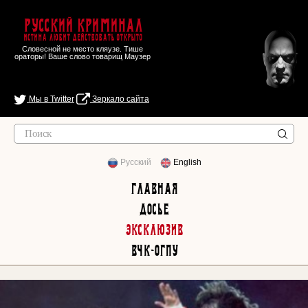
Русский Криминал
Истина любит действовать открыто
Словесной не место кляузе. Тише
ораторы! Ваше слово товарищ Маузер
Мы в Twitter
Зеркало сайта
Русский
English
Главная
Досье
Эксклюзив
ВЧК-ОГПУ