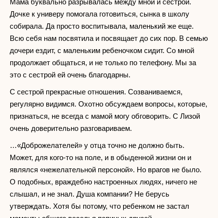
Мама буквально разрывалась между мной и сестрой.
Дочке к универу помогала готовиться, сынка в школу
собирала. Да просто воспитывала, маленький же еще.
Всю себя нам посвятила и посвящает до сих пор. В семью
дочери ездит, с маленьким ребеночком сидит. Со мной
продолжает общаться, и не только по телефону. Мы за
это с сестрой ей очень благодарны.
С сестрой прекрасные отношения. Созваниваемся,
регулярно видимся. Охотно обсуждаем вопросы, которые,
признаться, не всегда с мамой могу обговорить. С Лизой
очень доверительно разговариваем.
…«Доброжелателей» у отца точно не должно быть.
Может, для кого-то на поле, и в обыденной жизни он и
являлся «нежелательной персоной». Но врагов не было.
О подобных, враждебно настроенных людях, ничего не
слышал, и не знал. Душа компании? Не берусь
утверждать. Хотя бы потому, что ребенком не застал