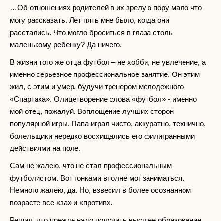
…Об отношениях родителей в их зрелую пору мало что
могу рассказать. Лет пять мне было, когда они
расстались. Что могло броситься в глаза столь
маленькому ребенку? Да ничего.
В жизни того же отца футбол – не хобби, не увлечение, а
именно серьезное профессиональное занятие. Он этим
жил, с этим и умер, будучи тренером молодежного
«Спартака». Олицетворение слова «футбол» - именно
мой отец, пожалуй. Воплощение лучших сторон
популярной игры. Папа играл чисто, аккуратно, технично,
болельщики нередко восхищались его филигранными
действиями на поле.
Сам не жалею, что не стал профессиональным
футболистом. Вот гонками вполне мог заниматься.
Немного жалею, да. Но, взвесил в более осознанном
возрасте все «за» и «против».
Решил, что прежде надо получить высшее образование.