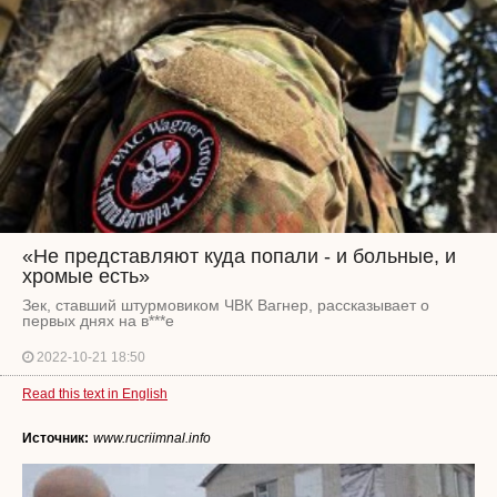
«Не представляют куда попали - и больные, и
хромые есть»
Зек, ставший штурмовиком ЧВК Вагнер, рассказывает о
первых днях на в***е
2022-10-21 18:50
Read this text in English
Источник:
www.rucriimnal.info