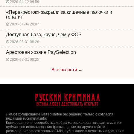
2026-04-12 06:56
«Перекресток» закрыли за кишечные палочки и
гепатит
2026-04-04 20:07
Доступная база, круче, чем у ФСБ
2026-03-31 08:26
Арестован хозяин PaySelection
2026-03-31 08:25
Все новости →
Русский Криминал
Истина любит действовать открыто
Любое копирование материалов разрешено только с согласия
редакции rucriminal.info.
Копирование и переработка любых материалов этого сайта для их
публичного использования (размещение на других сайтах,
размещение в электронных СМИ, публикации в печатных изданиях и