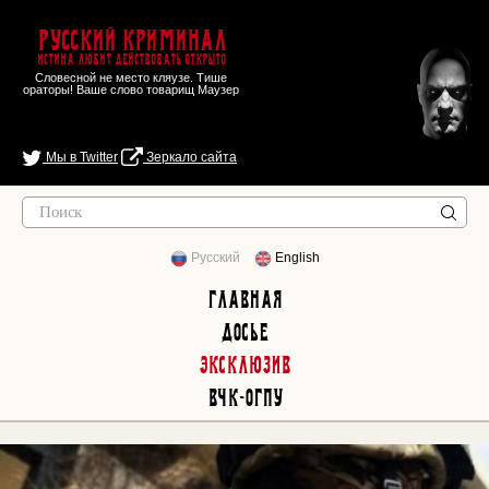
Русский Криминал
Истина любит действовать открыто
Словесной не место кляузе. Тише
ораторы! Ваше слово товарищ Маузер
Мы в Twitter
Зеркало сайта
Русский
English
Главная
Досье
Эксклюзив
ВЧК-ОГПУ