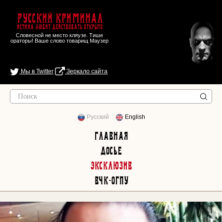
Русский Криминал
Истина любит действовать открыто
Словесной не место кляузе. Тише
ораторы! Ваше слово товарищ Маузер
Мы в Twitter
Зеркало сайта
Русский
English
Главная
Досье
Эксклюзив
ВЧК-ОГПУ