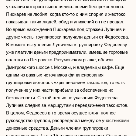
указания которого выполнялись всеми беспрекословно.
Пискарев не любил, когда кто-то с ним спорил и жестоко
наказывал таких людей, обид и унижений он не прощал.
Во время нахождения Пискарева под стражей Лупичев и
другие члены группировки получали деньги от Федосеева.
В момент вступления Лупичева в группировку Федосееву
уже платили деньги предприниматели, имевшие торговые
палатки на Петровско-Разумовском рынке, вблизи
Дмитровского шоссе г. Москвы, и владельцы кафе. Еще
одним из важных источников финансирования
группировки являлось «крышевание» таксистов, то есть
получение у них части прибыли за обеспечение их
безопасности. С этой целью по указанию Федосеева
Лупичев следил за маршрутами передвижения таксистов.
В целом, Федосеев в то время осуществлял полное
руководство группой, распределял между сё участниками
денежные средства. Деньги членам группировки
выплачивались 1-го и 15-го числа ежемесячно. Отдельно