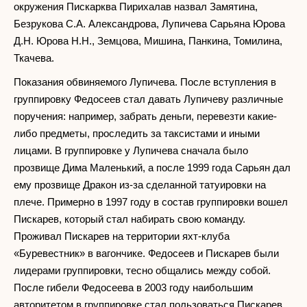
окружения Пискарква Пирихалав назвал Замятина,
Безрукова С.А. Александрова, Лупичева Сарьяна Юрова
Д.Н. Юрова Н.Н., Земцова, Мишина, Панкина, Томилина,
Ткачева.
Показания обвиняемого Лупичева. После вступления в
группировку Федосеев стал давать Лупичеву различные
поручения: например, забрать деньги, перевезти какие-
либо предметы, проследить за таксистами и иными
лицами. В группировке у Лупичева сначала было
прозвище Дима Маленький, а после 1999 года Сарьян дал
ему прозвище Дракон из-за сделанной татуировки на
плече. Примерно в 1997 году в состав группировки вошел
Пискарев, который стал набирать свою команду.
Проживал Пискарев на территории яхт-клуба
«Буревестник» в вагончике. Федосеев и Пискарев были
лидерами группировки, тесно общались между собой.
После гибели Федосеева в 2003 году наибольшим
авторитетом в группировке стал пользоваться Пискарев,