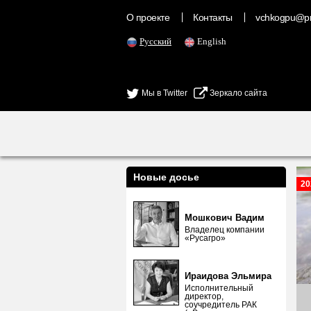
О проекте
Контакты
vchkogpu@pr
Русский
English
Мы в Twitter
Зеркало сайта
Новые досье
20
Мошкович Вадим
Владелец компании
«Русагро»
Ираидова Эльмира
Исполнительный
директор,
соучредитель РАК