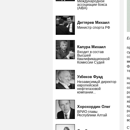
Международной
ассоциации бокса
(AIBA)
Дегтярев Михаил
Министр спорта РФ
Е
К
Капура Михаил
п
Входит в состав
с
Высшей
с
Квалификационной
м
Комиссии Судей
ф
т
Узбеков Фуад
Н
Независимый директор
н
европейской
о
нефтегазовой
компании...
р
о
я
я
Хорохордин Олег
р
ВРИО главы
Республики Алтай
с
в
С