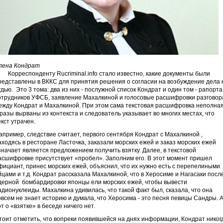
лена Кондрат
орреспонденту Rucriminal.info стало известно, какие документы были
редставлены в ВККС для принятия решения о согласии на возбуждение дела 
удью. Это 3 тома: два из них - послужной список Кондрат и один том - рапорта
отрудников УФСБ, заявление Махалкиной и голосовые расшифровки разговор
ежду Кондрат и Махалкиной. При этом сама текстовая расшифровка неполная
разы вырваны из контекста и следователь указывает во многих местах, что
екст утрачен.
апример, следствие считает, первого сентября Кондрат с Махалкиной ,
аходясь в ресторане Ласточка, заказали морских ежей и заказ морских ежей
значает является предложением получить взятку. Далее, в текстовой
асшифровке присутствует «пробел». Заполним его. В этот момент пришел
фициант, принес морских ежей, объяснил, что их нужно есть с перепелиными
йцами и т.д. Кондрат рассказала Махалкиной, что в Херосиме и Нагасаки посл
дерной бомбардировки японцы ели морских ежей, чтобы вывести
адионуклеиды. Махалкина удивилась, что такой факт был, сказала, что она
овсем не знает историю и думала, что Херосима - это песня певицы Сандры. 
от о «взятке» в беседе ничего нет.
тоит отметить, что вопреки появившейся на днях информации, Кондрат никог