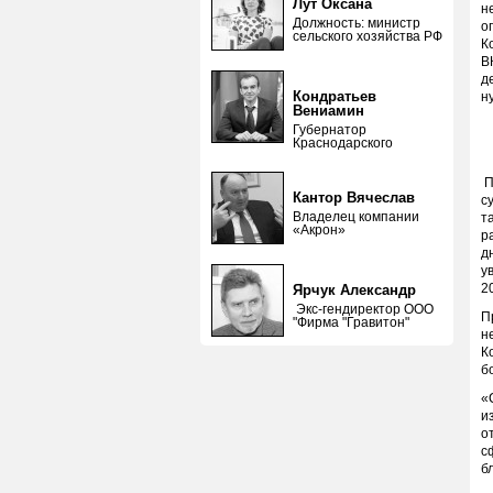
Лут Оксана
н
Должность: министр
о
сельского хозяйства РФ
К
В
д
Кондратьев
н
Вениамин
Губернатор
Краснодарского
П
Кантор Вячеслав
с
Владелец компании
т
«Акрон»
р
д
у
2
Ярчук Александр
Экс-гендиректор ООО
П
"Фирма "Гравитон"
н
К
б
«
и
о
с
б