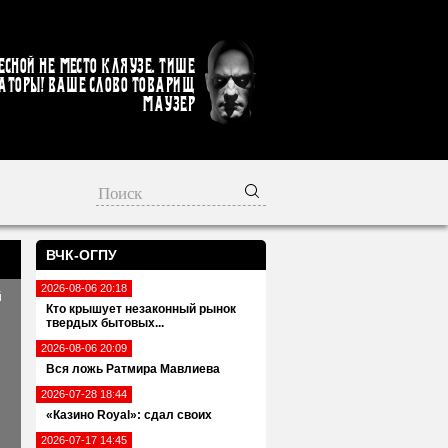
есной не место кляузе. Тише
аторы! Ваше слово товарищ
Маузер
ВЧК-ОГПУ
2026-08-06 20:18
й
Кто крышует незаконный рынок
твердых бытовых...
2026-08-06 20:09
Вся ложь Ратмира Мавлиева
2026-07-28 18:44
«Казино Royal»: сдал своих
2026-07-17 14:45