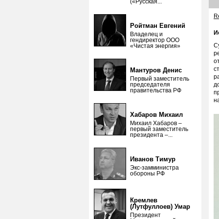
(«Русская...
Re
Ройтман Евгений
И
Владелец и
гендиректор ООО
С
«Чистая энергия»
р
о
с
Мантуров Денис
р
Первый заместитель
председателя
д
правительства РФ
п
н
Хабаров Михаил
Михаил Хабаров –
первый заместитель
президента –...
Иванов Тимур
Экс-замминистра
обороны РФ
Кремлев
(Лутфуллоев) Умар
Президент