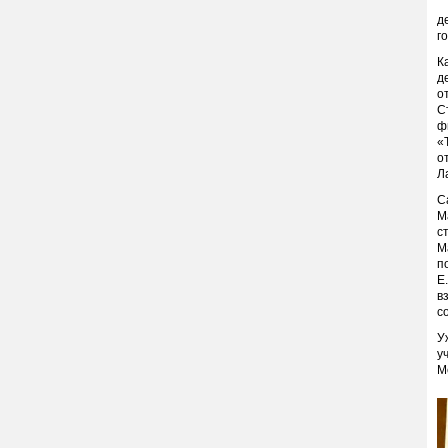
П
д
г
К
д
о
С
ф
«
о
Л
С
М
с
М
п
Е
в
с
У
у
М