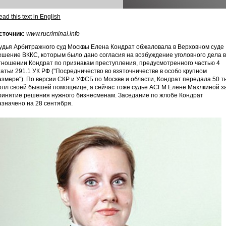
ad this text in English
сточник:
www.rucriminal.info
удья Арбитражного суд Москвы Елена Кондрат обжаловала в Верховном суде
ешение ВККС, которым было дано согласия на возбуждение уголовного дела в
тношении Кондрат по признакам преступления, предусмотренного частью 4
татьи 291.1 УК РФ ("Посредничество во взяточничестве в особо крупном
азмере"). По версии СКР и УФСБ по Москве и области, Кондрат передала 50 т
олл своей бывшей помощнице, а сейчас тоже судье АСГМ Елене Махлкиной з
ринятие решения нужного бизнесменам. Заседание по жлобе Кондрат
азначено на 28 сентября.