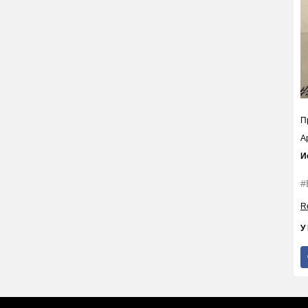
П
А
И
#
Re
У