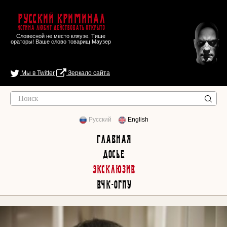
Русский Криминал
Истина любит действовать открыто
Словесной не место кляузе. Тише
ораторы! Ваше слово товарищ Маузер
Мы в Twitter
Зеркало сайта
Русский
English
Главная
Досье
Эксклюзив
ВЧК-ОГПУ