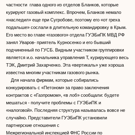
частности глава одного из отделов Бланков, которые
курируют газовый комплекс. Впрочем, Бланков немало
«наследил» еще при Сугробове, поэтому его «от греха
подальше» сослали в длительную командировку в Крым.
Его место во главе «газового» отдела ГУЭБиПК МВД РФ
занял Уваров- приятель Курносенко и его бывший
подчиненный по ГУСБ. Видным участником группировки
является и.о. начальника управления Т, курирующего весь
ТЭК, Дмитрий Захарченко. Эта «вертикаль» уже хороша
известна многим участникам газового рынка.
Для начала фирмам, которые собирались
конкурировать с «Петоном» за право заключения
контрактов с «Газпромом», «в лоб» сообщали: будете
мешаться - получите проблемы с ГУЭБиПК и
«налоговой». Последняя структура называлась вовсе не
случайно. Представители ГУЭБиПК установили
партнерские отношения с
Межрегиональной инспекцией ФНС России по