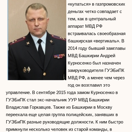
«купаться» в газпромовских
деньгах четко совпадает с
тем, как в центральный
аппарат МВД РФ
встраивалась своеобразная
башкирская «вертикаль». В
2014 году бывший замглавы
МВД Башкирии Андрей
Курносенко был назначен
замруководителя ГУЭБиПК
МВД РФ, а менее чем через
год он возглавил это
управление. В сентябре 2015 года замом Курносенко в
ГУЭБиПК стал экс-начальник УУР МВД Башкирии
Владислав Горкавцев. Также из Башкирии в Москву
переехала еще целая группа полицейских, занявших в
ГУЭБиПК разные руководящие должности. К ним быстро
примкнули несколько человек из старой команды, в