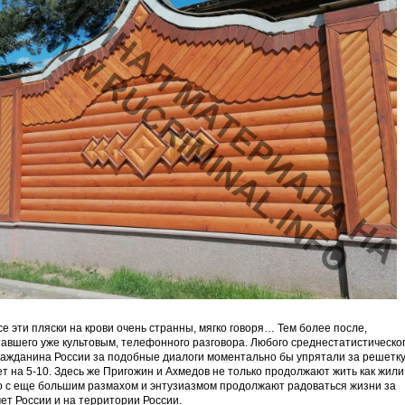
се эти пляски на крови очень странны, мягко говоря… Тем более после,
тавшего уже культовым, телефонного разговора. Любого среднестатистическо
ражданина России за подобные диалоги моментально бы упрятали за решетк
ет на 5-10. Здесь же Пригожин и Ахмедов не только продолжают жить как жили
о с еще большим размахом и энтузиазмом продолжают радоваться жизни за
чет России и на территории России.