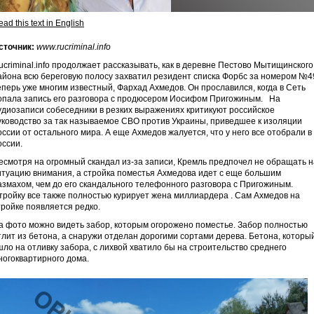
ad this text in English
сточник:
www.rucriminal.info
ucriminal.info продолжает рассказывать, как в деревне Пестово Мытищинского
айона всю береговую полосу захватил резидент списка Форбс за номером №4
еперь уже многим известный, Фархад Ахмедов. Он прославился, когда в Сеть
опала запись его разговора с продюсером Иосифом Пригожиным. На
удиозаписи собеседники в резких выражениях критикуют российское
уководство за так называемое СВО против Украины, приведшее к изоляции
оссии от остального мира. А еще Ахмедов жалуется, что у него все отобрали в
оссии.
есмотря на огромный скандал из-за записи, Кремль предпочел не обращать н
итуацию внимания, а стройка поместья Ахмедова идет с еще большим
азмахом, чем до его скандального телефонного разговора с Пригожиным.
тройку все также полностью курирует жена миллиардера . Сам Ахмедов на
тройке появляется редко.
а фото можно видеть забор, которым огорожено поместье. Забор полностью
тлит из бетона, а снаружи отделан дорогими сортами дерева. Бетона, которы
шло на отливку забора, с лихвой хватило бы на строительство среднего
ногоквартирного дома.