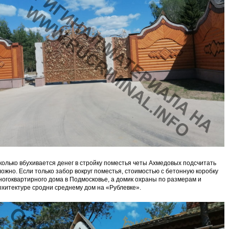
колько вбухивается денег в стройку поместья четы Ахмедовых подсчитать
ложно. Если только забор вокруг поместья, стоимостью с бетонную коробку
ногоквартирного дома в Подмосковье, а домик охраны по размерам и
рхитектуре сродни среднему дом на «Рублевке».