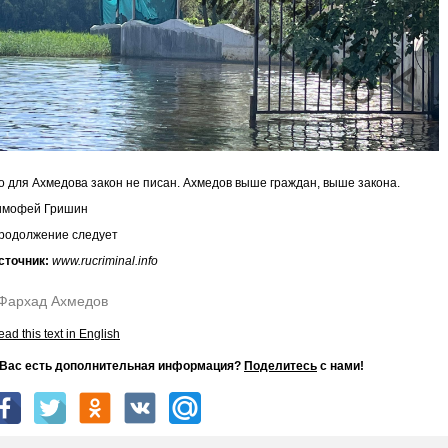
о для Ахмедова закон не писан. Ахмедов выше граждан, выше закона.
имофей Гришин
родолжение следует
сточник:
www.rucriminal.info
Фархад Ахмедов
ad this text in English
 Вас есть дополнительная информация?
Поделитесь
с нами!