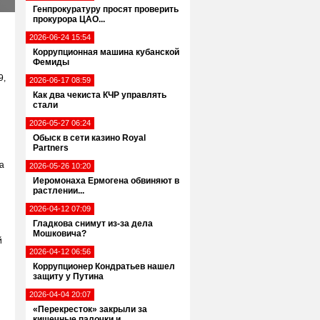
Генпрокуратуру просят проверить
прокурора ЦАО...
2026-06-24 15:54
Коррупционная машина кубанской
Фемиды
9,
2026-06-17 08:59
Как два чекиста КЧР управлять
стали
2026-05-27 06:24
Обыск в сети казино Royal
Partners
а
2026-05-26 10:20
Иеромонаха Ермогена обвиняют в
растлении...
2026-04-12 07:09
Гладкова снимут из-за дела
Мошковича?
й
2026-04-12 06:56
Коррупционер Кондратьев нашел
защиту у Путина
2026-04-04 20:07
«Перекресток» закрыли за
кишечные палочки и...