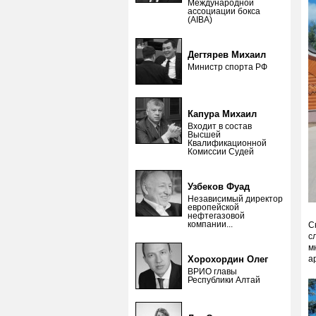
Международной
ассоциации бокса
(AIBA)
Дегтярев Михаил
Министр спорта РФ
Капура Михаил
Входит в состав
Высшей
Квалификационной
Комиссии Судей
Узбеков Фуад
Независимый директор
европейской
нефтегазовой
компании...
С
с
м
Хорохордин Олег
а
ВРИО главы
Республики Алтай