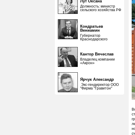
Лут Оксана
Должность: министр
сельского хозяйства РФ
Кондратьев
Вениамин
Губернатор
Краснодарского
Кантор Вячеслав
Владелец компании
«Акрон»
Ярчук Александр
Экс-гендиректор ООО
"Фирма "Гравитон"
В
с
г
л
н
с