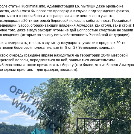
осле статьи Rucriminal.info, Администрация г.о. Мытищи даже бровью не
овела, чтобы хотя бы провести проверку, а в случае подтверждения фактов,
одать иск о сносе забора и возвращения части земельного участка,
аходящихся в 20-ти метровой береговой полосе, в собственность Российской
едерации. Забор, огораживающий владения Ахмедова, как стоял, так и стоит. 
олее того, даже в воду заходит, чтобы не дай Бог простые смертные не зашли 
го владения (которые по закону есть собственность Российской Федерации).
риватизировать, то есть выкупить у государства участки в пределах 20-ти
етровой береговой полосы, нельзя (п. 8 ст. 27 Земельного кодекса).
 свою очередь граждане вправе находиться на территории 20-ти метровой
ереговой полосы, передвигаться по ней, заниматься любительским
ыболовством, а также причаливать к берегу (тем более, что из берега Ахмедов
же сделал пристань – для граждан, полагаем).