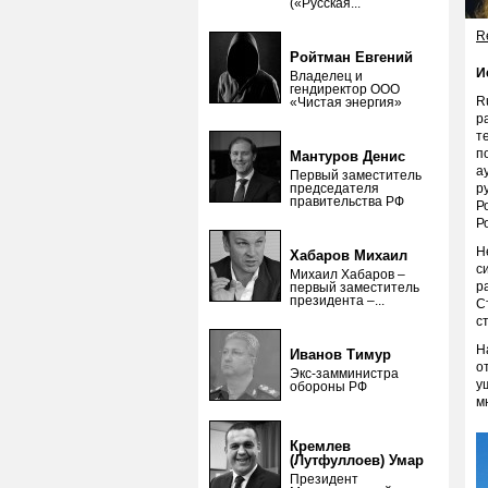
(«Русская...
Re
Ройтман Евгений
И
Владелец и
гендиректор ООО
R
«Чистая энергия»
р
т
п
Мантуров Денис
а
Первый заместитель
председателя
р
правительства РФ
Р
Р
Н
Хабаров Михаил
с
Михаил Хабаров –
р
первый заместитель
президента –...
С
с
Н
Иванов Тимур
о
Экс-замминистра
у
обороны РФ
м
Кремлев
(Лутфуллоев) Умар
Президент