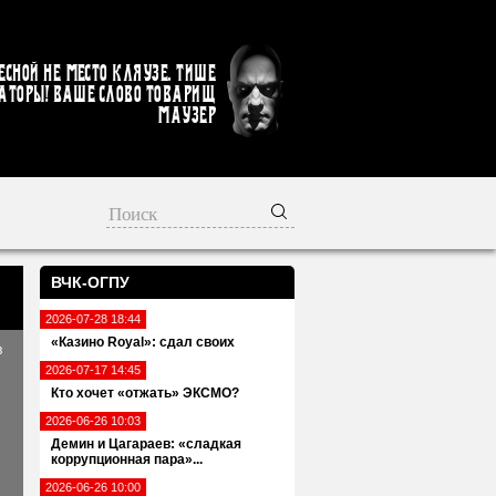
есной не место кляузе. Тише
аторы! Ваше слово товарищ
Маузер
ВЧК-ОГПУ
2026-07-28 18:44
«Казино Royal»: сдал своих
в
2026-07-17 14:45
Кто хочет «отжать» ЭКСМО?
2026-06-26 10:03
Демин и Цагараев: «сладкая
коррупционная пара»...
2026-06-26 10:00