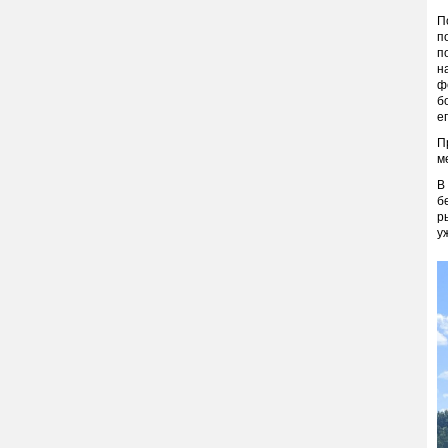
П
п
п
н
ф
б
е
П
м
В
б
р
у