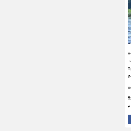
Н
Т
П
И
#
Re
У