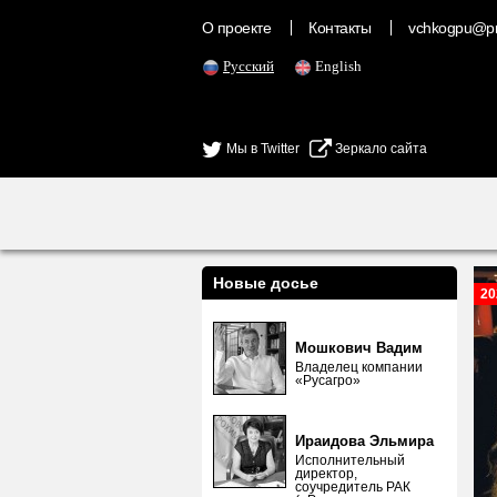
О проекте
Контакты
vchkogpu@pr
Русский
English
Мы в Twitter
Зеркало сайта
Новые досье
20
Мошкович Вадим
Владелец компании
«Русагро»
Ираидова Эльмира
Исполнительный
директор,
соучредитель РАК