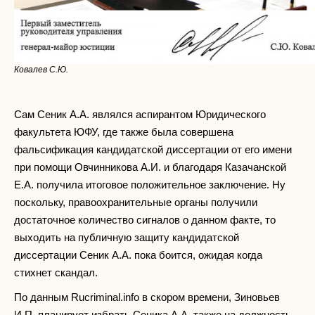
Ковалев С.Ю.
Сам Сеник А.А. являлся аспирантом Юридического
факультета ЮФУ, где также была совершена
фальсификация кандидатской диссертации от его имени
при помощи Овчинникова А.И. и благодаря Казачанской
Е.А. получила итоговое положительное заключение. Ну
поскольку, правоохранительные органы получили
достаточное количество сигналов о данном факте, то
выходить на публичную защиту кандидатской
диссертации Сеник А.А. пока боится, ожидая когда
стихнет скандал.
По данным Rucriminal.info в скором времени, Зиновьев
И.П. планирует избрать Сеника А.А. также на должность