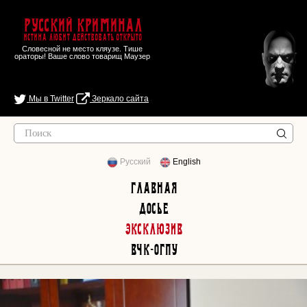
Русский Криминал
Истина любит действовать открыто
Словесной не место кляузе. Тише
ораторы! Ваше слово товарищ Маузер
Мы в Twitter
Зеркало сайта
Русский
English
Главная
Досье
Эксклюзив
ВЧК-ОГПУ