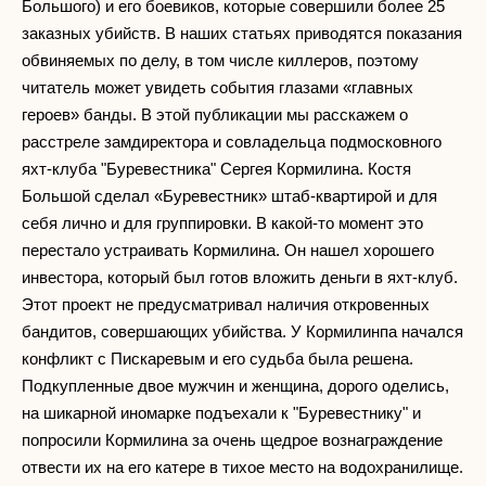
Большого) и его боевиков, которые совершили более 25
заказных убийств. В наших статьях приводятся показания
обвиняемых по делу, в том числе киллеров, поэтому
читатель может увидеть события глазами «главных
героев» банды. В этой публикации мы расскажем о
расстреле замдиректора и совладельца подмосковного
яхт-клуба "Буревестника" Сергея Кормилина. Костя
Большой сделал «Буревестник» штаб-квартирой и для
себя лично и для группировки. В какой-то момент это
перестало устраивать Кормилина. Он нашел хорошего
инвестора, который был готов вложить деньги в яхт-клуб.
Этот проект не предусматривал наличия откровенных
бандитов, совершающих убийства. У Кормилинпа начался
конфликт с Пискаревым и его судьба была решена.
Подкупленные двое мужчин и женщина, дорого оделись,
на шикарной иномарке подъехали к "Буревестнику" и
попросили Кормилина за очень щедрое вознаграждение
отвести их на его катере в тихое место на водохранилище.