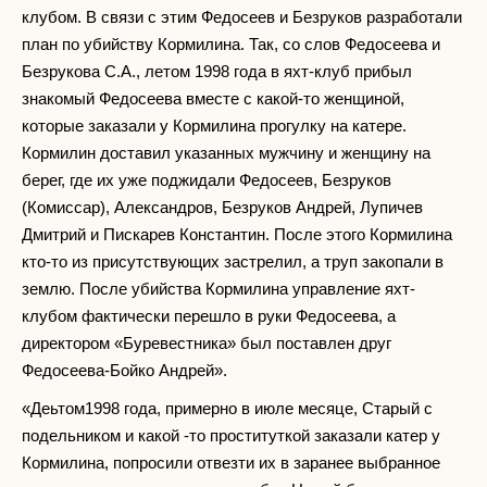
клубом. В связи с этим Федосеев и Безруков разработали
план по убийству Кормилина. Так, со слов Федосеева и
Безрукова С.А., летом 1998 года в яхт-клуб прибыл
знакомый Федосеева вместе с какой-то женщиной,
которые заказали у Кормилина прогулку на катере.
Кормилин доставил указанных мужчину и женщину на
берег, где их уже поджидали Федосеев, Безруков
(Комиссар), Александров, Безруков Андрей, Лупичев
Дмитрий и Пискарев Константин. После этого Кормилина
кто-то из присутствующих застрелил, а труп закопали в
землю. После убийства Кормилина управление яхт-
клубом фактически перешло в руки Федосеева, а
директором «Буревестника» был поставлен друг
Федосеева-Бойко Андрей».
«Деьтом1998 года, примерно в июле месяце, Старый с
подельником и какой -то проституткой заказали катер у
Кормилина, попросили отвезти их в заранее выбранное