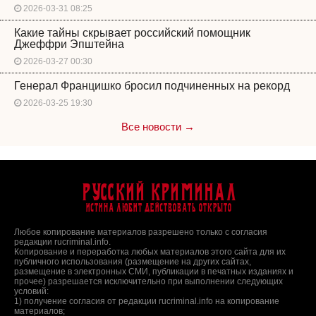
2026-03-31 08:25
Какие тайны скрывает российский помощник
Джеффри Эпштейна
2026-03-27 00:30
Генерал Францишко бросил подчиненных на рекорд
2026-03-25 19:30
Все новости →
Русский Криминал
Истина любит действовать открыто
Любое копирование материалов разрешено только с согласия
редакции rucriminal.info.
Копирование и переработка любых материалов этого сайта для их
публичного использования (размещение на других сайтах,
размещение в электронных СМИ, публикации в печатных изданиях и
прочее) разрешается исключительно при выполнении следующих
условий:
1) получение согласия от редакции rucriminal.info на копирование
материалов;