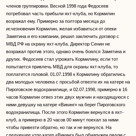
членов группировки. Весной 1998 года Федосеев
потребовал часть прибыли яхт-клуба, но Кормилин
возражал ему. Примерно за полтора месяца до
исчезновения Кормилин, желая избавиться от опеки
Замятина и его компании, решил заключить договор с
МВД РФ на охрану яхт-клуба. Директор Сенин не
возражал против этого, однако очень боялся Замятина и
других. Федосеев стал угрожать Кормилину, если тот
попытается привлечь МВД для охраны яхт-клуба, то
поплатится головой. 01.07.1998 к Кормилину обратились
два молодых человека с просьбой отвезти их на катере на
Пироговское водохранилище, и 02.07.1998, примерно в 16
часов Кормилин отвез этих двух мужчин и находящуюся с
ними девушку на катере «Викинг» на берег Пироговского
водохранилища. После этого Кормилин вернулся в яхт-
клуб, а примерно в 20 часов 00 минут поехал за ними
чтобы привезти обратно, но так и не вернулся. На
следующее утро катер «Викинг» был обнаружен рядом с