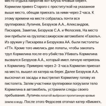
место отдыха напротив яхт-клуба «Новый берег».
Кормилии привез Старого с проституткой на указанное
выше место, обещав приехать за ними через 2 часа. К
этому времени на месте собралась почти вся
группировка: Лупичев, Безруков А.А., Александров,
Пискарев, Замятии, Безруков С.А. и Фелосеев, На место
они прибыли на грузопассажирском автомобиле «Газель».
Из оружия у Пискарева и Безрукова АА. были пистолеты
«ТТ». Кроме того имелись две лопаты, чтобы закопать
труп Кормилина после его убийства Убивать Кормилина
вызвался Безруков А.А., который имел личную неприязнь
к Кормилину. Примерно через 2- 3 часа Кормилин приехал
на место, вышел из катера на берег. Далее Безруков А.А.
выскочил из засады и выстрелил Кормилину голову из
пистолета. Затем участники группировки погрузили тело
Кормилина в автомобиль, устранили следы своего
пребывания. Лупиче
в лопатой выбросил пропитанную кровью
. После этого Федосеев отогнал катер «Викинг»,
землю в воду