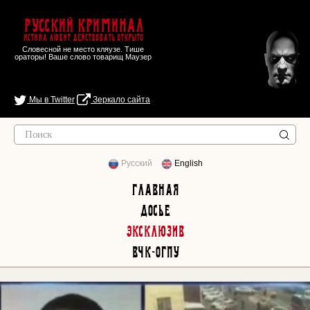
Русский Криминал
Истина любит действовать открыто
Словесной не место кляузе. Тише
ораторы! Ваше слово товарищ Маузер
Мы в Twitter
Зеркало сайта
Русский
English
Главная
Досье
Эксклюзив
ВЧК-ОГПУ