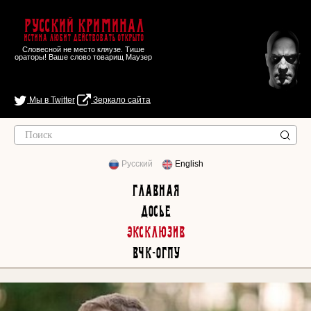
Русский Криминал
Истина любит действовать открыто
Словесной не место кляузе. Тише
ораторы! Ваше слово товарищ Маузер
Мы в Twitter
Зеркало сайта
Русский
English
Главная
Досье
Эксклюзив
ВЧК-ОГПУ