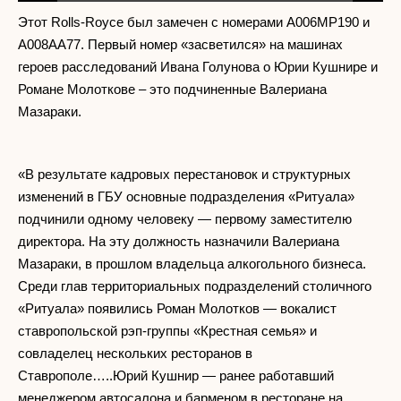
Play
Mute
Settings
PIP
Enter
fullscr
Этот Rolls-Royce был замечен с номерами А006МР190 и
А008АА77. Первый номер «засветился» на машинах
героев расследований Ивана Голунова о Юрии Кушнире и
Романе Молоткове – это подчиненные Валериана
Мазараки.
«В результате кадровых перестановок и структурных
изменений в ГБУ основные подразделения «Ритуала»
подчинили одному человеку — первому заместителю
директора. На эту должность назначили Валериана
Мазараки, в прошлом владельца алкогольного бизнеса.
Среди глав территориальных подразделений столичного
«Ритуала» появились Роман Молотков — вокалист
ставропольской рэп-группы «Крестная семья» и
совладелец нескольких ресторанов в
Ставрополе…..Юрий Кушнир — ранее работавший
менеджером автосалона и барменом в ресторане на