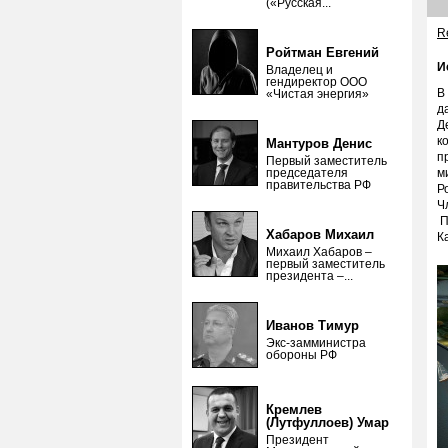
(«Русская...
Re
Ройтман Евгений
И
Владелец и
гендиректор ООО
В
«Чистая энергия»
д
Д
к
Мантуров Денис
п
Первый заместитель
председателя
м
правительства РФ
Р
Ч
П
Хабаров Михаил
К
Михаил Хабаров –
первый заместитель
президента –...
Иванов Тимур
Экс-замминистра
обороны РФ
Кремлев
(Лутфуллоев) Умар
Президент