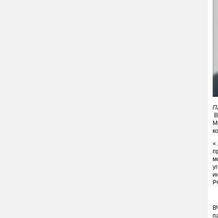
П
В
М
к
«
п
м
у
и
Р
В
п