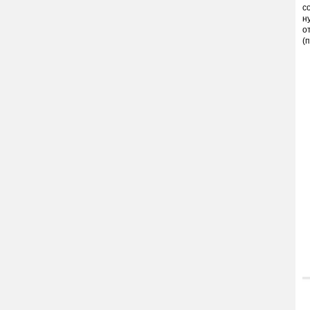
с
н
о
(