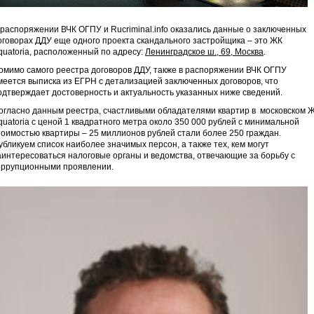
 распоряжении ВЧК ОГПУ и Rucriminal.info оказались данные о заключенных
оговорах ДДУ еще одного проекта скандального застройщика – это ЖК
quatoria, расположенный по адресу:
Ленинградское ш., 69, Москва
.
омимо самого реестра договоров ДДУ, также в распоряжении ВЧК ОГПУ
меется выписка из ЕГРН с детализацией заключенных договоров, что
одтверждает достоверность и актуальность указанных ниже сведений.
огласно данным реестра, счастливыми обладателями квартир в московском 
quatoria с ценой 1 квадратного метра около 350 000 рублей с минимальной
тоимостью квартиры – 25 миллионов рублей стали более 250 граждан.
убликуем список наиболее значимых персон, а также тех, кем могут
аинтересоваться налоговые органы и ведомства, отвечающие за борьбу с
оррупционными проявлении.