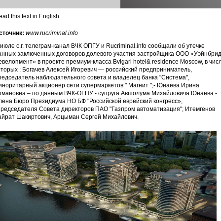
ad this text in English
сточник:
www.rucriminal.info
 июле с.г. телеграм-канал ВЧК ОПГУ и Rucriminal.info сообщали об утечке
анных заключенных договоров долевого участия застройщика ООО «Уэйнбри
евелопмент» в проекте премиум-класса Bvlgari hotel& residence Moscow, в чис
оторых : Богачев Алексей Игоревич — российский предприниматель,
редседатель наблюдательного совета и владелец банка "Система",
иноритарный акционер сети супермаркетов " Магнит ";- Юнаева Ирина
омановна – по данным ВЧК-ОГПУ - супруга Авшолума Михайловича Юнаева -
лена Бюро Президиума НО БФ "Российской еврейский конгресс»,
редседателя Совета директоров ПАО "Газпром автоматизация"; Итемгенов
айрат Шакиртович, Арцыман Сергей Михайлович.