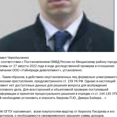
авел Чередниченко
 соответствии с Постановлением ОМВД России по Мещанскому району город
осквы от 27 августа 2022 года в ходе доследственной проверки в отношении
омпании ООО «Уэйнбридж девелопмент», установлено:
…Таким образом, в действиях неустановленных лиц формально усматривают
ризнаки преступления, предусмотренного ст. 159 УК РФ. Однако в настоящий
омент нет достаточных данных для решения вопроса для возбуждения
головного дела. Для всесторонней и объективной проверки поступившей
нформации и принятия процессуального решения в порядке ст.ст. 144-145 УП
Ф необходимо установить и опросить Хворова П.Ю., Дикера Бабюра…»
ЧК-ОГПУ напоминает, всем покупателям квартир от Кирилла Писарева и его
артнеров, о необходимости своевременного указания суммы доходов,