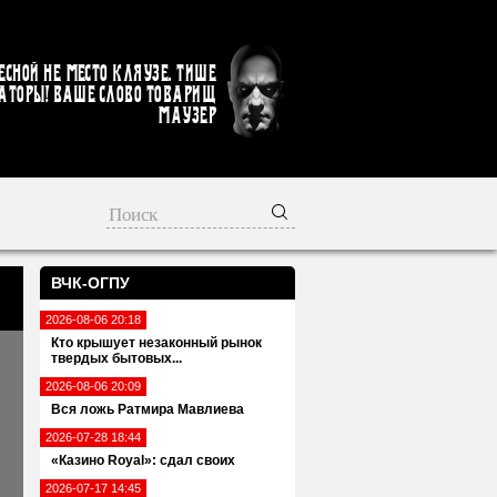
есной не место кляузе. Тише
аторы! Ваше слово товарищ
Маузер
ВЧК-ОГПУ
2026-08-06 20:18
Кто крышует незаконный рынок
твердых бытовых...
2026-08-06 20:09
Вся ложь Ратмира Мавлиева
2026-07-28 18:44
«Казино Royal»: сдал своих
2026-07-17 14:45