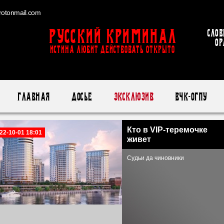
otonmail.com
Русский Криминал
Слов
ор
ИСТИНА ЛЮБИТ ДЕЙСТВОВАТЬ ОТКРЫТО
Главная
Досье
Эксклюзив
ВЧК-ОГПУ
Кто в VIP-теремочке
22-10-01 18:01
живет
Судьи да чиновники