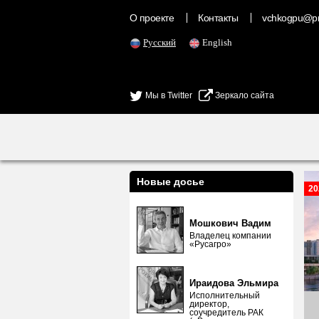
О проекте
Контакты
vchkogpu@pr
Русский
English
Мы в Twitter
Зеркало сайта
Новые досье
20
Мошкович Вадим
Владелец компании
«Русагро»
Ираидова Эльмира
Исполнительный
директор,
соучредитель РАК