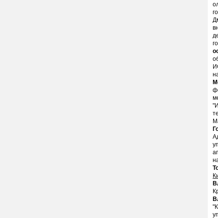
о
г
Д
в
д
г
о
о
И
н
М
ф
м
"
т
М
Г
А
у
а
н
Т
К
В
К
В
"
у