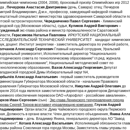
лимпийская чемпионка (2004, 2008), бронзовый призёр Олимпийских игр 2012
ода ,
Печкурова Анастасия Дмитриевна
(дочь, Самара): отец: Печкуров
митрий Владимирович, Д.м.н., профессор, заведующий кафедрой главный
нештатный специалист министерства здравоохранения Самарской области п
етской гастроэнтерологии,
Чередниченко Павел Сергеевич
- Химкинский
ородской суд (Московская область), судья,
Куликов Андрей Викторович –
сужденный
экс-глава района и министр промышленности Саратовской
бласти,
Герасимова Наталья Павловна
ИРКУТСКИЙ НАЦИОНАЛЬНЫЙ
ССЛЕДОВАТЕЛЬСКИЙ ТЕХНИЧЕСКИЙ УНИВЕРСИТЕТ . кандидат химически
аук, доцент. Институт энергетики - заместитель директора по учебной работе,
олчанов Александр Сергеевич
Главный научный сотрудник, Уральский
едеральный университет, Исполнительный директор "Национального
етодического совета по технологическому образованию" гл.ред. журнала
Интерактивное образование", Национальный методический совет по
ехнологическому образованию,
Вахов Александр Георгиевич
Депутат
агаданской городской Думы Избирательный округ N4,
орбылёв Александр Анатольевич
- первый заместитель руководителя
дминистрации Губернатора Московской области - начальник Правового
правления Губернатора Московской области,
Никулин Андрей Олегович
до
преля 2014 года являлся заместителем директора и директором Департамен
аземного обеспечения перевозок ОАО «Аэрофлот - российские авиалинии»,
орхов Иван Сергеевич
(сын) :
Экс-глава Ленинского теруправления города
ирова Сергей Торхов возглавил управляющую компанию
,
Глухов Андрей
ладимирович
Орган власти: Дума Чайковского городского округа Пермского
рая, Должность в органе власти: Член депутатского объединения,
Янина Алл
ладимировна –
дочь Владимир Янина, генерального директора АО "Завод
Компонент",
Котаев
Александр
Васильевич
. Исполняющий обязанности глав
правы района Соколиная гора города Москвы; Заместитель главы управы по