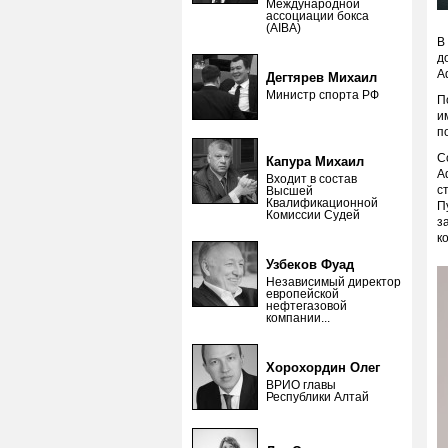
Международной
ассоциации бокса
(AIBA)
В
д
A
Дегтярев Михаил
Министр спорта РФ
П
и
п
С
Капура Михаил
A
Входит в состав
с
Высшей
Квалификационной
П
Комиссии Судей
з
к
Узбеков Фуад
Независимый директор
европейской
нефтегазовой
компании...
Хорохордин Олег
ВРИО главы
Республики Алтай