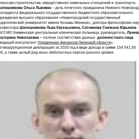
опросам строительства, имущественно-земельных отношений и транспорта,
апошникова Ольга Львовна
– дочь почетного гражданина Нижнего Новгород
резидента федерального государственного бюджетного образовательного
чреждения высшего образования «Нижегородский государственный
едагогический университет имени Козьмы Минина», доктора философских нау
рофессора
Шапошникова Льва Евгеньевича, Ситникова Снежана Юрьевна 
АУЗ МО Химкинская центральная клиническая больница, руководитель,
Лунев
катерина Николаевна –
полное соответствие данных
должностного лица
ведущий консультант
Управление финансов Липецкой области
»,
нтикоррупционная декларация за 2020 год в виде дохода в сумме 154 541,56
уб, а также целый ряд иных любопытных персон разного уровня.