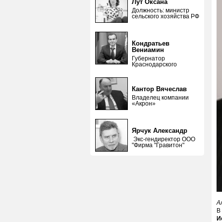
Лут Оксана
Должность: министр
сельского хозяйства РФ
Кондратьев
Вениамин
Губернатор
Краснодарского
Кантор Вячеслав
Владелец компании
«Акрон»
Ярчук Александр
Экс-гендиректор ООО
"Фирма "Гравитон"
А
В
И