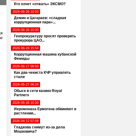
Кто хочет «отжать» ЭКСМО?
2026-06-26 10:03
Демин и Цагараев: «сладкая
коррупционная пара»...
2026-06-26 10:00
дж
Генпрокуратуру просят проверить
ле
прокурора ЦАО...
2026-06-24 15:54
Коррупционная машина кубанской
Фемиды
2026-06-17 08:59
Как два чекиста КЧР управлять
стали
2026-05-27 06:24
Обыск в сети казино Royal
Partners
2026-05-26 10:20
Иеромонаха Ермогена обвиняют в
растлении...
2026-04-12 07:09
Гладкова снимут из-за дела
Мошковича?