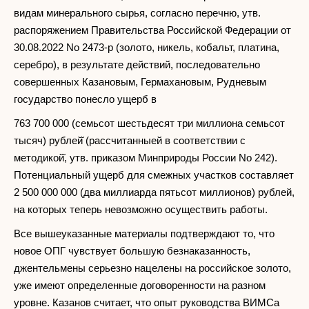
видам минерального сырья, согласно перечню, утв.
распоряжением Правительства Российской Федерации от
30.08.2022 No 2473-р (золото, никель, кобальт, платина,
серебро), в результате действий, последовательно
совершенных Казановым, Гермахановым, Рудневым
государство понесло ущерб в
763 700 000 (семьсот шестьдесят три миллиона семьсот
тысяч) рублей̆ (рассчитанныей в соответствии с
методикой̆, утв. приказом Минприроды России No 242).
Потенциальный ущерб для смежных участков составляет
2 500 000 000 (два миллиарда пятьсот миллионов) рублей,
на которых теперь невозможно осуществить работы.
Все вышеуказанные материалы подтверждают то, что
новое ОПГ чувствует большую безнаказанность,
джентельмены серьезно нацелены на российское золото,
уже имеют определенные договоренности на разном
уровне. Казанов считает, что опыт руководства ВИМСа