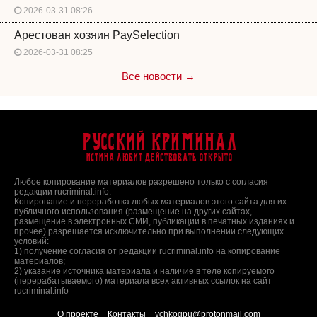
2026-03-31 08:26
Арестован хозяин PaySelection
2026-03-31 08:25
Все новости →
Русский Криминал
Истина любит действовать открыто
Любое копирование материалов разрешено только с согласия
редакции rucriminal.info.
Копирование и переработка любых материалов этого сайта для их
публичного использования (размещение на других сайтах,
размещение в электронных СМИ, публикации в печатных изданиях и
прочее) разрешается исключительно при выполнении следующих
условий:
1) получение согласия от редакции rucriminal.info на копирование
материалов;
2) указание источника материала и наличие в теле копируемого
(перерабатываемого) материала всех активных ссылок на сайт
rucriminal.info
О проекте
Контакты
vchkogpu@protonmail.com