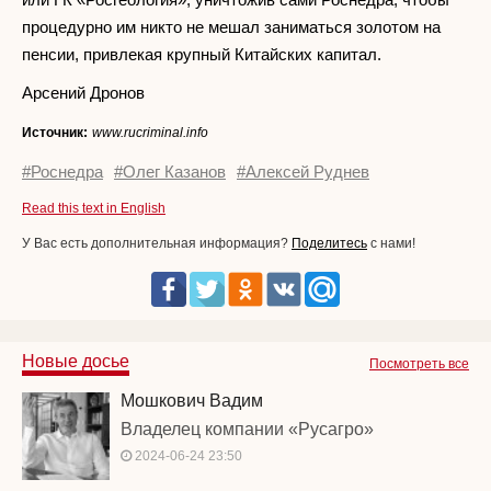
процедурно им никто не мешал заниматься золотом на
пенсии, привлекая крупный Китайских капитал.
Арсений Дронов
Источник:
www.rucriminal.info
#Роснедра
#Олег Казанов
#Алексей Руднев
Read this text in English
У Вас есть дополнительная информация?
Поделитесь
с нами!
Новые досье
Посмотреть все
Мошкович Вадим
Владелец компании «Русагро»
2024-06-24 23:50