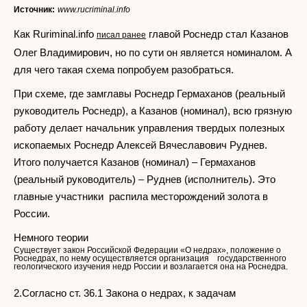
Источник:
www.rucriminal.info
Как Ruriminal.info
главой Роснедр стал Казанов
писал ранее
Олег Владимирович, но по сути он является номиналом. А
для чего такая схема попробуем разобраться.
При схеме, где замглавы Роснедр Гермаханов (реальный
руководитель Роснедр), а Казанов (номинал), всю грязную
работу делает начальник управления твердых полезных
ископаемых Роснедр Алексей Вячеславович Руднев.
Итого получается Казанов (номинал) – Гермаханов
(реальный руководитель) – Руднев (исполнитель). Это
главные участники распила месторождений золота в
России.
Немного теории
Существует закон Российской Федерации «О недрах», положение о
Роснедрах, по нему осуществляется организация государственного
геологического изучения недр России и возлагается она на Роснедра.
2.Согласно ст. 36.1 Закона о недрах, к задачам