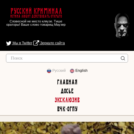
Русский Криминал
Истина любит действовать открыто
Словесной не место кляузе. Тише
ораторы! Ваше слово товарищ Маузер
Мы в Twitter
Зеркало сайта
Русский
English
Главная
Досье
Эксклюзив
ВЧК-ОГПУ