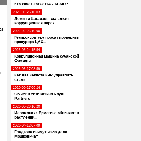
Кто хочет «отжать» ЭКСМО?
2026-06-26 10:03
Демин и Цагараев: «сладкая
коррупционная пара»...
ки
2026-06-26 10:00
Генпрокуратуру просят проверить
прокурора ЦАО...
2026-06-24 15:54
Коррупционная машина кубанской
Фемиды
2026-06-17 08:59
ы
Как два чекиста КЧР управлять
стали
2026-05-27 06:24
Обыск в сети казино Royal
Partners
2026-05-26 10:20
Иеромонаха Ермогена обвиняют в
растлении...
2026-04-12 07:09
Гладкова снимут из-за дела
Мошковича?