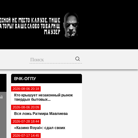
есной не место кляузе. Тише
аторы! Ваше слово товарищ
Маузер
ВЧК-ОГПУ
2026-08-06 20:18
Кто крышует незаконный рынок
ой
твердых бытовых...
2026-08-06 20:09
Вся ложь Ратмира Мавлиева
2026-07-28 18:44
«Казино Royal»: сдал своих
2026-07-17 14:45