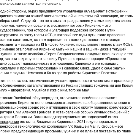
чевидностью заниматься не спешит.
 одной стороны, образ продвинутого управленца объединяет в отношении
ириенко симпатии важной части системной и несистемной оппозиции, не толь
иберальной. С другой – он не вызывает раздражения у самых широких слоев
иловиков, нижнего и среднего, в сознании которых Кириенко – это
осударственник, при котором и благодаря поддержке которого Путин
аскрутился на посту главы ФСБ, и который все годы путинского правления
стается системным, «своим парнем» на высоких должностях в команде
резидента – выходца из КГБ (фото Кириенко представляет нового главу ФСБ)
о именно эта политика Кириенко быть «и нашим и вашим» даже в текущей
итуации, а также нелюбовь Серея Владиленовича к людям в погонах еще с тех
ор, как они задвинули его за спину Путина во время операции «Преемник»
авно создают напряженность в отношениях Кириенко и его команды с
ксакалами и прочими старожилами из силового блока. Дают о себе знать и
рения с людьми Чемезова и Ко во время работы Кириенко в Росатоме.
акже не осталось незамеченным участие кремлевского чиновника в организац
езболезненного катапультирования из России ставших токсичными для Кремл
игур – Дворковича, Чубайса и иже с ним, того же Мау.
сточник Rucriminal.info утверждает, что чекистов особенно напрягает
тремление Кириенко монополизировать влияние на общественное мнение в
нформационной среде: это и втягивание в свою орбиту главного кремлевского
уратора СМИ Алексея Громова, и установление особых личных отношений с
митрием Песковым. Важным подтверждением этих подозрений стало
тверждение
его сына, Владимира Кириенко, в 2021 году генеральным
иректором технологической корпорации VK (бывшей Mail.ru Group), – всё
опреки предупреждающим просьбам Лубянки и ее планам поставить во главе