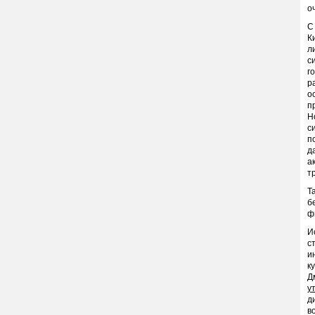
о
С
К
л
с
г
р
о
п
Н
с
п
д
а
т
Т
б
ф
И
с
и
к
Д
у
д
в