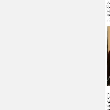
б
с
«
н
В
И
м
о
н
и