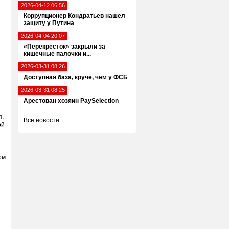
2026-04-12 06:56
Коррупционер Кондратьев нашел
защиту у Путина
2026-04-04 20:07
«Перекресток» закрыли за
кишечные палочки и...
2026-03-31 08:26
Доступная база, круче, чем у ФСБ
2026-03-31 08:25
Арестован хозяин PaySelection
я,
Все новости
ой
ом