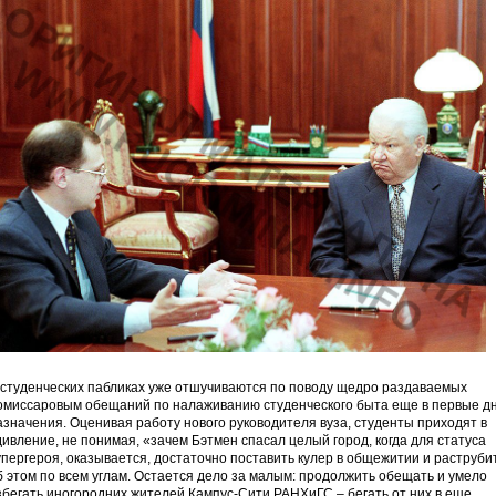
 студенческих пабликах уже отшучиваются по поводу щедро раздаваемых
омиссаровым обещаний по налаживанию студенческого быта еще в первые д
азначения. Оценивая работу нового руководителя вуза, студенты приходят в
дивление, не понимая, «зачем Бэтмен спасал целый город, когда для статуса
упергероя, оказывается, достаточно поставить кулер в общежитии и раструби
б этом по всем углам. Остается дело за малым: продолжить обещать и умело
збегать иногородних жителей Кампус-Сити РАНХиГС – бегать от них в еще