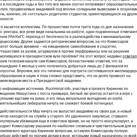
то в последние годы и без того все менее охотно оплачивает образовательны
слуги, продвигаемые академией под вполне солидными вывесками и лозунгами
ечь, конечно, об «отсталых» родителях студентов, ориентирующихся на други
енности.
то касается коллектива. По прошествии почти трети года со дня назначения
.о. ректора, все реже видя начальника на работе, одни подчиненные отмечают
изни РАНХиГС переход от беспечности и разгильдяйства к маниакальному
арциссизму. Другие задаются риторическим вопросом, на что Комиссаров
ратит больше времени – на ежедневное самообожание в соцсетях,
утешествия за рулем, штурвалом и прочие перформансы или на решение
акопившихся в президентском вузе проблем? На этот вопрос недавно
ответил
воем телеграм-канале сам Комиссаров, беззастенчиво отметив, что за
рошедшие 4 месяца у него получилось добраться лишь до 2 филиалов из
олусотни. Впрочем, все это типично для портрета состоявшегося миллиардер
 образовании и науке и пока сложно представить, что он долго провесит на
амом видном месте в Президентской академии.
о информации источника Rucriminal.infо, участвуя в проекте Кириенко по
мещению Мишустина с поста премьера, беглый экс-ректор остается в игре с
рупными картами на руках, и его лишь визуальное выпадение из клуба
лиятельнейших либералов ничуть не снижает боевой потенциал.
 действительности Мау ничуть не выпустил академию из своих рук, и новый
ектор находится на службе у старого. Из удаленного закулисья, ставшего
опулярным убежищем еще в советское время, он не просто консультирует, а
аздает Комиссарову указания по наиболее сложным и чувствительным для их
ремлевского куратора Кириенко вопросам, оставляя Комиссарову полную
вободу действий по прочим делам в вузе, которыми новый назначенец со всей