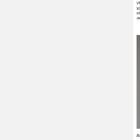
V
у
о
л
В