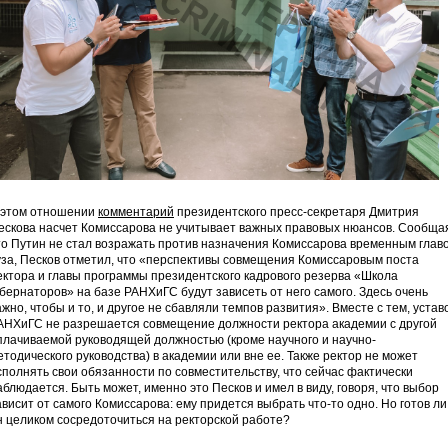
 этом отношении
комментарий
президентского пресс-секретаря Дмитрия
ескова насчет Комиссарова не учитывает важных правовых нюансов. Сообща
то Путин не стал возражать против назначения Комиссарова временным глав
уза, Песков отметил, что «перспективы совмещения Комиссаровым поста
ектора и главы программы президентского кадрового резерва «Школа
убернаторов» на базе РАНХиГС будут зависеть от него самого. Здесь очень
ажно, чтобы и то, и другое не сбавляли темпов развития». Вместе с тем, устав
АНХиГС не разрешается совмещение должности ректора академии с другой
плачиваемой руководящей должностью (кроме научного и научно-
етодического руководства) в академии или вне ее. Также ректор не может
сполнять свои обязанности по совместительству, что сейчас фактически
аблюдается. Быть может, именно это Песков и имел в виду, говоря, что выбор
ависит от самого Комиссарова: ему придется выбрать что-то одно. Но готов ли
н целиком сосредоточиться на ректорской работе?