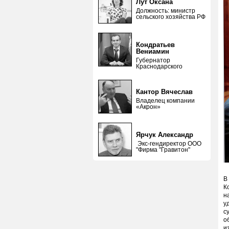
Лут Оксана
Должность: министр
сельского хозяйства РФ
Кондратьев
Вениамин
Губернатор
Краснодарского
Кантор Вячеслав
Владелец компании
«Акрон»
Ярчук Александр
Экс-гендиректор ООО
"Фирма "Гравитон"
В
К
н
у
с
о
и