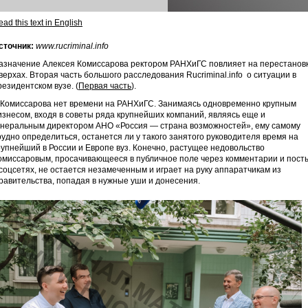
ad this text in English
сточник:
www.rucriminal.info
азначение Алексея Комиссарова ректором РАНХиГС повлияет на перестанов
 верхах. Вторая часть большого расследования Rucriminal.infо о ситуации в
резидентском вузе. (
Первая часть
).
 Комиссарова нет времени на РАНХиГС. Занимаясь одновременно крупным
изнесом, входя в советы ряда крупнейших компаний, являясь еще и
енеральным директором АНО «Россия — страна возможностей», ему самому
рудно определиться, останется ли у такого занятого руководителя время на
рупнейший в России и Европе вуз. Конечно, растущее недовольство
омиссаровым, просачивающееся в публичное поле через комментарии и пост
 соцсетях, не остается незамеченным и играет на руку аппаратчикам из
равительства, попадая в нужные уши и донесения.