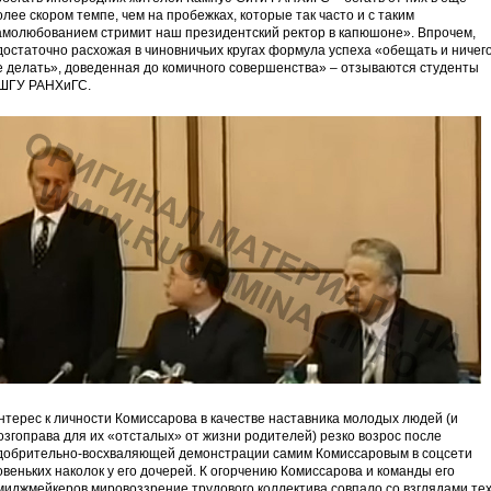
олее скором темпе, чем на пробежках, которые так часто и с таким
амолюбованием стримит наш президентский ректор в капюшоне». Впрочем,
достаточно расхожая в чиновничьих кругах формула успеха «обещать и ничег
е делать», доведенная до комичного совершенства» – отзываются студенты
ШГУ РАНХиГС.
нтерес к личности Комиссарова в качестве наставника молодых людей (и
озгоправа для их «отсталых» от жизни родителей) резко возрос после
добрительно-восхваляющей демонстрации самим Комиссаровым в соцсети
овеньких наколок у его дочерей. К огорчению Комиссарова и команды его
миджмейкеров мировоззрение трудового коллектива совпало со взглядами тех