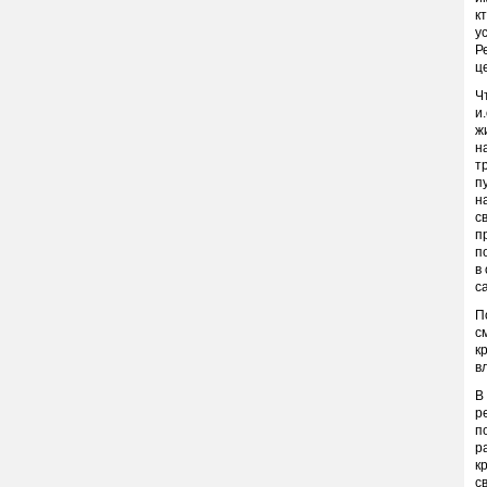
к
у
Р
ц
Ч
и
ж
н
т
п
н
с
п
п
в
с
П
с
к
в
В
р
п
р
к
с