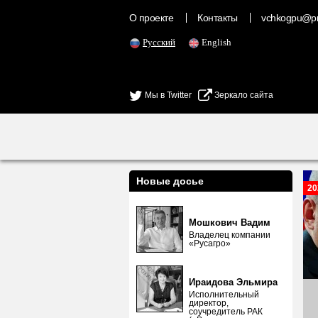
О проекте
Контакты
vchkogpu@pr
Русский
English
Мы в Twitter
Зеркало сайта
Новые досье
20
Мошкович Вадим
Владелец компании
«Русагро»
Ираидова Эльмира
Исполнительный
директор,
соучредитель РАК