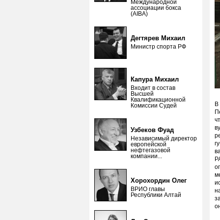
Международной
ассоциации бокса
(AIBA)
Дегтярев Михаил
Министр спорта РФ
Капура Михаил
Входит в состав
Высшей
Квалификационной
В
Комиссии Судей
П
ч
в
Узбеков Фуад
р
Независимый директор
г
европейской
нефтегазовой
в
компании...
Р
о
м
Хорохордин Олег
и
ВРИО главы
н
Республики Алтай
з
о