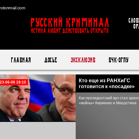
otonmail.com
Русский Криминал
Слов
ор
ИСТИНА ЛЮБИТ ДЕЙСТВОВАТЬ ОТКРЫТО
Главная
Досье
Эксклюзив
ВЧК-ОГПУ
Кто еще из РАНХиГС
23-06-06 19:10
готовится к «посадке»
Как президентский вуз стал арен
«войны» Кириенко и Мишустина