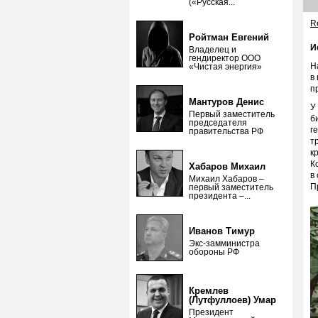
(«Русская...
Re
Ройтман Евгений
И
Владелец и
гендиректор ООО
Н
«Чистая энергия»
в
п
Мантуров Денис
У
Первый заместитель
б
председателя
г
правительства РФ
т
к
К
Хабаров Михаил
в
Михаил Хабаров –
П
первый заместитель
президента –...
Иванов Тимур
Экс-замминистра
обороны РФ
Кремлев
(Лутфуллоев) Умар
Президент