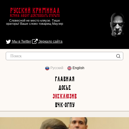
Русский Криминал
Истина любит действовать открыто
Словесной не место кляузе. Тише
ораторы! Ваше слово товарищ Маузер
Мы в Twitter
Зеркало сайта
Русский
English
Главная
Досье
Эксклюзив
ВЧК-ОГПУ