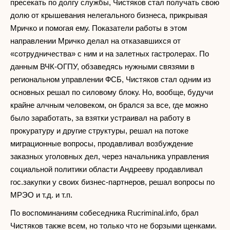
пресекать по долгу службы, Чистяков стал получать свою
долю от крышевания нелегального бизнеса, прикрывая
Мричко и помогая ему. Показатели работы в этом
направлении Мричко делал на отказавшихся от
«сотрудничества» с ним и на залетных гастролерах. По
данным ВЧК-ОГПУ, обзаведясь нужными связями в
региональном управлении ФСБ, Чистяков стал одним из
основных решал по силовому блоку. Но, вообще, будучи
крайне алчным человеком, он брался за все, где можно
было заработать, за взятки устраивал на работу в
прокуратуру и другие структуры, решал на потоке
миграционные вопросы, продавливал возбуждение
заказных уголовных дел, через начальника управления
социальной политики области Андрееву продавливал
гос.закупки у своих бизнес-партнеров, решал вопросы по
МРЭО и т.д. и т.п.
По воспоминаниям собеседника Rucriminal.info, брал
Чистяков также всем, но только что не борзыми щенками.