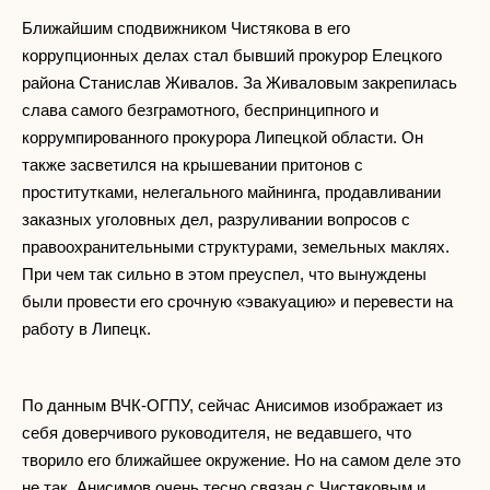
Ближайшим сподвижником Чистякова в его
коррупционных делах стал бывший прокурор Елецкого
района Станислав Живалов. За Живаловым закрепилась
слава самого безграмотного, беспринципного и
коррумпированного прокурора Липецкой области. Он
также засветился на крышевании притонов с
проститутками, нелегального майнинга, продавливании
заказных уголовных дел, разруливании вопросов с
правоохранительными структурами, земельных маклях.
При чем так сильно в этом преуспел, что вынуждены
были провести его срочную «эвакуацию» и перевести на
работу в Липецк.
По данным ВЧК-ОГПУ, сейчас Анисимов изображает из
себя доверчивого руководителя, не ведавшего, что
творило его ближайшее окружение. Но на самом деле это
не так. Анисимов очень тесно связан с Чистяковым и