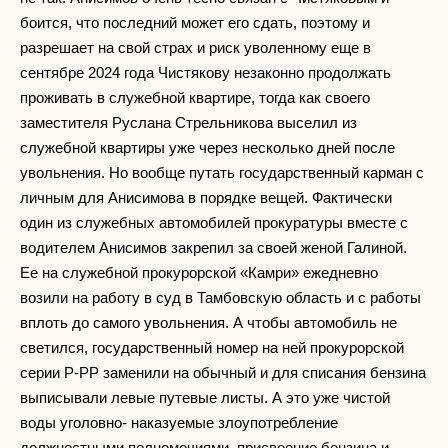
боится, что последний может его сдать, поэтому и
разрешает на свой страх и риск уволенному еще в
сентябре 2024 года Чистякову незаконно продолжать
проживать в служебной квартире, тогда как своего
заместителя Руслана Стрельникова выселил из
служебной квартиры уже через несколько дней после
увольнения. Но вообще путать государственный карман с
личным для Анисимова в порядке вещей. Фактически
один из служебных автомобилей прокуратуры вместе с
водителем Анисимов закрепил за своей женой Галиной.
Ее на служебной прокурорской «Камри» ежедневно
возили на работу в суд в Тамбовскую область и с работы
вплоть до самого увольнения. А чтобы автомобиль не
светился, государственный номер на ней прокурорской
серии Р-РР заменили на обычный и для списания бензина
выписывали левые путевые листы. А это уже чистой
воды уголовно- наказуемые злоупотребление
должностными полномочиями, присвоение бензина и