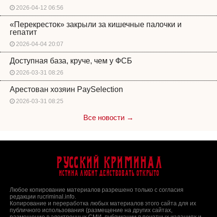
2026-04-12 06:56
«Перекресток» закрыли за кишечные палочки и
гепатит
2026-04-04 20:07
Доступная база, круче, чем у ФСБ
2026-03-31 08:26
Арестован хозяин PaySelection
2026-03-31 08:25
Все новости →
Русский Криминал
Истина любит действовать открыто
Любое копирование материалов разрешено только с согласия
редакции rucriminal.info.
Копирование и переработка любых материалов этого сайта для их
публичного использования (размещение на других сайтах,