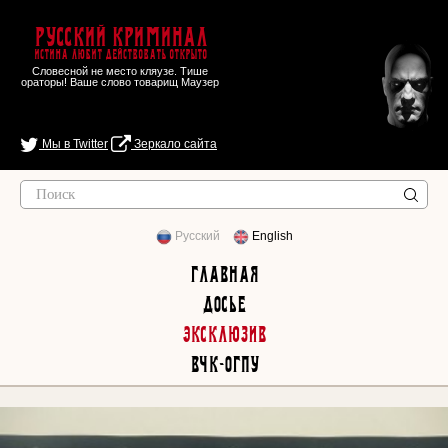
Русский Криминал
Истина любит действовать открыто
Словесной не место кляузе. Тише
ораторы! Ваше слово товарищ Маузер
Мы в Twitter
Зеркало сайта
Русский
English
Главная
Досье
Эксклюзив
ВЧК-ОГПУ