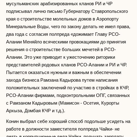
мусульманских арабизированных кланов РИ и ЧР
подписывал лично письмо Губернатору Ставропольского
края о строительстве молельных домов в Аэропорту
Минеральные Воды, чего по закону делать не имел права,
два года с согласия полпреда «дожимает Главу РСО-
Алании Меняйло всяческими провокациями до принятия
решения о строительстве больших мечетей в РСО-
Алании. Это уже приводит к ужесточению риторики
представителей родовых кланов РСО-Алании и РИ и ЧР.
Пытается оказаться нужным и важным в обеспечении
захода бизнеса Рамзана Кадырова путем написания
положительных заключений по участию в стройках в КЧР,
РСО-Алании фирмами, подконтрольными ОПГ, связанных
с Рамзаном Кадыровым (Мамисон - Осетия, Курорты
Архыза, Домбая КЧР и т.д.).
Конин выбрал себе хороший способ подольше усидеть на
работе в должности заместителя полпреда Чайки- не
лезть в коррупционные дела Чайки, получать зарплату