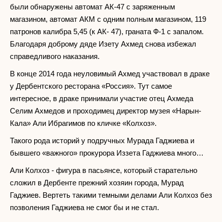
были обнаружены автомат АК-47 с заряженным
магазином, автомат АКМ с одним полным магазином, 119
патронов калибра 5,45 (к АК- 47), граната Ф-1 с запалом.
Благодаря доброму дяде Изету Ахмед снова избежал
справедливого наказания.
В конце 2014 года неуловимый Ахмед участвовал в драке
у Дербентского ресторана «Россия». Тут самое
интересное, в драке принимали участие отец Ахмеда
Селим Ахмедов и проходимец директор музея «Нарын-
Кала» Али Ибрагимов по кличке «Колхоз».
Такого рода историй у подручных Мурада Гаджиева и
бывшего «важного» прокурора Иззета Гаджиева много…
Али Колхоз - фигура в пасьянсе, который старательно
сложил в Дербенте прежний хозяин города, Мурад
Гаджиев. Вертеть такими темными делами Али Колхоз без
позволения Гаджиева не смог бы и не стал.