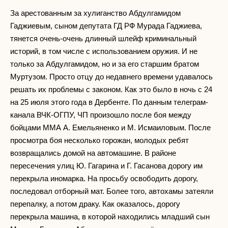
За арестованным за хулиганство Абдулгамидом
Гаджиевым, сыном депутата ГД РФ Мурада Гаджиева,
тянется очень-очень длинный шлейф криминальный
историй, в том числе с использованием оружия. И не
только за Абдулгамидом, но и за его старшим братом
Муртузом. Просто отцу до недавнего времени удавалось
решать их проблемы с законом. Как это было в ночь с 24
на 25 июля этого года в Дербенте. По данным телеграм-
канала ВЧК-ОГПУ, ЧП произошло после боя между
бойцами ММА А. Емельяненко и М. Исмаиловым. После
просмотра боя несколько горожан, молодых ребят
возвращались домой на автомашине. В районе
пересечения улиц Ю. Гагарина и Г. Гасанова дорогу им
перекрыла иномарка. На просьбу освободить дорогу,
последовал отборный мат. Более того, автохамы затеяли
перепалку, а потом драку. Как оказалось, дорогу
перекрыла машина, в которой находились младший сын