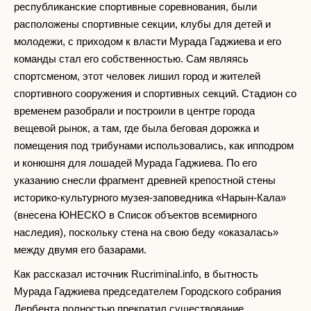
республиканские спортивные соревнования, были
расположены спортивные секции, клубы для детей и
молодежи, с приходом к власти Мурада Гаджиева и его
команды стал его собственностью. Сам являясь
спортсменом, этот человек лишил город и жителей
спортивного сооружения и спортивных секций. Стадион со
временем разобрали и построили в центре города
вещевой рынок, а там, где была беговая дорожка и
помещения под трибунами использовались, как ипподром
и конюшня для лошадей Мурада Гаджиева. По его
указанию снесли фрагмент древней крепостной стены
историко-культурного музея-заповедника «Нарын-Кала»
(внесена ЮНЕСКО в Список объектов всемирного
наследия), поскольку стена на свою беду «оказалась»
между двумя его базарами.
Как рассказал источник Rucriminal.info, в бытность
Мурада Гаджиева председателем Городского собрания
Дербента полностью прекратил существование