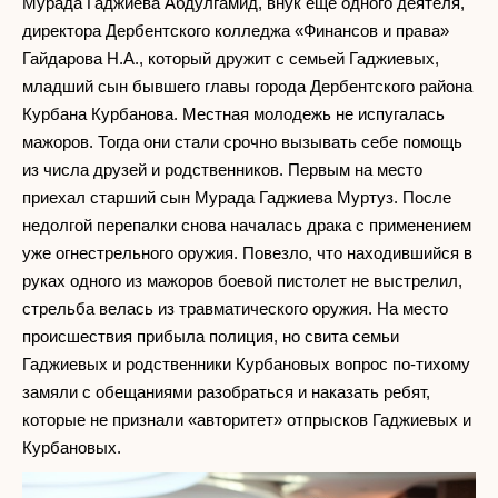
Мурада Гаджиева Абдулгамид, внук ещё одного деятеля,
директора Дербентского колледжа «Финансов и права»
Гайдарова Н.А., который дружит с семьей Гаджиевых,
младший сын бывшего главы города Дербентского района
Курбана Курбанова. Местная молодежь не испугалась
мажоров. Тогда они стали срочно вызывать себе помощь
из числа друзей и родственников. Первым на место
приехал старший сын Мурада Гаджиева Муртуз. После
недолгой перепалки снова началась драка с применением
уже огнестрельного оружия. Повезло, что находившийся в
руках одного из мажоров боевой пистолет не выстрелил,
стрельба велась из травматического оружия. На место
происшествия прибыла полиция, но свита семьи
Гаджиевых и родственники Курбановых вопрос по-тихому
замяли с обещаниями разобраться и наказать ребят,
которые не признали «авторитет» отпрысков Гаджиевых и
Курбановых.