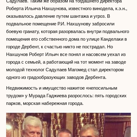
Садулаев. Таким же образом на тогдашнего директора
Роберта Ильича Нахшунова, известного винодела, к.э.н.,
оказывалось давление путем шантажа и угроз. В
подвальное помещение Р.И. Нахшунову забросили
боевую гранату, которая разорвалась внутри подвального
помещения его собственного дома по улице Канделаки в
городе Дербент, к счастью никто не пострадал. Но
Нахшунов Роберт Ильич все понял и насовсем уехал из
города с семьей, а работающий на тот момент на заводе
молодой технолог Садулаев Магомед стал директором
одного из градообразующих заводов Дербента.
Недвижимость и имущество нажитое «непосильным
трудом» у Мурада Гаджиева разрослось: пять городских
парков, морская набережная города.