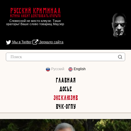
Русский Криминал
Истина любит действовать открыто
Словесной не место кляузе. Тише
ораторы! Ваше слово товарищ Маузер
Мы в Twitter
Зеркало сайта
Русский
English
Главная
Досье
Эксклюзив
ВЧК-ОГПУ