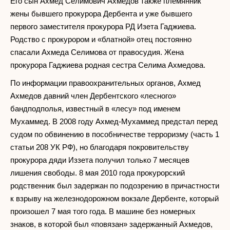
Его сын Ахмед Селимович Ахмедов также племянник
жены бывшего прокурора Дербента и уже бывшего
первого заместителя прокурора РД Изета Гаджиева.
Родство с прокурором и «блатной» отец постоянно
спасали Ахмеда Селимова от правосудия. Жена
прокурора Гаджиева родная сестра Селима Ахмедова.
По информации правоохранительных органов, Ахмед
Ахмедов давний член Дербентского «лесного»
бандподполья, известный в «лесу» под именем
Мухаммед. В 2008 году Ахмед-Мухаммед предстал перед
судом по обвинению в пособничестве терроризму (часть 1
статьи 208 УК РФ), но благодаря покровительству
прокурора дяди Иззета получил только 7 месяцев
лишения свободы. 8 мая 2010 года прокурорский
родственник был задержан по подозрению в причастности
к взрыву на железнодорожном вокзале Дербенте, который
произошел 7 мая того года. В машине без номерных
знаков, в которой был «повязан» задержанный Ахмедов,