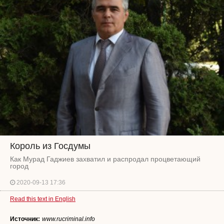
Король из Госдумы
Как Мурад Гаджиев захватил и распродал процветающий
город
2020-09-13 17:36
Read this text in English
Источник:
www.rucriminal.info