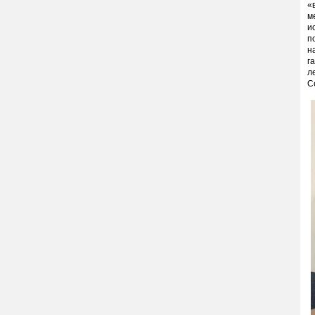
«
м
и
п
н
г
л
С