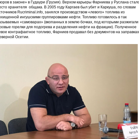
воров в законе» в Гудаури (Грузия). Верхом карьеры Фарниева у Руслана стал
есто хранителя общака. В 2005 году Каргаев был убит и Каркуша, по словам
сточников Rucriminal.info, занялся производством «левого» топлива из
охищенной ингушскими группировками нефти. Топливо готовилось в так
азываемых «самоварах» (вкопанных в землю бочках, под которыми разжигали
азовые горелки для подогрева и разделения нефти на фракции). Полученное
евое контрафактное топливо, Фарниев продавал без документов на заправках
еверной Осетии.