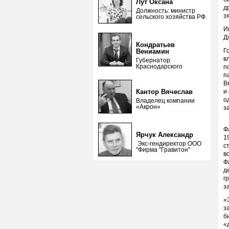
Лут Оксана
д
Должность: министр
з
сельского хозяйства РФ
И
Д
Кондратьев
Г
Вениамин
в
Губернатор
Краснодарского
п
п
В
Кантор Вячеслав
и
о
Владелец компании
«Акрон»
з
П
Ф
Ярчук Александр
1
Экс-гендиректор ООО
с
"Фирма "Гравитон"
в
Ф
д
г
з
«
з
б
«