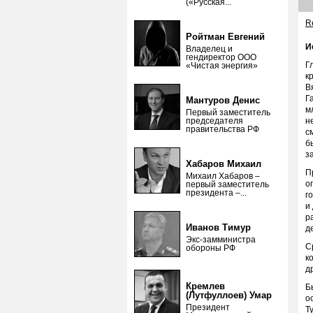
(«Русская...
Re
Ройтман Евгений
И
Владелец и
гендиректор ООО
Г
«Чистая энергия»
к
В
Г
Мантуров Денис
м
Первый заместитель
председателя
н
правительства РФ
с
б
з
Хабаров Михаил
П
Михаил Хабаров –
о
первый заместитель
президента –...
г
и
р
Иванов Тимур
д
Экс-замминистра
С
обороны РФ
к
д
Кремлев
Б
(Лутфуллоев) Умар
о
Президент
Т