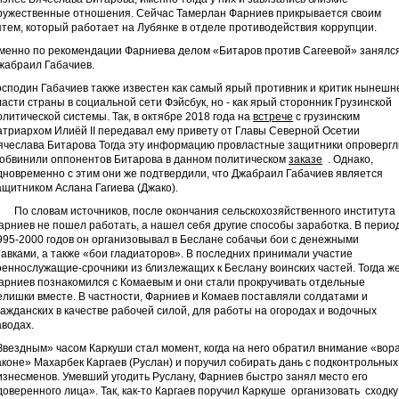
ружественные отношения. Сейчас Тамерлан Фарниев прикрывается своим
ятем, который работает на Лубянке в отделе противодействия коррупции.
менно по рекомендации Фарниева делом «Битаров против Сагеевой» занялс
жабраил Габачиев.
осподин Габачиев также известен как самый ярый противник и критик нынешн
ласти страны в социальной сети Фэйсбук, но - как ярый сторонник Грузинской
олитической системы. Так, в октябре 2018 года на
встрече
с грузинским
атриархом Илиёй II передавал ему привету от Главы Северной Осетии
ячеслава Битарова Тогда эту информацию провластные защитники опровергл
 обвинили оппонентов Битарова в данном политическом
заказе
. Однако,
дновременно с этим они же подтвердили, что Джабраил Габачиев является
ащитником Аслана Гагиева (Джако).
о словам источников, после окончания сельскохозяйственного института
арниев не пошел работать, а нашел себя другие способы заработка. В перио
995-2000 годов он организовывал в Беслане собачьи бои с денежными
тавками, а также «бои гладиаторов». В последних принимали участие
оеннослужащие-срочники из близлежащих к Беслану воинских частей. Тогда ж
арниев познакомился с Комаевым и они стали прокручивать отдельные
елишки вместе. В частности, Фарниев и Комаев поставляли солдатами и
ражданских в качестве рабочей силой, для работы на огородах и водочных
аводах.
Звездным» часом Каркуши стал момент, когда на него обратил внимание «вора
аконе» Махарбек Каргаев (Руслан) и поручил собирать дань с подконтрольных
изнесменов. Умевший угодить Руслану, Фарниев быстро занял место его
доверенного лица». Так, как-то Каргаев поручил Каркуше организовать сходку