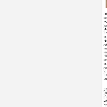
К
к
у
р
Ф
Г
в
Ф
о
п
и
Х
к
з
о
(
Г
о
К
Д
д
П
д
о