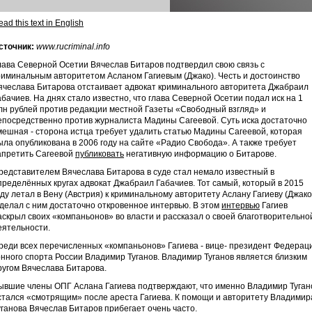
ad this text in English
сточник:
www.rucriminal.info
лава Северной Осетии Вячеслав Битаров подтвердил свою связь с
риминальным авторитетом Асланом Гагиевым (Джако). Честь и достоинство
ячеслава Битарова отстаивает адвокат криминального авторитета Джабраил
абачиев. На днях стало известно, что глава Северной Осетии подал иск на 1
лн рублей против редакции местной Газеты «Свободный взгляд» и
епосредственно против журналиста Мадины Сагеевой. Суть иска достаточно
мешная - сторона истца требует удалить статью Мадины Сагеевой, которая
ыла опубликована в 2006 году на сайте «Радио Свобода». А также требует
апретить Сагеевой
публиковать
негативную информацию о Битарове.
редставителем Вячеслава Битарова в суде стал немало известный в
пределённых кругах адвокат Джабраил Габачиев. Тот самый, который в 2015
оду летал в Вену (Австрия) к криминальному авторитету Аслану Гагиеву (Джако
 делал с ним достаточно откровенное интервью. В этом
интервью
Гагиев
аскрыл своих «компаньонов» во власти и рассказал о своей благотворительно
еятельности.
реди всех перечисленных «компаньонов» Гагиева - вице- президент Федерац
онного спорта России Владимир Туганов. Владимир Туганов является близким
ругом Вячеслава Битарова.
ывшие члены ОПГ Аслана Гагиева подтверждают, что именно Владимир Туган
стался «смотрящим» после ареста Гагиева. К помощи и авторитету Владимир
уганова Вячеслав Битаров прибегает очень часто.