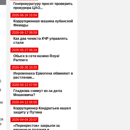
Генпрокуратуру просят проверить
прокурора ЦАО...
2026-06-24 15:54
Коррупционная машина кубанской
Фемиды
2026-06-17 08:59
Как два чекиста КЧР управлять
стали
2026-05-27 06:24
Обыск в сети казино Royal
Partners
2026-05-26 10:20
Иеромонаха Ермогена обвиняют в
растлении...
)
2026-04-12 07:09
й
Гладкова снимут из-за дела
Мошковича?
ии
2026-04-12 06:56
Коррупционер Кондратьев нашел
защиту у Путина
ов
2026-04-04 20:07
а
«Перекресток» закрыли за
кишечные палочки и...