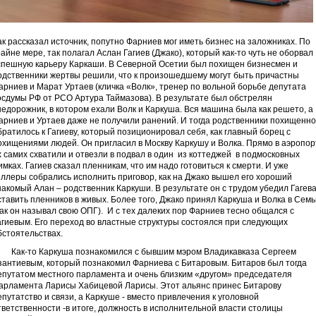
ак рассказал источник, попутно Фарниев мог иметь бизнес на заложниках. По
райне мере, так полагал Аслан Гагиев (Джако), который как-то чуть не оборвал
спешную карьеру Каркаши. В Северной Осетии был похищен бизнесмен и
одственники жертвы решили, что к произошедшему могут быть причастны
арниев и Марат Уртаев (кличка «Волк», тренер по вольной борьбе депутата
осдумы РФ от РСО Артура Таймазова). В результате был обстрелян
недорожник, в котором ехали Волк и Каркуша. Вся машина была как решето, а
арниев и Уртаев даже не получили ранений. И тогда родственники похищенно
братилось к Гагиеву, который позиционировал себя, как главный борец с
охищениями людей. Он пригласил в Москву Каркушу и Волка. Прямо в аэропор
х самих схватили и отвезли в подвал в один из коттеджей в подмосковных
имках. Гагиев сказал пленникам, что им надо готовиться к смерти. И уже
иллеры собрались исполнить приговор, как на Джако вышел его хороший
накомый Алан – родственник Каркуши. В результате он с трудом убедил Гагев
ставить пленников в живых. Более того, Джако принял Каркуша и Волка в Сем
так он называл свою ОПГ). И с тех далеких пор Фарниев тесно общался с
агиевым. Его переход во властные структуры состоялся при следующих
бстоятельствах.
ак-то Каркуша познакомился с бывшим мэром Владикавказа Сергеем
зантиевым, который познакомил Фарниева с Битаровым. Битаров был тогда
епутатом местного парламента и очень близким «другом» председателя
арламента Ларисы Хабицевой Ларисы. Этот альянс принес Битарову
епутатство и связи, а Каркуше - вместо привлечения к уголовной
тветственности -в итоге, должность в исполнительной власти столицы