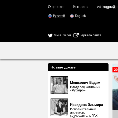
О проекте
Контакты
vchkogpu@pr
Русский
English
Мы в Twitter
Зеркало сайта
Новые досье
20
Мошкович Вадим
Владелец компании
«Русагро»
Ираидова Эльмира
Исполнительный
директор,
соучредитель РАК