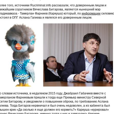
олее того, источники Rucriminal.info рассказали, что доверенным лицом и
лижайшим соратником Вячеслава Битарова, является нынешний мэр
ладикавказа - Тамерлан Фарниев (Каркуша) который, по
информации
силовико
остоял в ОПГ Аслана Гагиева и являлся его доверенным лицом.
о словам источника, в недалеком 2015 году, Джабраил Габачиев вместе с
амерланом Фарниевым пришли к тогда еще Премьер министру Северной
сетии Битарову, и уведомили о повышении оброка, по требованию Аслана
агиева. Тогда Битаров нервничал и был очень недоволен, а из кабинета был
лышен крик «Да сколько я еще должен его кормить?» Каркуша «курировал»
изнес Вячеслава Битарова, именно тогда у них и завязались близкие