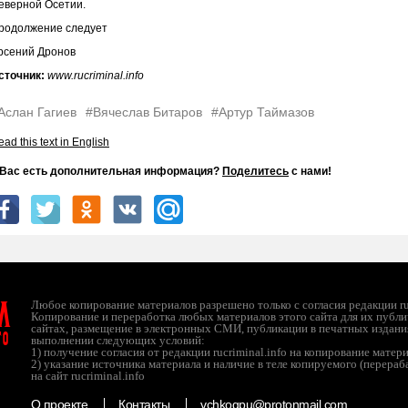
еверной Осетии.
родолжение следует
рсений Дронов
сточник:
www.rucriminal.info
Аслан Гагиев
#Вячеслав Битаров
#Артур Таймазов
ad this text in English
 Вас есть дополнительная информация?
Поделитесь
с нами!
л
Любое копирование материалов разрешено только с согласия редакции ruc
Копирование и переработка любых материалов этого сайта для их публи
сайтах, размещение в электронных СМИ, публикации в печатных издани
ТО
выполнении следующих условий:
1) получение согласия от редакции rucriminal.info на копирование матер
2) указание источника материала и наличие в теле копируемого (перера
на сайт rucriminal.info
О проекте
Контакты
vchkogpu@protonmail.com