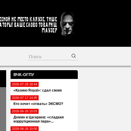
есной не место кляузе. Тише
аторы! Ваше слово товарищ
Маузер
ВЧК-ОГПУ
2026-07-28 18:44
«Казино Royal»: сдал своих
2026-07-17 14:45
Кто хочет «отжать» ЭКСМО?
2026-06-26 10:03
Демин и Цагараев: «сладкая
коррупционная пара»...
2026-06-26 10:00