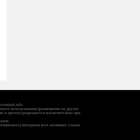
riminal.info.
чного использования (размещение на других
ях и прочее) разрешается исключительно при
иалов;
батываемого) материала всех активных ссылок