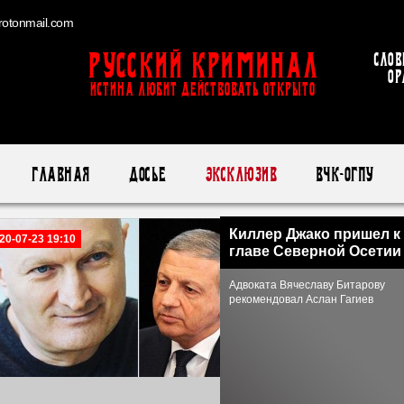
otonmail.com
Русский Криминал
Слов
ор
ИСТИНА ЛЮБИТ ДЕЙСТВОВАТЬ ОТКРЫТО
Главная
Досье
Эксклюзив
ВЧК-ОГПУ
Киллер Джако пришел к
20-07-23 19:10
главе Северной Осетии
Адвоката Вячеславу Битарову
рекомендовал Аслан Гагиев