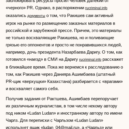
заблокировать ресурсы просил человек далекий от
«черного» PR. Однако, в распоряжении
rucriminal.info
оказались
о том, что Ракишев сам активный
документы
игрок на рынке по размещению заказных материалов в
российской и зарубежной прессе. Причем, это материалы
не только восхваляющие Ракишева, но и поливающие
грязью его оппонентов и просто не понравившихся людей,
например, дочь президента Назарбаева Даригу. О том, как
готовился «наезд» в СМИ на Даригу
расскажет
rucriminal.info
в ближайшее время. Пока же вернемся к расследованию о
том, как Ракишев через Данияра Ашимбаева (штатный
PR-щик «верхущки» Казахстана) разбирается с «врагами»
и восхваляет самого себя.
Получив задания от Рактшева, Ашимбаев перепоручает
их различным журналистам, в том числе некому автору
под ником «Ludan Ludan» и иностранному автору по имени
Чарлз. Для переписки с Чарльзом «Ludan Ludan»
использует ящик «
ludan_04@mail.ru
», а «Чарльз» или