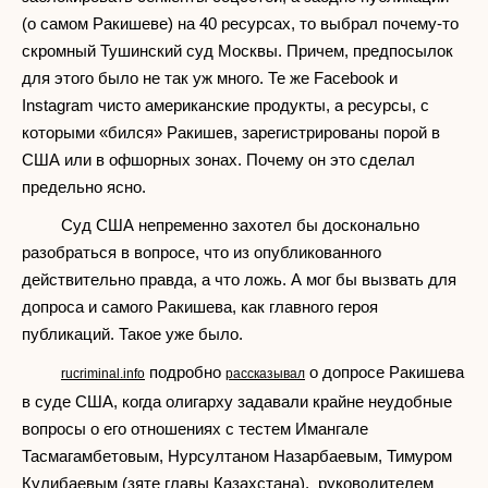
(о самом Ракишеве) на 40 ресурсах, то выбрал почему-то
скромный Тушинский суд Москвы. Причем, предпосылок
для этого было не так уж много. Те же Facebook и
Instagram чисто американские продукты, а ресурсы, с
которыми «бился» Ракишев, зарегистрированы порой в
США или в офшорных зонах. Почему он это сделал
предельно ясно.
Суд США непременно захотел бы досконально
разобраться в вопросе, что из опубликованного
действительно правда, а что ложь. А мог бы вызвать для
допроса и самого Ракишева, как главного героя
публикаций. Такое уже было.
подробно
о допросе Ракишева
rucriminal.info
рассказывал
в суде США, когда олигарху задавали крайне неудобные
вопросы о его отношениях с тестем Имангале
Тасмагамбетовым, Нурсултаном Назарбаевым, Тимуром
Кулибаевым (зяте главы Казахстана), руководителем