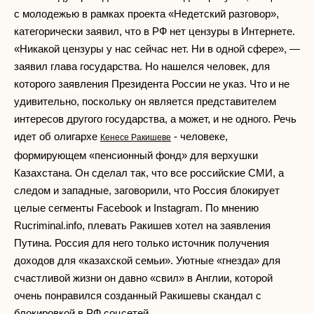
с молодежью в рамках проекта «Недетский разговор»,
категорически заявил, что в РФ нет цензуры в Интернете.
«Никакой цензуры у нас сейчас нет. Ни в одной сфере», —
заявил глава государства. Но нашелся человек, для
которого заявления Президента России не указ. Что и не
удивительно, поскольку он является представителем
интересов другого государства, а может, и не одного. Речь
идет об олигархе
- человеке,
Кенесе Ракишеве
формирующем «пенсионный фонд» для верхушки
Казахстана. Он сделал так, что все российские СМИ, а
следом и западные, заговорили, что Россия блокирует
целые сегменты Facebook и Instagram. По мнению
Rucriminal.info, плевать Ракишев хотел на заявления
Путина. Россия для него только источник получения
доходов для «казахской семьи». Уютные «гнезда» для
счастливой жизни он давно «свил» в Англии, которой
очень понравился созданный Ракишевы скандал с
блокировкой в РФ соцсетей.