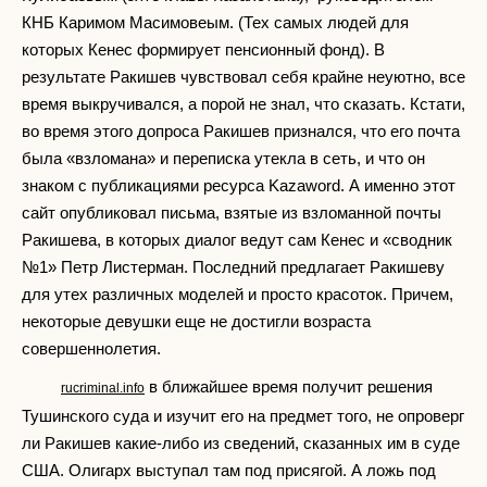
КНБ Каримом Масимовеым. (Тех самых людей для
которых Кенес формирует пенсионный фонд). В
результате Ракишев чувствовал себя крайне неуютно, все
время выкручивался, а порой не знал, что сказать. Кстати,
во время этого допроса Ракишев признался, что его почта
была «взломана» и переписка утекла в сеть, и что он
знаком с публикациями ресурса Kazaword. А именно этот
сайт опубликовал письма, взятые из взломанной почты
Ракишева, в которых диалог ведут сам Кенес и «сводник
№1» Петр Листерман. Последний предлагает Ракишеву
для утех различных моделей и просто красоток. Причем,
некоторые девушки еще не достигли возраста
совершеннолетия.
в ближайшее время получит решения
rucriminal.info
Тушинского суда и изучит его на предмет того, не опроверг
ли Ракишев какие-либо из сведений, сказанных им в суде
США. Олигарх выступал там под присягой. А ложь под