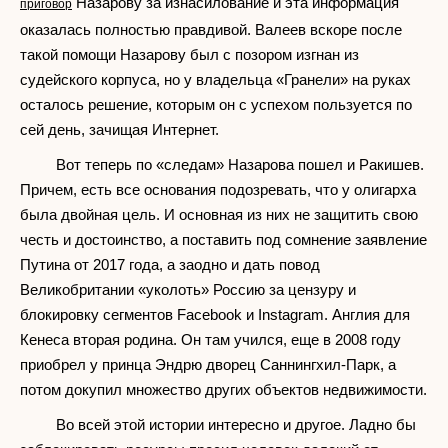
Назарову за изнасилование и эта информация
приговор
оказалась полностью правдивой. Валеев вскоре после
такой помощи Назарову был с позором изгнан из
судейского корпуса, но у владельца «Гранели» на руках
осталось решение, которым он с успехом пользуется по
сей день, зачищая Интернет.
Вот теперь по «следам» Назарова пошел и Ракишев.
Причем, есть все основания подозревать, что у олигарха
была двойная цель. И основная из них не защитить свою
честь и достоинство, а поставить под сомнение заявление
Путина от 2017 года, а заодно и дать повод
Великобритании «уколоть» Россию за цензуру и
блокировку сегментов Facebook и Instagram. Англия для
Кенеса вторая родина. Он там учился, еще в 2008 году
приобрел у принца Эндрю дворец Саннингхил-Парк, а
потом докупил множество других объектов недвижимости.
Во всей этой истории интересно и другое. Ладно бы