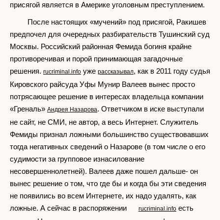
присягой является в Америке уголовным преступлением.
После настоящих «мучений» под присягой, Ракишев
предпочел для очередных разбирательств Тушинский суд
Москвы. Российский районная Фемида богиня крайне
противоречивая и порой принимающая загадочные
решения.
уже
, как в 2011 году судья
rucriminal.info
рассказывал
Кировского райсуда Уфы Мунир Валеев вынес просто
потрясающее решение в интересах владельца компании
«Греналь»
. Ответчиком в иске выступали
Андрея Назарова
не сайт, не СМИ, не автор, а весь Интернет. Служитель
Фемиды признал ложными большинство существовавших
тогда негативных сведений о Назарове (в том числе о его
судимости за групповое изнасилование
несовершеннолетней). Валеев даже пошел дальше- он
вынес решение о том, что где бы и когда бы эти сведения
не появились во всем Интернете, их надо удалять, как
ложные. А сейчас в распоряжении
есть
rucriminal.info