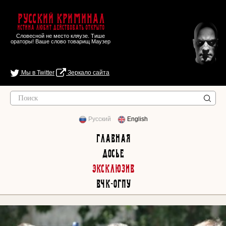
Русский Криминал
Истина любит действовать открыто
Словесной не место кляузе. Тише
ораторы! Ваше слово товарищ Маузер
Мы в Twitter
Зеркало сайта
Русский
English
Главная
Досье
Эксклюзив
ВЧК-ОГПУ