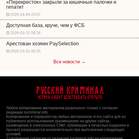
«Перекресток» закрыли за кишечные палочки и
гепатит
2026-04-04 20:07
Доступная база, круче, чем у ФСБ
2026-03-31 08:26
Арестован хозяин PaySelection
2026-03-31 08:25
Все новости →
Русский Криминал
Истина любит действовать открыто
Любое копирование материалов разрешено только с согласия
редакции rucriminal.info.
Копирование и переработка любых материалов этого сайта для их
публичного использования (размещение на других сайтах,
размещение в электронных СМИ, публикации в печатных изданиях и
прочее) разрешается исключительно при выполнении следующих
условий:
1) получение согласия от редакции rucriminal.info на копирование