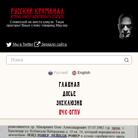
Русский Криминал
Истина любит действовать открыто
Словесной не место кляузе. Тише
ораторы! Ваше слово товарищ Маузер
Мы в Twitter
Зеркало сайта
Русский
English
Главная
Досье
Эксклюзив
ВЧК-ОГПУ