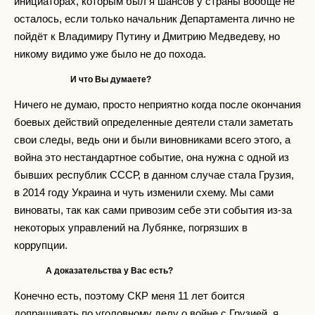
инициаторах, которым был я шансов у страны вообще не
осталось, если только начальник Департамента лично не
пойдёт к Владимиру Путину и Дмитрию Медведеву, но
никому видимо уже было не до похода.
И что Вы думаете?
Ничего не думаю, просто неприятно когда после окончания
боевых действий определенные деятели стали заметать
свои следы, ведь они и были виновниками всего этого, а
война это нестандартное событие, она нужна с одной из
бывших республик СССР, в данном случае стала Грузия,
в 2014 году Украина и чуть изменили схему. Мы сами
виноваты, так как сами привозим себе эти события из-за
некоторых управлений на Лубянке, погрязших в
коррупции.
А доказательства у Вас есть?
Конечно есть, поэтому СКР меня 11 лет боится
допрашивать по уголовному делу о войне с Грузией, я