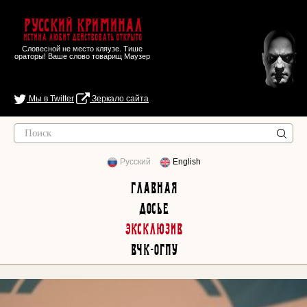
Русский Криминал
Истина любит действовать открыто
Словесной не место кляузе. Тише
ораторы! Ваше слово товарищ Маузер
Мы в Twitter
Зеркало сайта
Русский
English
Главная
Досье
Эксклюзив
ВЧК-ОГПУ