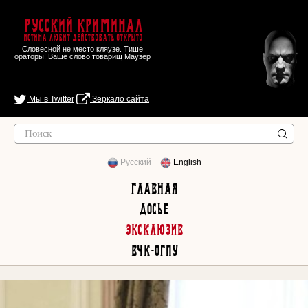
Русский Криминал
Истина любит действовать открыто
Словесной не место кляузе. Тише
ораторы! Ваше слово товарищ Маузер
Мы в Twitter
Зеркало сайта
Русский
English
Главная
Досье
Эксклюзив
ВЧК-ОГПУ