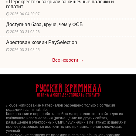
«Перекресток» закрыли за кишечные палочки и
гепатит
2026-04-04 20:07
Доступная база, круче, чем у ФСБ
2026-03-31 08:26
Арестован хозяин PaySelection
2026-03-31 08:25
Все новости →
Русский Криминал
Истина любит действовать открыто
Любое копирование материалов разрешено только с согласия
редакции rucriminal.info.
Копирование и переработка любых материалов этого сайта для их
публичного использования (размещение на других сайтах,
размещение в электронных СМИ, публикации в печатных изданиях и
прочее) разрешается исключительно при выполнении следующих
условий:
1) получение согласия от редакции rucriminal.info на копирование