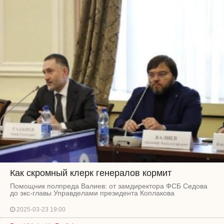
Как скромный клерк генералов кормит
Помощник полпреда Валиев: от замдиректора ФСБ Седова
до экс-главы Управделами президента Коплакова
2025-03-23 19:00