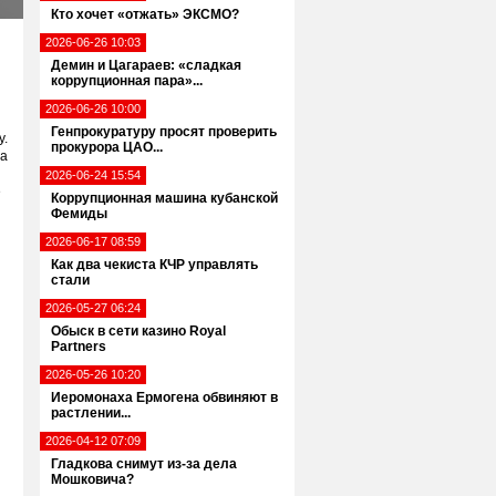
Кто хочет «отжать» ЭКСМО?
2026-06-26 10:03
Демин и Цагараев: «сладкая
коррупционная пара»...
2026-06-26 10:00
Генпрокуратуру просят проверить
у.
прокурора ЦАО...
за
2026-06-24 15:54
е
Коррупционная машина кубанской
Фемиды
2026-06-17 08:59
Как два чекиста КЧР управлять
стали
2026-05-27 06:24
Обыск в сети казино Royal
Partners
2026-05-26 10:20
Иеромонаха Ермогена обвиняют в
растлении...
2026-04-12 07:09
Гладкова снимут из-за дела
Мошковича?