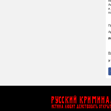
п
А
и
п
П
А
И
Re
У
Русский Кримина
ИСТИНА ЛЮБИТ ДЕЙСТВОВАТЬ ОТКРЫ