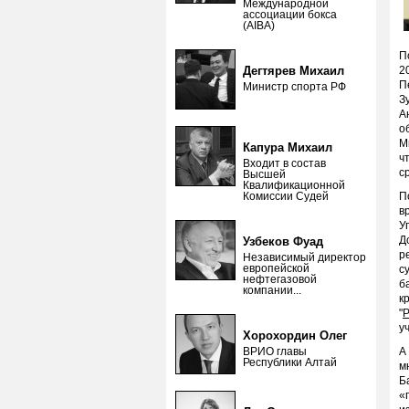
Международной
ассоциации бокса
(AIBA)
П
Дегтярев Михаил
2
П
Министр спорта РФ
З
А
о
М
Капура Михаил
ч
Входит в состав
с
Высшей
Квалификационной
Комиссии Судей
П
в
У
Д
Узбеков Фуад
р
Независимый директор
европейской
с
нефтегазовой
б
компании...
к
"
Р
у
Хорохордин Олег
ВРИО главы
А
Республики Алтай
м
Б
«