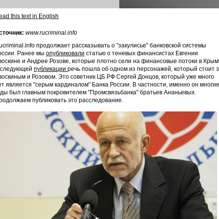
ad this text in English
сточник:
www.rucriminal.info
ucriminal.info продолжает рассказывать о "закулисье" банковской системы
оссии. Ранее мы
опубликовали
статью о теневых финансистах Евгении
воскине и Андрее Розове, которые плотно сели на финансовые потоки в Крым
 следующей
публикации
речь пошла об одном из персонажей, который стоит 
воскиным и Розовом. Это советник ЦБ РФ Сергей Донцов, который уже много
ет является "серым кардиналом" Банка России. В частности, именно он многи
оды был главным покровителем "Промсвязьбанка" братьев Ананьевых.
родолжаем публиковать это расследование.