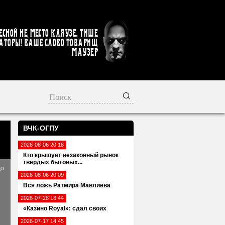
есной не место кляузе. Тише
аторы! Ваше слово товарищ
Маузер
ВЧК-ОГПУ
2026-08-06 20:18
Кто крышует незаконный рынок
твердых бытовых...
до
2026-08-06 20:09
Вся ложь Ратмира Мавлиева
2026-07-28 18:44
«Казино Royal»: сдал своих
2026-07-17 14:45