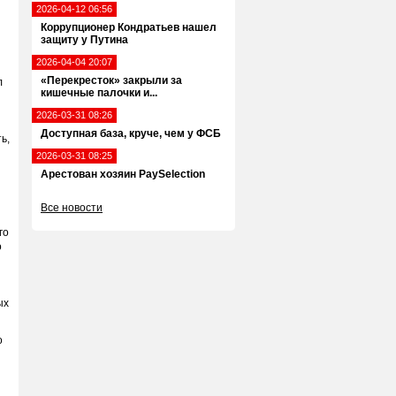
2026-04-12 06:56
Коррупционер Кондратьев нашел
защиту у Путина
2026-04-04 20:07
«Перекресток» закрыли за
л
кишечные палочки и...
2026-03-31 08:26
Доступная база, круче, чем у ФСБ
ь,
2026-03-31 08:25
Арестован хозяин PaySelection
Все новости
го
о
ых
о