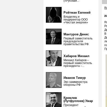
(«Русская...
Re
Ройтман Евгений
И
Владелец и
гендиректор ООО
R
«Чистая энергия»
Р
Д
В
Мантуров Денис
Д
Первый заместитель
председателя
л
правительства РФ
г
П
Хабаров Михаил
Михаил Хабаров –
первый заместитель
президента –...
Иванов Тимур
Экс-замминистра
обороны РФ
Кремлев
(Лутфуллоев) Умар
Президент