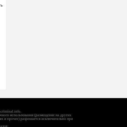
ть
riminal.info.
чного использования (размещение на других
ях и прочее) разрешается исключительно при
иалов;