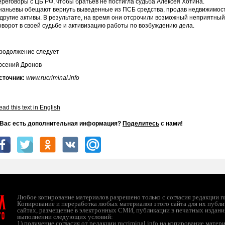
ереговоры с ЦБ РФ, чтобы братьев не постигла судьба Алексея Хотина.
наньевы обещают вернуть выведенные из ПСБ средства, продав недвижимос
 другие активы. В результате, на время они отсрочили возможный неприятный
оворот в своей судьбе и активизацию работы по возбуждению дела.
родолжение следует
рсений Дронов
сточник:
www.rucriminal.info
ad this text in English
 Вас есть дополнительная информация?
Поделитесь
с нами!
л
Любое копирование материалов разрешено только с согласия редакции ruc
Копирование и переработка любых материалов этого сайта для их публи
сайтах, размещение в электронных СМИ, публикации в печатных издани
ТО
выполнении следующих условий:
1) получение согласия от редакции rucriminal.info на копирование матер