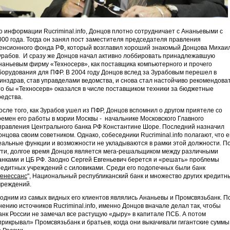
о информации Rucriminal.info, Донцов плотно сотрудничает с Ананьевыми с
000 года. Тогда он занял пост заместителя председателя правления
енсионного фонда РФ, который возглавил хороший знакомый Донцова Михаи
урабов. И сразу же Донцов начал активно лоббировать принадлежавшую
наньевым фирму «Техносерв», как поставщика компьютерного и прочего
борудования для ПФР. В 2004 году Донцов вслед за Зурабовым перешел в
инздрав, став управделами ведомства, и снова стал настойчиво рекомендоват
то бы «Техносерв» оказался в числе поставщиком техники за бюджетные
редства.
осле того, как Зурабов ушел из ПФР, Донцов вспомнил о другом приятеле со
ремен его работы в мэрии Москвы - начальнике Московского Главного
правления Центрального банка РФ Константине Шоре. Последний назначил
онцова своим советником. Однако, собеседники Rucriminal.info полагают, что е
еальные функции и возможности не укладываются в рамки этой должности. П
ути, долгое время Донцов является мега-решальщиком между различными
анками и ЦБ РФ. Заодно Сергей Евгеньевич берется и «решать» проблемы
редитных учреждений с силовиками. Среди его подопечных были банк
енессанс
", Национальный республиканский банк и множество других кредитн
чреждений.
 одним из самых видных его клиентов являлись Ананьевы и Промсвязьбанк. П
нению источников Rucriminal.info, именно Донцов вначале делал так, чтобы
анк России не замечал все растущую «дыру» в капитале ПСБ. А потом
прикрывал» Промсвязьбанк и братьев, когда они выкачивали гигантские суммы