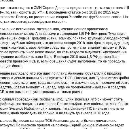
з России.
тоит отметить, что в СМИ Сергея Донцова представляют то, как «советника Ц
Ф», то, как «юриста ЦБ РФ». В последнем статусе он с 2012 по 2015 году
озглавлял Палату по разрешению споров Российского футбольного союза. Но
то, как говорится, совсем другая история.
о мнению источников Rucriminal.info, именно Донцов организовал
оговоренности между Ананьевыми и зампредом ЦБ РФ Дмитрием Тулиным о
альнейшей судьбе Промсвязьбанк. Помимо, понятно, крупных благодарностей
улину, ему было обещано, что до конца января 2018 года братья продадут ряд
рупных активов, а вырученные средства пустят на затыкание «дыры» в ПСБ.
сю ее прикрыть было невозможно, но хоть какую-то видимость «исправления
итуации» изобразить надо было. В январе 2018 года ЦБ РФ должен был
ровести проверку ПСБ и, если обещания будут выполнены, то не проводить
анацию банка.
нешне выглядело, что все идет по плану: Ананьевы объявляли о продаже
ктивов, а деньги должны были пускать в ПСБ. Говорят, для Тулина стало крайн
еприятным открытием, когда выяснилось, что вырученные от продажи объект
редства, братья выводят на Запад. Туда же продолжают «качать» и средства
СБ, а его «дыра» не уменьшалась, а только расла.
о словам собеседников Rucriminal.info, Тулин, понимая, что он может стать
крайним», как защитник интересов Промсвязьбанк, сам побежал к главе Банка
оссии Эльвире Набиулиной и заявил, что с санацией ПСБ нельзя тянуть не
инуты, надо проводить ее срочно, а не тянуть до января 2018 года.
азалось бы, после санации ПСБ Ананьевы должны были окончательно
потонуть". Но им снова пришел на помощь Сергей Донцов. Именно он ведет