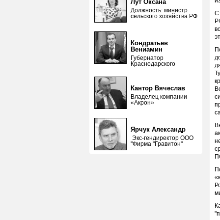
и
Лут Оксана
Должность: министр
С
сельского хозяйства РФ
Р
в
э
Кондратьев
Вениамин
П
д
Губернатор
Краснодарского
д
Т
к
Кантор Вячеслав
В
Владелец компании
с
«Акрон»
п
с
В
Ярчук Александр
а
Экс-гендиректор ООО
н
"Фирма "Гравитон"
с
П
П
«
Р
м
К
"