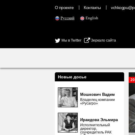
О проекте
Контакты
vchkogpu@pr
Русский
English
Мы в Twitter
Зеркало сайта
Новые досье
20
Мошкович Вадим
Владелец компании
«Русагро»
Ираидова Эльмира
Исполнительный
директор,
соучредитель РАК