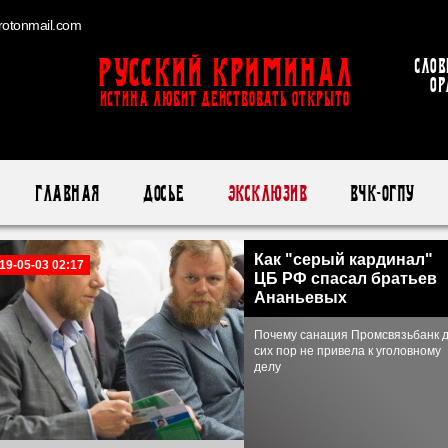
otonmail.com
Русский Криминал
Слов
ор
ИСТИНА ЛЮБИТ ДЕЙСТВОВАТЬ ОТКРЫТО
Главная
Досье
Эксклюзив
ВЧК-ОГПУ
Как "серый кардинал"
19-05-03 02:17
ЦБ РФ спасал братьев
Ананьевых
Почему санация Промсвязьбанк 
сих пор не привела к уголовному
делу