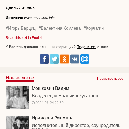
Денис Жирнов
Источник:
www.rucriminal.info
#Игорь Барциц
#Валентина Комлева
#Корчагин
Read this text in English
У Вас есть дополнительная информация?
Поделитесь
с нами!
Новые досье
Посмотреть все
Мошкович Вадим
Владелец компании «Русагро»
2024-06-24 23:50
Ираидова Эльмира
Исполнительный директор, соучредитель