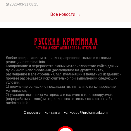
2026-03-31 08:25
Все новости →
Русский Криминал
Истина любит действовать открыто
Любое копирование материалов разрешено только с согласия
редакции rucriminal.info.
Копирование и переработка любых материалов этого сайта для их
публичного использования (размещение на других сайтах,
размещение в электронных СМИ, публикации в печатных изданиях и
прочее) разрешается исключительно при выполнении следующих
условий:
1) получение согласия от редакции rucriminal.info на копирование
материалов;
2) указание источника материала и наличие в теле копируемого
(перерабатываемого) материала всех активных ссылок на сайт
rucriminal.info
О проекте
Контакты
vchkogpu@protonmail.com