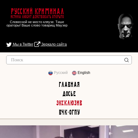
Русский Криминал
Истина любит действовать открыто
Словесной не место кляузе. Тише
ораторы! Ваше слово товарищ Маузер
Мы в Twitter
Зеркало сайта
Русский
English
Главная
Досье
Эксклюзив
ВЧК-ОГПУ