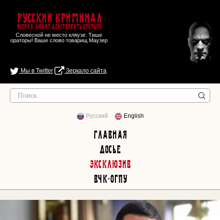
Русский Криминал
Истина любит действовать открыто
Словесной не место кляузе. Тише
ораторы! Ваше слово товарищ Маузер
Мы в Twitter
Зеркало сайта
Русский
English
Главная
Досье
Эксклюзив
ВЧК-ОГПУ