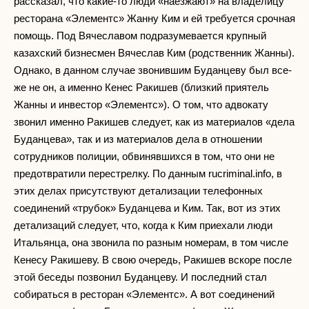
рассказал, что какие-то люди «наезжают» на владелицу
ресторана «Элементс» Жанну Ким и ей требуется срочная
помощь. Под Вячеславом подразумевается крупный
казахский бизнесмен Вячеслав Ким (родственник Жанны).
Однако, в данном случае звонившим Буданцеву был все-
же не он, а именно Кенес Ракишев (близкий приятель
Жанны и инвестор «Элементс»). О том, что адвокату
звонил именно Ракишев следует, как из материалов «дела
Буданцева», так и из материалов дела в отношении
сотрудников полиции, обвинявшихся в том, что они не
предотвратили перестрелку. По данным rucriminal.info, в
этих делах присутствуют детализации телефонных
соединений «трубок» Буданцева и Ким. Так, вот из этих
детализаций следует, что, когда к Ким приехали люди
Итальянца, она звонила по разным номерам, в том числе
Кенесу Ракишеву. В свою очередь, Ракишев вскоре после
этой беседы позвонил Буданцеву. И последний стал
собираться в ресторан «Элементс». А вот соединений