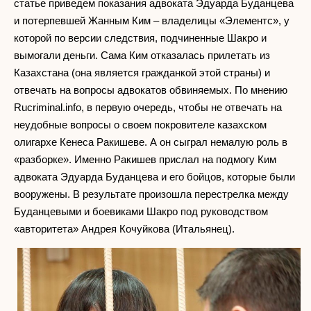
статье приведем показания адвоката Эдуарда Буданцева
и потерпевшей Жанным Ким – владелицы «Элементс», у
которой по версии следствия, подчиненные Шакро и
вымогали деньги. Сама Ким отказалась прилетать из
Казахстана (она является гражданкой этой страны) и
отвечать на вопросы адвокатов обвиняемых. По мнению
Rucriminal.info, в первую очередь, чтобы не отвечать на
неудобные вопросы о своем покровителе казахском
олигархе Кенеса Ракишеве. А он сыграл немалую роль в
«разборке». Именно Ракишев прислал на подмогу Ким
адвоката Эдуарда Буданцева и его бойцов, которые были
вооружены. В результате произошла перестрелка между
Буданцевыми и боевиками Шакро под руководством
«авторитета» Андрея Кочуйкова (Итальянец).