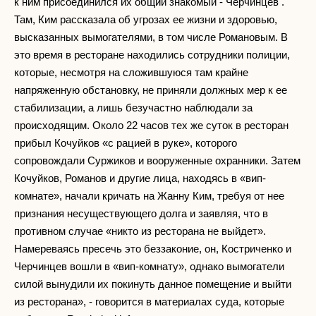
к ним присоединился их общий знакомый - Черчинцев .
Там, Ким рассказала об угрозах ее жизни и здоровью,
высказанных вымогателями, в том числе Романовым. В
это время в ресторане находились сотрудники полиции,
которые, несмотря на сложившуюся там крайне
напряженную обстановку, не приняли должных мер к ее
стабилизации, а лишь безучастно наблюдали за
происходящим. Около 22 часов тех же суток в ресторан
прибыл Кочуйков «с рацией в руке», которого
сопровождали Суржиков и вооруженные охранники. Затем
Кочуйков, Романов и другие лица, находясь в «вип-
комнате», начали кричать на Жанну Ким, требуя от нее
признания несуществующего долга и заявляя, что в
противном случае «никто из ресторана не выйдет».
Намереваясь пресечь это беззаконие, он, Костриченко и
Черчинцев вошли в «вип-комнату», однако вымогатели
силой вынудили их покинуть данное помещение и выйти
из ресторана», - говорится в материалах суда, которые