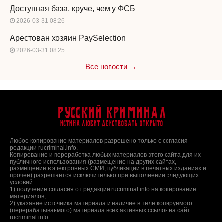
Доступная база, круче, чем у ФСБ
2026-03-31 08:26
Арестован хозяин PaySelection
2026-03-31 08:25
Все новости →
Русский Криминал
Истина любит действовать открыто
Любое копирование материалов разрешено только с согласия
редакции rucriminal.info.
Копирование и переработка любых материалов этого сайта для их
публичного использования (размещение на других сайтах,
размещение в электронных СМИ, публикации в печатных изданиях и
прочее) разрешается исключительно при выполнении следующих
условий:
1) получение согласия от редакции rucriminal.info на копирование
материалов;
2) указание источника материала и наличие в теле копируемого
(перерабатываемого) материала всех активных ссылок на сайт
rucriminal.info