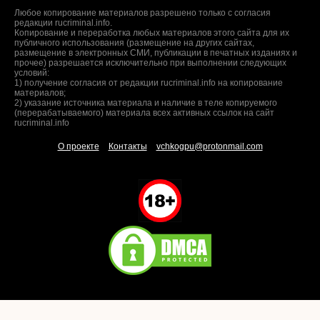
Любое копирование материалов разрешено только с согласия
редакции rucriminal.info.
Копирование и переработка любых материалов этого сайта для их
публичного использования (размещение на других сайтах,
размещение в электронных СМИ, публикации в печатных изданиях и
прочее) разрешается исключительно при выполнении следующих
условий:
1) получение согласия от редакции rucriminal.info на копирование
материалов;
2) указание источника материала и наличие в теле копируемого
(перерабатываемого) материала всех активных ссылок на сайт
rucriminal.info
О проекте
Контакты
vchkogpu@protonmail.com