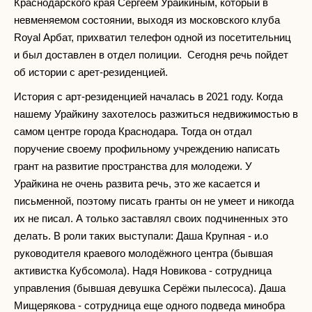
Краснодарского края Сергеем Урайкиным, который в
невменяемом состоянии, выходя из московского клуба
Royal Арбат, прихватил телефон одной из посетительниц
и был доставлен в отдел полиции. Сегодня речь пойдет
об истории с арет-резиденцией.
История с арт-резиденцией началась в 2021 году. Когда
нашему Урайкину захотелось разжиться недвижимостью в
самом центре города Краснодара. Тогда он отдал
поручение своему профильному учреждению написать
грант на развитие пространства для молодежи. У
Урайкина не очень развита речь, это же касается и
письменной, поэтому писать гранты он не умеет и никогда
их не писал. А только заставлял своих подчиненных это
делать. В роли таких выступали: Даша Крупная - и.о
руководителя краевого молодёжного центра (бывшая
активистка Кубсомола). Надя Новикова - сотрудница
управления (бывшая девушка Серёжи пылесоса). Даша
Мищерякова - сотрудница еще одного подведа минобра