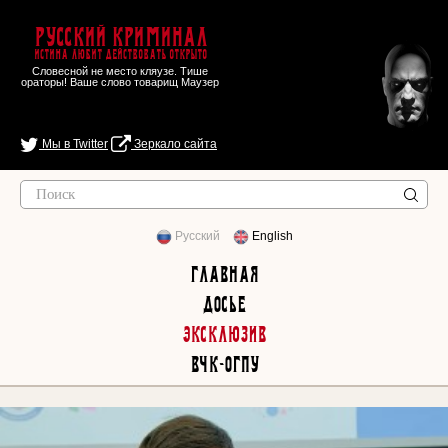
Русский Криминал
Истина любит действовать открыто
Словесной не место кляузе. Тише
ораторы! Ваше слово товарищ Маузер
Мы в Twitter
Зеркало сайта
Русский
English
Главная
Досье
Эксклюзив
ВЧК-ОГПУ